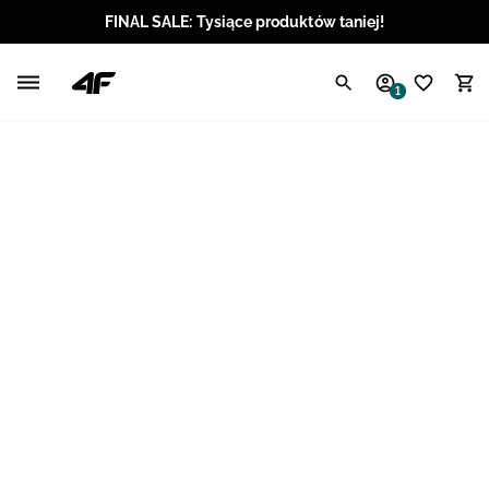
FINAL SALE: Tysiące produktów taniej!
Polski / PLN
1
Angielski / EUR
Angielski / USD
Angielski / GBP
Chorwacki / EUR
Czeski / CZK
Litewski / EUR
Łotewski / EUR