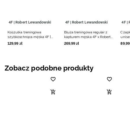
4F | Robert Lewandowski
4F | Robert Lewandowski
4F |
Koszulka treningowa
Bluza treningowa regular z
Czapk
szybkoschnąca męska 4F |
kapturem męska 4F x Robert
unise
Robert Lewandowski - czarna
Lewandowski - czarna
Lewan
129
,
99
zł
269
,
99
zł
89
,
99
Zobacz podobne produkty