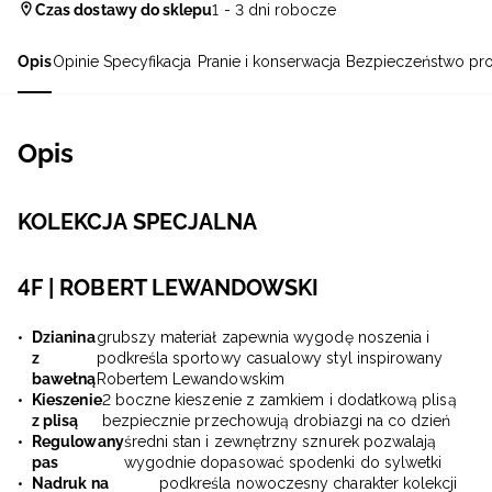
Czas dostawy do sklepu
1 - 3 dni robocze
Opis
Opinie
Specyfikacja
Pranie i konserwacja
Bezpieczeństwo pr
Opis
KOLEKCJA SPECJALNA
4F | ROBERT LEWANDOWSKI
Dzianina
grubszy materiał zapewnia wygodę noszenia i
z
podkreśla sportowy casualowy styl inspirowany
bawełną
Robertem Lewandowskim
Kieszenie
2 boczne kieszenie z zamkiem i dodatkową plisą
z plisą
bezpiecznie przechowują drobiazgi na co dzień
Regulowany
średni stan i zewnętrzny sznurek pozwalają
pas
wygodnie dopasować spodenki do sylwetki
Nadruk na
podkreśla nowoczesny charakter kolekcji