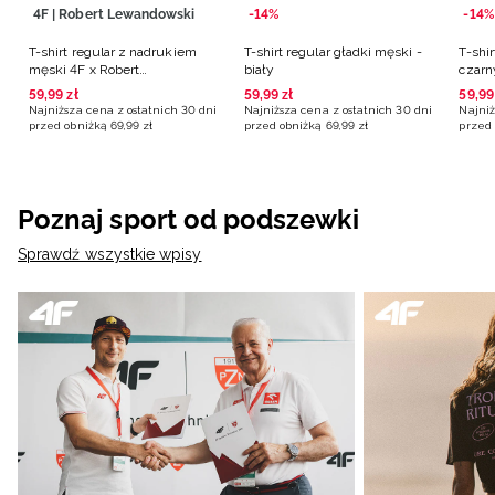
4F | Robert Lewandowski
-14%
-14%
T-shirt regular z nadrukiem
T-shirt regular gładki męski -
T-shir
męski 4F x Robert
biały
czarn
Lewandowski - czarna
59
,
99
zł
59
,
99
zł
59
,
99
Najniższa cena z ostatnich 30 dni
Najniższa cena z ostatnich 30 dni
Najniż
przed obniżką
69
,
99
zł
przed obniżką
69
,
99
zł
przed 
Poznaj sport od podszewki
Sprawdź wszystkie wpisy