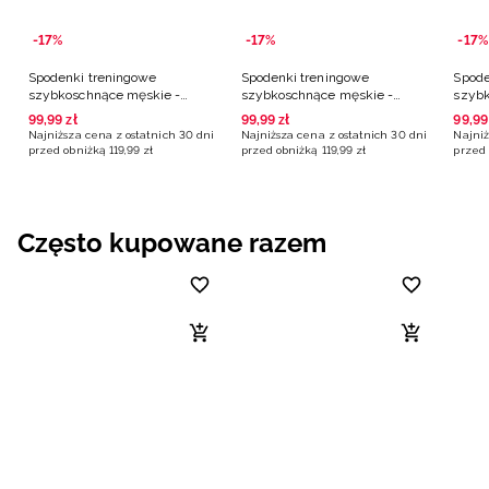
-17%
-17%
-17%
Spodenki treningowe
Spodenki treningowe
Spode
szybkoschnące męskie -
szybkoschnące męskie -
szybk
czarne
czarne
czarn
99
,
99
zł
99
,
99
zł
99
,
99
Najniższa cena z ostatnich 30 dni
Najniższa cena z ostatnich 30 dni
Najniż
przed obniżką
119
,
99
zł
przed obniżką
119
,
99
zł
przed 
Często kupowane razem