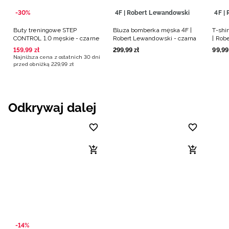
-30%
4F | Robert Lewandowski
4F |
Buty treningowe STEP
Bluza bomberka męska 4F |
T-shi
CONTROL 1.0 męskie - czarne
Robert Lewandowski - czarna
| Rob
beżo
159
,
99
zł
299
,
99
zł
99
,
99
Najniższa cena z ostatnich 30 dni
przed obniżką
229
,
99
zł
Odkrywaj dalej
-14%