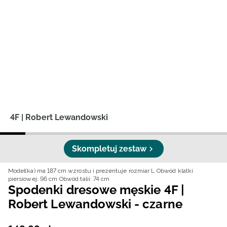
Niemiecki / EUR
Rumuński / RON
Słowacki / EUR
Ukraiński / UAH
4F | Robert Lewandowski
Skompletuj zestaw
Model(ka) ma 187 cm wzrostu i prezentuje rozmiar L
Obwód klatki
piersiowej: 96 cm
Obwód talii: 74 cm
Spodenki dresowe męskie 4F |
Robert Lewandowski - czarne