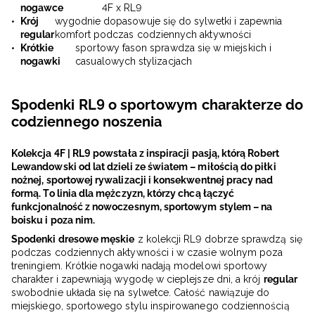
nogawce
4F x RL9
Krój
wygodnie dopasowuje się do sylwetki i zapewnia
regular
komfort podczas codziennych aktywności
Krótkie
sportowy fason sprawdza się w miejskich i
nogawki
casualowych stylizacjach
Spodenki RL9 o sportowym charakterze do
codziennego noszenia
Kolekcja 4F | RL9 powstała z inspiracji pasją, którą Robert
Lewandowski od lat dzieli ze światem – miłością do piłki
nożnej, sportowej rywalizacji i konsekwentnej pracy nad
formą. To linia dla mężczyzn, którzy chcą łączyć
funkcjonalność z nowoczesnym, sportowym stylem – na
boisku i poza nim.
Spodenki dresowe męskie
z kolekcji RL9 dobrze sprawdzą się
podczas codziennych aktywności i w czasie wolnym poza
treningiem. Krótkie nogawki nadają modelowi sportowy
charakter i zapewniają wygodę w cieplejsze dni, a krój
regular
swobodnie układa się na sylwetce. Całość nawiązuje do
miejskiego, sportowego stylu inspirowanego codziennością