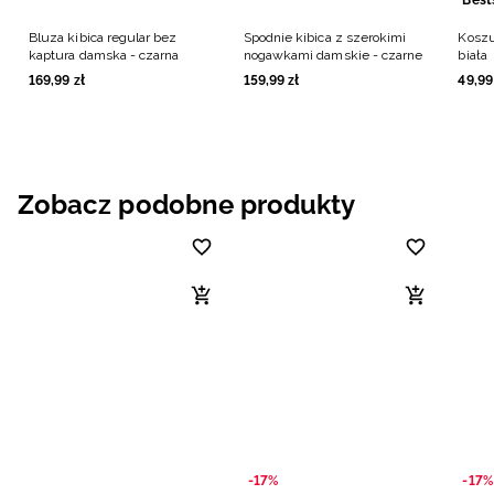
Bluza kibica regular bez
Spodnie kibica z szerokimi
Koszu
kaptura damska - czarna
nogawkami damskie - czarne
biała
169
,
99
zł
159
,
99
zł
49
,
99
Zobacz podobne produkty
-17%
-17%