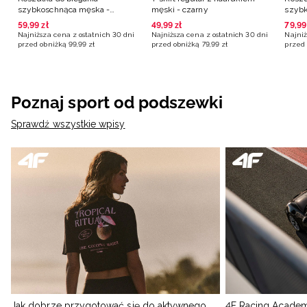
szybkoschnąca męska -
męski - czarny
szybk
turkusowa
zielo
59
,
99
zł
49
,
99
zł
79
,
99
Najniższa cena z ostatnich 30 dni
Najniższa cena z ostatnich 30 dni
Najniż
przed obniżką
99
,
99
zł
przed obniżką
79
,
99
zł
przed 
Poznaj sport od podszewki
Sprawdź wszystkie wpisy
Jak dobrze przygotować się do aktywnego
4F Racing Academ