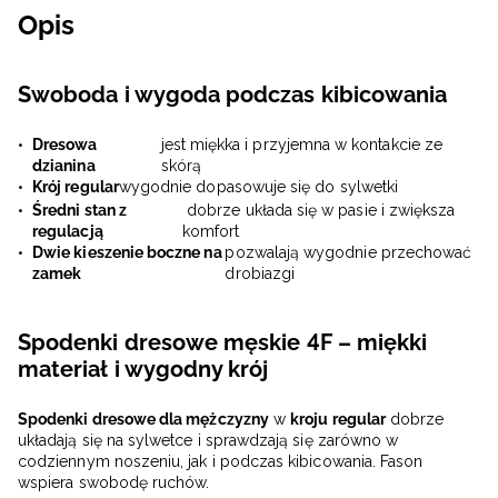
Opis
Swoboda i wygoda podczas kibicowania
Dresowa
jest miękka i przyjemna w kontakcie ze
dzianina
skórą
Krój regular
wygodnie dopasowuje się do sylwetki
Średni stan z
dobrze układa się w pasie i zwiększa
regulacją
komfort
Dwie kieszenie boczne na
pozwalają wygodnie przechować
zamek
drobiazgi
Spodenki dresowe męskie 4F – miękki
materiał i wygodny krój
Spodenki dresowe dla mężczyzny
w
kroju regular
dobrze
układają się na sylwetce i sprawdzają się zarówno w
codziennym noszeniu, jak i podczas kibicowania. Fason
wspiera swobodę ruchów.