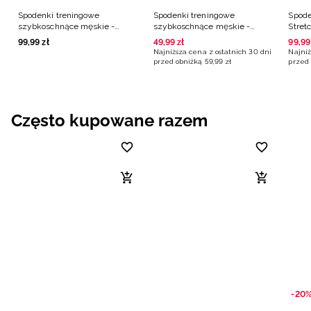
Spodenki treningowe
Spodenki treningowe
Spode
szybkoschnące męskie -
szybkoschnące męskie -
Stret
szare
szare
99
,
99
zł
49
,
99
zł
99
,
99
Najniższa cena z ostatnich 30 dni
Najniż
przed obniżką
59
,
99
zł
przed 
Często kupowane razem
-20