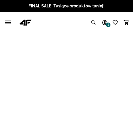
FINAL SALE: Tysiące produktów taniej!
Polski / PLN
1
Angielski / EUR
Angielski / USD
Angielski / GBP
Chorwacki / EUR
Czeski / CZK
Litewski / EUR
Łotewski / EUR