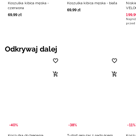
Koszulka kibica męska -
Koszulka kibica męska - biała
Niski
czerwona
VELOC
69
,
99
zł
69
,
99
zł
199
,
9
Najniż
przed 
Odkrywaj dalej
-40%
-38%
-11%
Koszulka do biegania
T-shirt regular z nadrukiem
Koszu