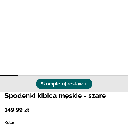
Niemiecki / EUR
Rumuński / RON
Słowacki / EUR
Ukraiński / UAH
Skompletuj zestaw
Spodenki kibica męskie - szare
149
,
99
zł
Kolor