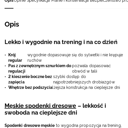
Opis
Opinie
Specyfikacja
Pranie i konserwacja
Bezpieczeństwo pr
Opis
Lekko i wygodnie na trening i na co dzień
Krój
wygodnie dopasowuje się do sylwetki i nie krępuje
regular
ruchów
Pas z zewnętrznym sznurkiem do
pozwala dopasować
regulacji
obwód w talii
2 kieszenie boczne bez
szybki dostęp do
zapięcia
najpotrzebniejszych drobiazgów
Wnętrze bez podszycia
lżejsza konstrukcja na cieplejsze dni
Męskie spodenki dresowe
– lekkość i
swoboda na cieplejsze dni
Spodenki dresowe męskie
to wygodna propozycja na trening,