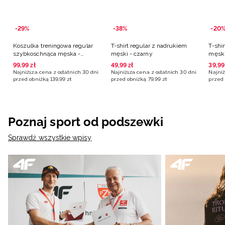
-29%
-38%
-20
Koszulka treningowa regular
T-shirt regular z nadrukiem
T-shi
szybkoschnąca męska -
męski - czarny
męski
burgundowy
99
,
99
zł
49
,
99
zł
39
,
99
Najniższa cena z ostatnich 30 dni
Najniższa cena z ostatnich 30 dni
Najniż
przed obniżką
139
,
99
zł
przed obniżką
79
,
99
zł
przed 
Poznaj sport od podszewki
Sprawdź wszystkie wpisy