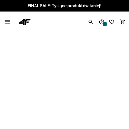
FINAL SALE: Tysiące produktów taniej!
Polski / PLN
1
Angielski / EUR
Angielski / USD
Angielski / GBP
Chorwacki / EUR
Czeski / CZK
Litewski / EUR
Łotewski / EUR