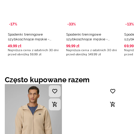
-17%
-33%
-13%
Spodenki treningowe
Spodenki treningowe
Spode
szybkoschnące męskie -
szybkoschnące męskie -
szybk
granatowe
turkusowe
grana
49
,
99
zł
99
,
99
zł
69
,
99
Najniższa cena z ostatnich 30 dni
Najniższa cena z ostatnich 30 dni
Najniż
przed obniżką
59
,
99
zł
przed obniżką
149
,
99
zł
przed 
Często kupowane razem