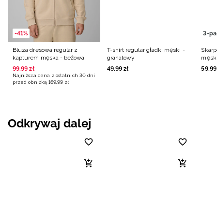
-41%
3-pa
Bluza dresowa regular z
T-shirt regular gładki męski -
Skarp
kapturem męska - beżowa
granatowy
męski
99
,
99
zł
49
,
99
zł
59
,
99
Najniższa cena z ostatnich 30 dni
przed obniżką
169
,
99
zł
Odkrywaj dalej