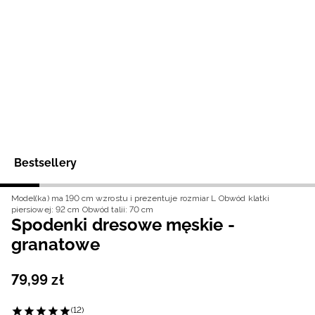
Niemiecki / EUR
Rumuński / RON
Słowacki / EUR
Ukraiński / UAH
Bestsellery
Model(ka) ma 190 cm wzrostu i prezentuje rozmiar L
Obwód klatki
piersiowej: 92 cm
Obwód talii: 70 cm
Spodenki dresowe męskie -
granatowe
79
,
99
zł
(12)