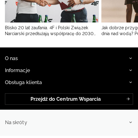
Blisko 20 lat zaufania. 4F i Polski Związek
Jak dobrze przyg
Narciarski przedłużają współpracę do 2030
dnia nad wodą? 
roku
O nas
Informacje
Obsługa klienta
Przejdź do Centrum Wsparcia
Na skróty