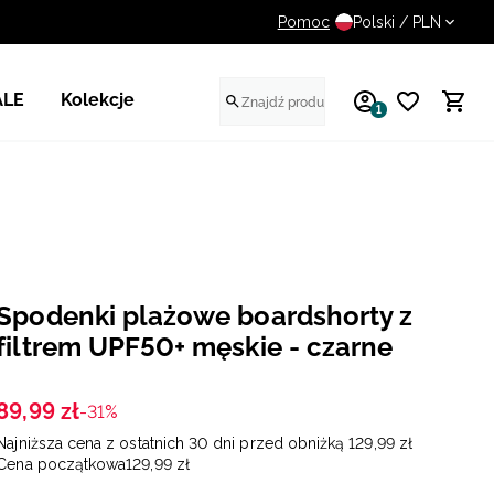
Pomoc
UWAGA NA FAŁSZYWE STR
Polski / PLN
ALE
Kolekcje
1
Spodenki plażowe boardshorty z
filtrem UPF50+ męskie - czarne
89
,
99
zł
-31%
Najniższa cena z ostatnich 30 dni przed obniżką
129
,
99
zł
Cena początkowa
129
,
99
zł