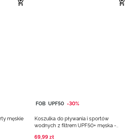
FOB
UPF50
-30%
rty męskie
Koszulka do pływania i sportów
K
wodnych z filtrem UPF50+ męska -
w
turkusowa
z
69
,
99
zł
4