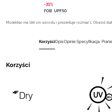
-31%
FOB
UPF50
Model(ka) ma 189 cm wzrostu i prezentuje rozmiar L
Obwód klatk
Korzyści
Opis
Opinie
Specyfikacja
Prani
Korzyści