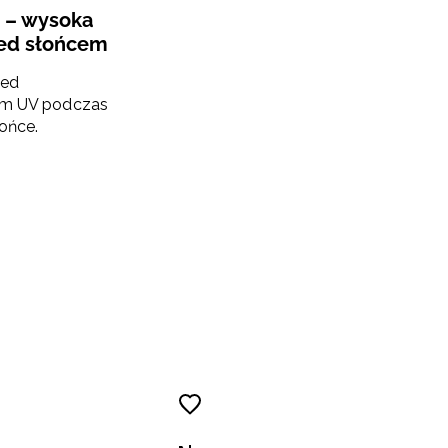
+ – wysoka
ed słońcem
zed
em UV podczas
łońce.