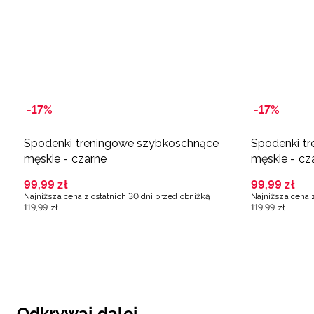
-17%
-17%
Spodenki treningowe szybkoschnące
Spodenki t
męskie - czarne
męskie - cz
99
,
99
zł
99
,
99
zł
Najniższa cena z ostatnich 30 dni przed obniżką
Najniższa cena 
119
,
99
zł
119
,
99
zł
Odkrywaj dalej