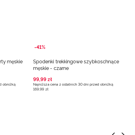
-41%
rty męskie
Spodenki trekkingowe szybkoschnące
S
męskie - czarne
-
99
,
99
zł
6
ed obniżką
Najniższa cena z ostatnich 30 dni przed obniżką
Na
169
,
99
zł
9