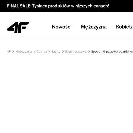
FINAL SALE: Tysiące produktów w niższych cenach!
Nowości
Mężczyzna
Kobiet
4F
Mężczyzna
Odzież
Szorty
Szorty plażowe
Spodenki plażowe boardshor