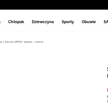
a
Chłopak
Dziewczyna
Sporty
Obuwie
S
ty z filtrem UPF50+ męskie - czarne