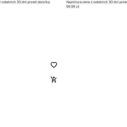
z ostatnich 30 dni przed obniżką
Najniższa cena z ostatnich 30 dni prz
99
,
99
zł