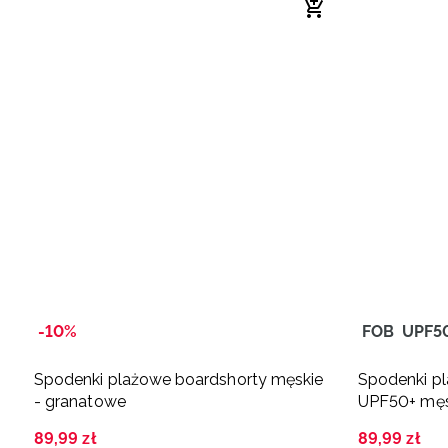
-10%
FOB
UPF5
Spodenki plażowe boardshorty męskie
Spodenki pl
- granatowe
UPF50+ męsk
89
,
99
zł
89
,
99
zł