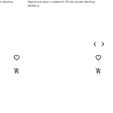
ed obniżką
Najniższa cena z ostatnich 30 dni przed obniżką
Na
99
,
99
zł
6