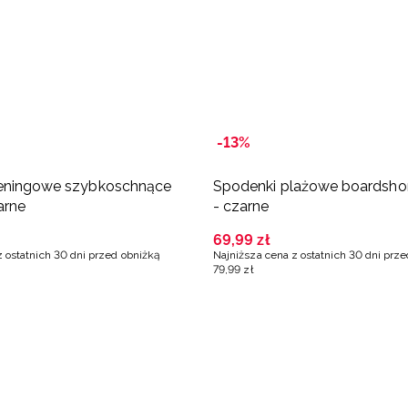
-13%
reningowe szybkoschnące
Spodenki plażowe boardsho
arne
- czarne
69
,
99
zł
z ostatnich 30 dni przed obniżką
Najniższa cena z ostatnich 30 dni prz
79
,
99
zł