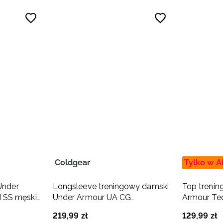
Coldgear
Tylko w A
Under
Longsleeve treningowy damski
Top treni
 SS męski
Under Armour UA CG
Armour Te
Authentics Mockneck - biały
biały
219
,
99
zł
129
,
99
zł