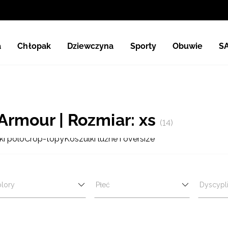
a
Chłopak
Dziewczyna
Sporty
Obuwie
S
Armour | Rozmiar: xs
(14)
ki polo
Crop-topy
Koszulki luźne i oversize
lory
Płeć
Dyscypl