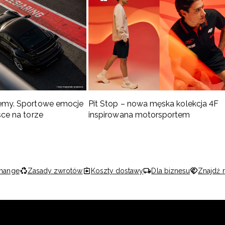
emy. Sportowe emocje
Pit Stop – nowa męska kolekcja 4F
sce na torze
inspirowana motorsportem
hange
Zasady zwrotów
Koszty dostawy
Dla biznesu
Znajdź 