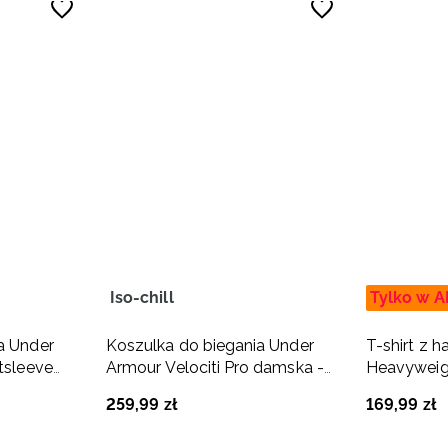
Iso-chill
Tylko w A
a Under
Koszulka do biegania Under
T-shirt z 
tsleeve
Armour Velociti Pro damska -
Heavyweigh
miętowa
czarny
259
,
99
zł
169
,
99
zł