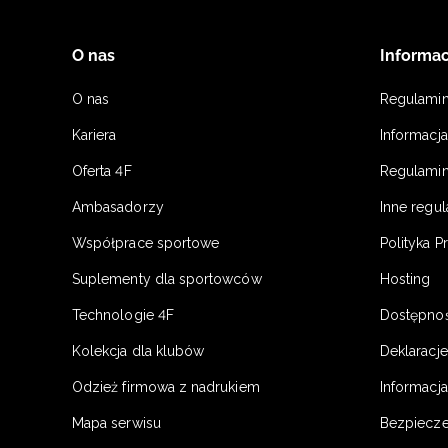
O nas
Informac
O nas
Regulami
Kariera
Informacj
Oferta 4F
Regulamin
Ambasadorzy
Inne regu
Współprace sportowe
Polityka P
Suplementy dla sportowców
Hosting
Technologie 4F
Dostępno
Kolekcja dla klubów
Deklaracj
Odzież firmowa z nadrukiem
Informacja
Mapa serwisu
Bezpiecz