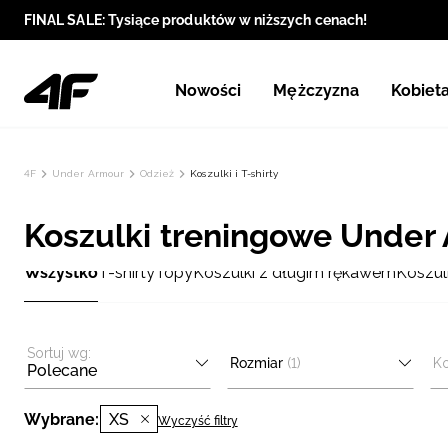
FINAL SALE: Tysiące produktów w niższych cenach!
Nowości
Mężczyzna
Kobiet
4F
Under Armour
Odzież
Koszulki i T-shirty
Koszulki treningowe Under 
Wszystko
T-shirty
Topy
Koszulki z długim rękawem
Koszul
Sortuj wg:
Rozmiar
(1)
Ko
Polecane
Wybrane:
XS
Wyczyść filtry