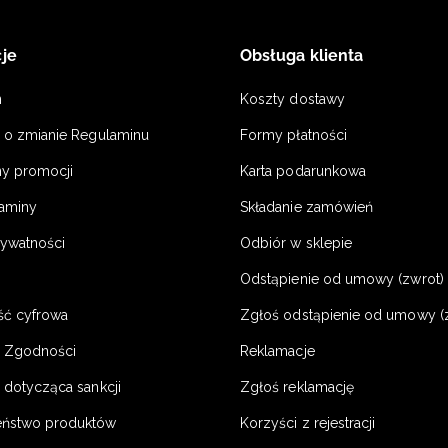
je
Obsługa klienta
n
Koszty dostawy
a o zmianie Regulaminu
Formy płatności
y promocji
Karta podarunkowa
laminy
Składanie zamówień
rywatności
Odbiór w sklepie
Odstąpienie od umowy (zwrot) -
ść cyfrowa
Zgłoś odstąpienie od umowy (
e Zgodności
Reklamacje
 dotycząca sankcji
Zgłoś reklamację
eństwo produktów
Korzyści z rejestracji