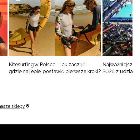
Kitesurfing w Polsce – jak zacząć i
Najważniejsze w
gdzie najlepiej postawić pierwsze kroki?
2026 z udziałem
turnieje
nasze sklepy