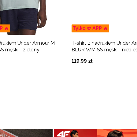
P 🔥
Tylko w APP 🔥
adrukiem Under Armour M
T-shirt z nadrukiem Under A
 męski - zielony
BLUR WM SS męski - niebies
119
,
99
zł