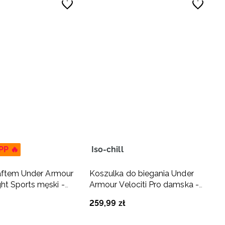
PP 🔥
Iso-chill
haftem Under Armour
Koszulka do biegania Under
t Sports męski -
Armour Velociti Pro damska -
niebieska
259
,
99
zł