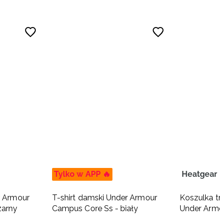
Tylko w APP 🔥
Heatgear
r Armour
T-shirt damski Under Armour
Koszulka 
zarny
Campus Core Ss - biały
Under Arm
Comp Ss -