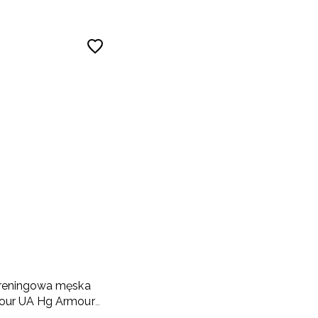
treningowa męska
our UA Hg Armour
 oliwkowa/khaki