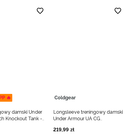
PP 🔥
Coldgear
ngowy damski Under
Longsleeve treningowy damski
ch Knockout Tank -
Under Armour UA CG
Authentics Mockneck - czarny
219
,
99
zł