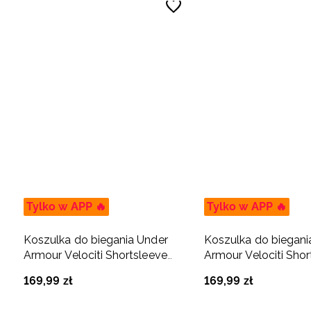
Tylko w APP 🔥
Tylko w APP 🔥
Koszulka do biegania Under
Koszulka do biegani
Armour Velociti Shortsleeve
Armour Velociti Shor
damska - biała
damska - czarna
169
,
99
zł
169
,
99
zł