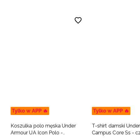
Tylko w APP 🔥
Tylko w APP 🔥
Koszulka polo męska Under
T-shirt damski Unde
Armour UA Icon Polo -
Campus Core Ss - c
granatowa