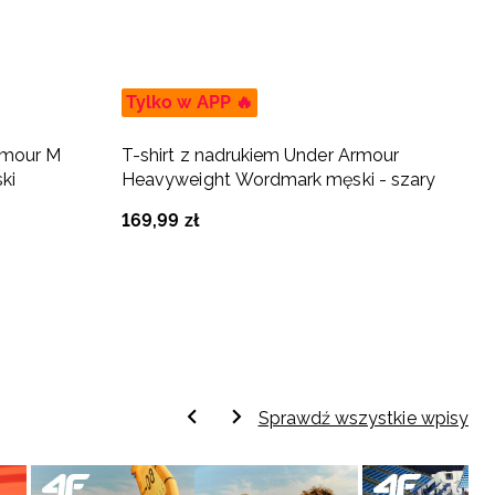
Tylko w APP 🔥
T
rmour M
T-shirt z nadrukiem Under Armour
T
ki
Heavyweight Wordmark męski - szary
H
169
,
99
zł
1
Sprawdź wszystkie wpisy