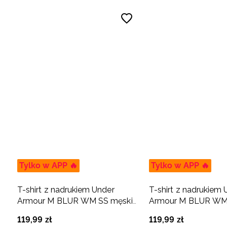
Tylko w APP 🔥
Tylko w APP 🔥
T-shirt z nadrukiem Under
T-shirt z nadrukiem 
Armour M BLUR WM SS męski
Armour M BLUR WM
- zielony
- szary
119
,
99
zł
119
,
99
zł