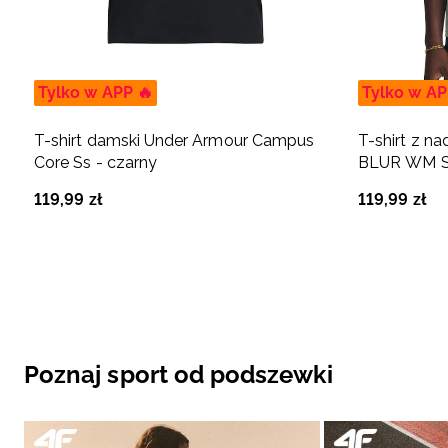
Tylko w APP 🔥
Tylko w AP
T-shirt damski Under Armour Campus
T-shirt z n
Core Ss - czarny
BLUR WM SS
119
,
99
zł
119
,
99
zł
Poznaj sport od podszewki