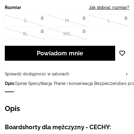
Rozmiar
Jak dobrać rozmiar?
S
M
L
XL
XXL
Powiadom mnie
Sprawdź dostępność w salonach
Opis
Opinie
Specyfikacja
Pranie i konserwacja
Bezpieczeństwo pr
Opis
Boardshorty dla mężczyzny - CECHY: