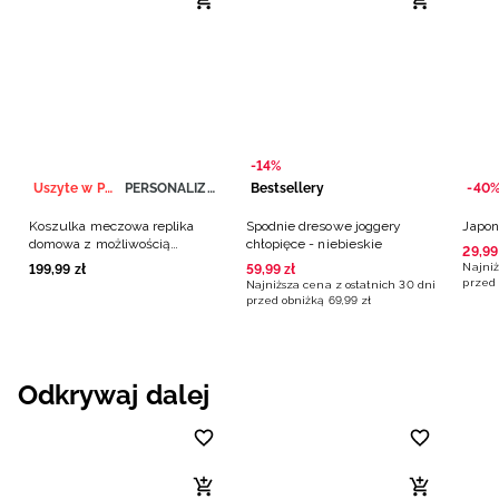
-14%
Uszyte w Polsce
PERSONALIZACJA
Bestsellery
-40
Koszulka meczowa replika
Spodnie dresowe joggery
Japon
domowa z możliwością
chłopięce - niebieskie
29
,
99
personalizacji męska 4F x
Najniż
199
,
99
zł
59
,
99
zł
Polska Siatkówka - biała
przed 
Najniższa cena z ostatnich 30 dni
przed obniżką
69
,
99
zł
Odkrywaj dalej