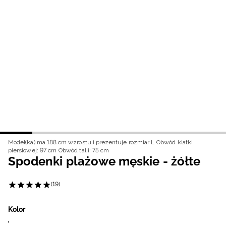
Niemiecki / EUR
Rumuński / RON
Słowacki / EUR
Ukraiński / UAH
Model(ka) ma 188 cm wzrostu i prezentuje rozmiar L
Obwód klatki
piersiowej: 97 cm
Obwód talii: 75 cm
Spodenki plażowe męskie - żółte
(19)
Kolor