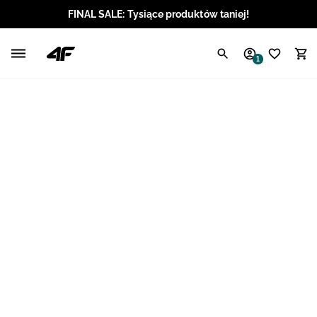
FINAL SALE: Tysiące produktów taniej!
Polski / PLN
1
Angielski / EUR
Angielski / USD
Angielski / GBP
Chorwacki / EUR
Czeski / CZK
Litewski / EUR
Łotewski / EUR