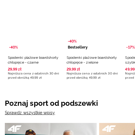
-40%
-40%
Bestsellery
-17%
Spodenki plażowe boardshorty
Spodenki plażowe boardshorty
Spode
chłopięce - czarne
chłopięce - zielone
szybk
poma
29
,
99
zł
29
,
99
zł
49
,
99
Najniższa cena z ostatnich 30 dni
Najniższa cena z ostatnich 30 dni
Najniż
przed obniżką
49
,
99
zł
przed obniżką
49
,
99
zł
przed 
Poznaj sport od podszewki
Sprawdź wszystkie wpisy