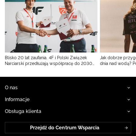
Blisko 20 lat zaufania. 4F i Polski Związek
Jak dobrze przyg
Narciarski przedłużają współpracę do 2030
dnia nad wodą? 
roku
O nas
Informacje
Obsługa klienta
Przejdź do Centrum Wsparcia