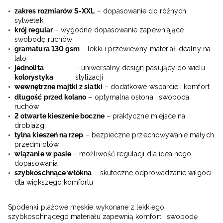
zakres rozmiarów S-XXL
– dopasowanie do różnych
sylwetek
krój regular
– wygodne dopasowanie zapewniające
swobodę ruchów
gramatura 130 gsm
– lekki i przewiewny materiał idealny na
lato
jednolita
– uniwersalny design pasujący do wielu
kolorystyka
stylizacji
wewnętrzne majtki z siatki
– dodatkowe wsparcie i komfort
długość przed kolano
– optymalna osłona i swoboda
ruchów
2 otwarte kieszenie boczne
– praktyczne miejsce na
drobiazgi
tylna kieszeń na rzep
– bezpieczne przechowywanie małych
przedmiotów
wiązanie w pasie
– możliwość regulacji dla idealnego
dopasowania
szybkoschnące włókna
– skuteczne odprowadzanie wilgoci
dla większego komfortu
Spodenki plażowe męskie wykonane z lekkiego
szybkoschnącego materiału zapewnią komfort i swobodę