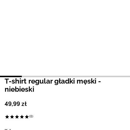
Niemiecki / EUR
Rumuński / RON
Słowacki / EUR
Ukraiński / UAH
T-shirt regular gładki męski -
niebieski
49
,
99
zł
(8)