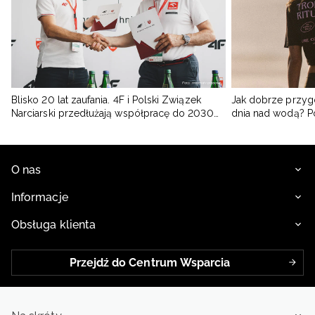
Blisko 20 lat zaufania. 4F i Polski Związek
Jak dobrze przyg
Narciarski przedłużają współpracę do 2030
dnia nad wodą? 
roku
O nas
Informacje
Obsługa klienta
Przejdź do Centrum Wsparcia