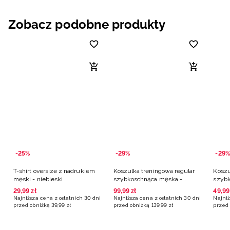
Zobacz podobne produkty
-25%
-29%
-29%
T-shirt oversize z nadrukiem
Koszulka treningowa regular
Koszu
męski - niebieski
szybkoschnąca męska -
szybk
niebieska
niebi
29
,
99
zł
99
,
99
zł
49
,
99
Najniższa cena z ostatnich 30 dni
Najniższa cena z ostatnich 30 dni
Najniż
przed obniżką
39
,
99
zł
przed obniżką
139
,
99
zł
przed 