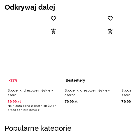
Odkrywaj dalej
-33%
Bestsellery
Spodenki dresowe męskie -
Spodenki dresowe męskie -
Spode
szare
czarne
szare
59
,
99
zł
79
,
99
zł
79
,
99
Najniższa cena z ostatnich 30 dni
przed obniżką
89
,
99
zł
Popularne kategorie