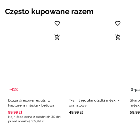
Często kupowane razem
-41%
3-pa
Bluza dresowa regular z
T-shirt regular gładki męski -
Skarp
kapturem męska - beżowa
granatowy
męski
99
,
99
zł
49
,
99
zł
59
,
99
Najniższa cena z ostatnich 30 dni
przed obniżką
169
,
99
zł