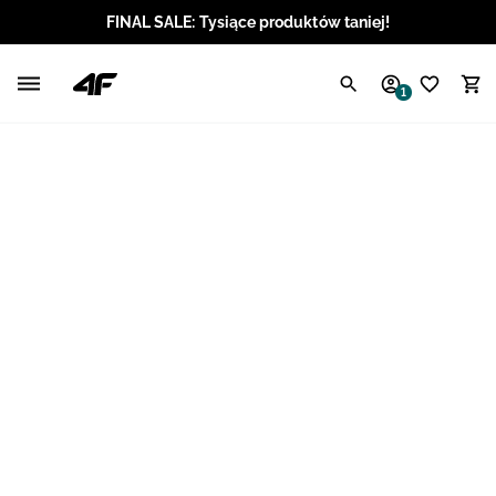
FINAL SALE: Tysiące produktów taniej!
Polski / PLN
1
Angielski / EUR
Angielski / USD
Angielski / GBP
Chorwacki / EUR
Czeski / CZK
Litewski / EUR
Łotewski / EUR