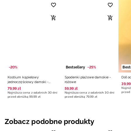
-20%
Bestsellery
-25%
Best
Kostium kąpielowy
Spodenki plażowe damskie -
Dół o
jednoczęściowy damski -
różowe
39
,
99
różowy
Najniż
79
,
99
zł
59
,
99
zł
przed 
Najniższa cena z ostatnich 30 dni
Najniższa cena z ostatnich 30 dni
przed obniżką
99
,
99
zł
przed obniżką
79
,
99
zł
Zobacz podobne produkty