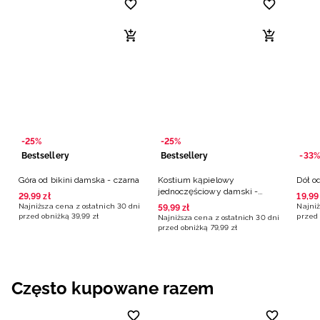
-25%
-25%
Bestsellery
Bestsellery
-33%
Góra od bikini damska - czarna
Kostium kąpielowy
Dół o
jednoczęściowy damski -
29
,
99
zł
19
,
99
czarny
Najniższa cena z ostatnich 30 dni
Najniż
59
,
99
zł
przed obniżką
39
,
99
zł
przed 
Najniższa cena z ostatnich 30 dni
przed obniżką
79
,
99
zł
Często kupowane razem