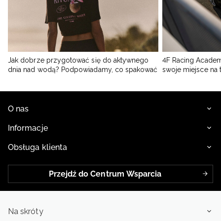
Jak dobrze przygotować się do aktywnego
4F Racing Academ
dnia nad wodą? Podpowiadamy, co spakować
swoje miejsce na 
O nas
Informacje
Obsługa klienta
Przejdź do Centrum Wsparcia
Na skróty