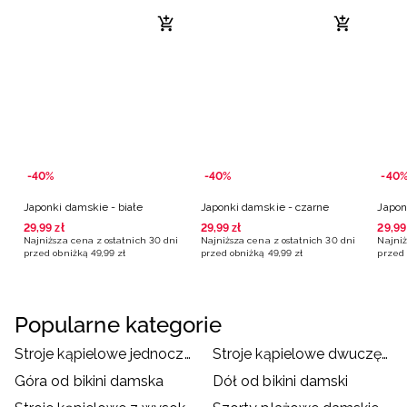
-40%
-40%
-40
Japonki damskie - białe
Japonki damskie - czarne
Japon
29
,
99
zł
29
,
99
zł
29
,
99
Najniższa cena z ostatnich 30 dni
Najniższa cena z ostatnich 30 dni
Najniż
przed obniżką
49
,
99
zł
przed obniżką
49
,
99
zł
przed 
Popularne kategorie
Stroje kąpielowe jednoczęściowe damskie
Stroje kąpielowe dwuczęściowe damskie
Góra od bikini damska
Dół od bikini damski