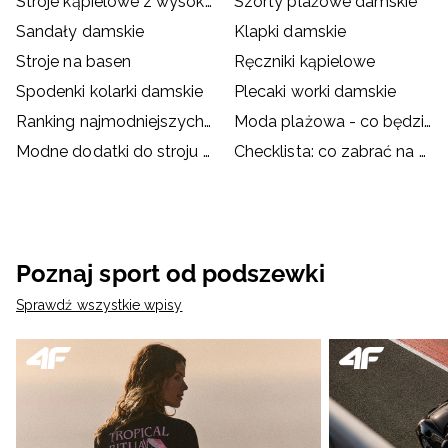
Stroje kąpielowe z wysokim stanem
Szorty plażowe damskie
Sandały damskie
Klapki damskie
Stroje na basen
Ręczniki kąpielowe
Spodenki kolarki damskie
Plecaki worki damskie
Ranking najmodniejszych strojów kąpielowych
Moda plażowa - co będzie hitem wakacji?
Modne dodatki do stroju kąpielowego
Checklista: co zabrać na basen?
Poznaj sport od podszewki
Sprawdź wszystkie wpisy