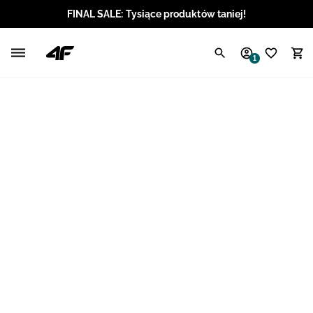
FINAL SALE: Tysiące produktów taniej!
Polski / PLN
1
Angielski / EUR
Angielski / USD
Angielski / GBP
Chorwacki / EUR
Czeski / CZK
Litewski / EUR
Łotewski / EUR