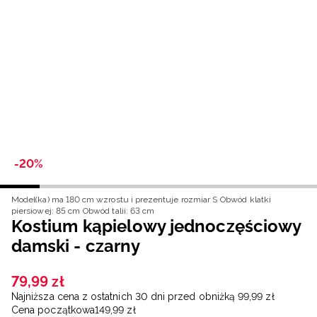
Niemiecki / EUR
Rumuński / RON
Słowacki / EUR
Ukraiński / UAH
-20%
Model(ka) ma 180 cm wzrostu i prezentuje rozmiar S
Obwód klatki
piersiowej: 85 cm
Obwód talii: 63 cm
Kostium kąpielowy jednoczęściowy
damski - czarny
79
,
99
zł
Najniższa cena z ostatnich 30 dni przed obniżką
99
,
99
zł
Cena początkowa
149
,
99
zł