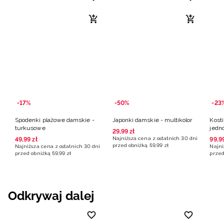
-17%
-50%
-23
Spodenki plażowe damskie -
Japonki damskie - multikolor
Kost
turkusowe
jedn
29
,
99
zł
multi
Najniższa cena z ostatnich 30 dni
49
,
99
zł
99
,
9
przed obniżką
59
,
99
zł
Najniższa cena z ostatnich 30 dni
Najni
przed obniżką
59
,
99
zł
przed
Odkrywaj dalej