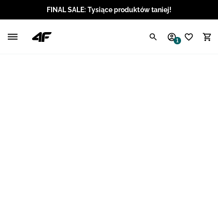
FINAL SALE: Tysiące produktów taniej!
Polski / PLN
1
Angielski / EUR
Angielski / USD
Angielski / GBP
Chorwacki / EUR
Czeski / CZK
Litewski / EUR
Łotewski / EUR