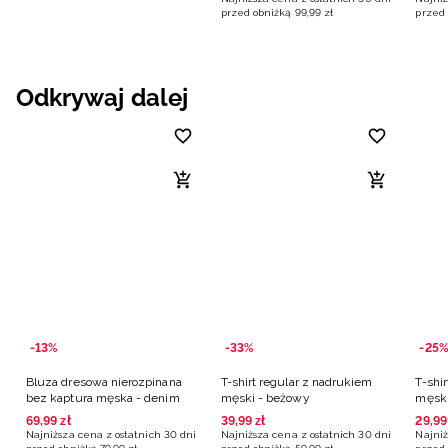
przed obniżką
99
,
99
zł
przed 
Odkrywaj dalej
-13%
-33%
-25%
Bluza dresowa nierozpinana
T-shirt regular z nadrukiem
T-shi
bez kaptura męska - denim
męski - beżowy
męski
69
,
99
zł
39
,
99
zł
29
,
99
Najniższa cena z ostatnich 30 dni
Najniższa cena z ostatnich 30 dni
Najniż