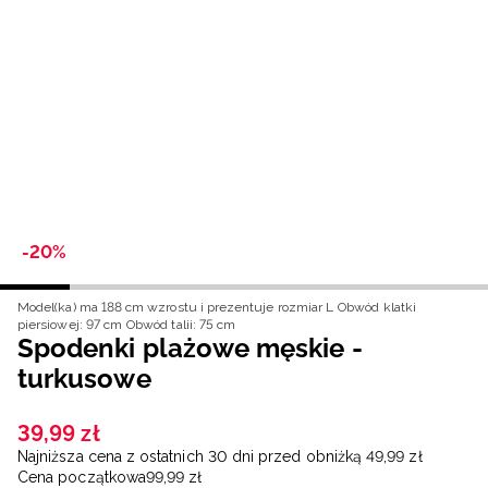
Niemiecki / EUR
Rumuński / RON
Słowacki / EUR
Ukraiński / UAH
-20%
Model(ka) ma 188 cm wzrostu i prezentuje rozmiar L
Obwód klatki
piersiowej: 97 cm
Obwód talii: 75 cm
Spodenki plażowe męskie -
turkusowe
39
,
99
zł
Najniższa cena z ostatnich 30 dni przed obniżką
49
,
99
zł
Cena początkowa
99
,
99
zł