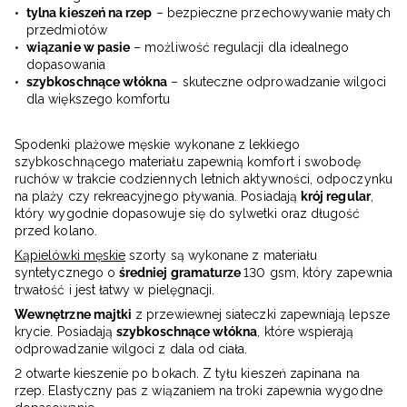
tylna kieszeń na rzep
– bezpieczne przechowywanie małych
przedmiotów
wiązanie w pasie
– możliwość regulacji dla idealnego
dopasowania
szybkoschnące włókna
– skuteczne odprowadzanie wilgoci
dla większego komfortu
Spodenki plażowe męskie wykonane z lekkiego
szybkoschnącego materiału zapewnią komfort i swobodę
ruchów w trakcie codziennych letnich aktywności, odpoczynku
na plaży czy rekreacyjnego pływania. Posiadają
krój regular
,
który wygodnie dopasowuje się do sylwetki oraz długość
przed kolano.
Kąpielówki męskie
szorty są wykonane z materiału
syntetycznego o
średniej gramaturze
130 gsm, który zapewnia
trwałość i jest łatwy w pielęgnacji.
Wewnętrzne majtki
z przewiewnej siateczki zapewniają lepsze
krycie. Posiadają
szybkoschnące włókna
, które wspierają
odprowadzanie wilgoci z dala od ciała.
2 otwarte kieszenie po bokach. Z tyłu kieszeń zapinana na
rzep. Elastyczny pas z wiązaniem na troki zapewnia wygodne