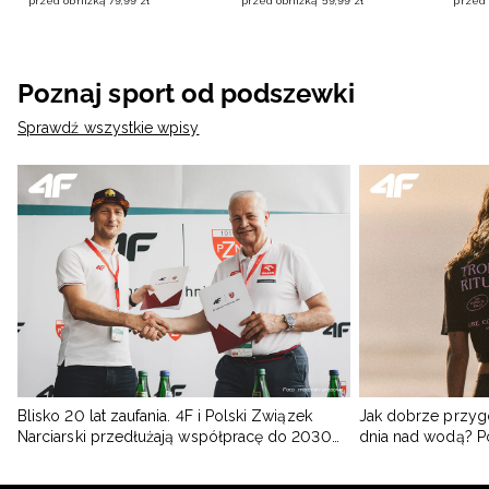
przed obniżką
79
,
99
zł
przed obniżką
59
,
99
zł
przed 
Poznaj sport od podszewki
Sprawdź wszystkie wpisy
Blisko 20 lat zaufania. 4F i Polski Związek
Jak dobrze przyg
Narciarski przedłużają współpracę do 2030
dnia nad wodą? 
roku