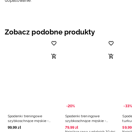
dopasowanie.
Zobacz podobne produkty
-20%
-33%
Spodenki treningowe
Spodenki treningowe
Spode
szybkoschnące męskie -
szybkoschnące męskie -
turk
turkusowe
turkusowe
99
,
99
zł
79
,
99
zł
59
,
99
Najniższa cena z ostatnich 30 dni
Najniż