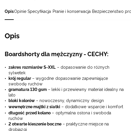
Opis
Opinie
Specyfikacja
Pranie i konserwacja
Bezpieczeństwo pr
Opis
Boardshorty dla mężczyzny - CECHY:
zakres rozmiarów S-XXL
– dopasowanie do różnych
sylwetek
krój regular
– wygodne dopasowanie zapewniające
swobodę ruchów
gramatura 130 gsm
– lekki i przewiewny materiał idealny na
lato
bloki kolorów
– nowoczesny, dynamiczny design
wewnętrzne majtki z siatki
– dodatkowe wsparcie i komfort
długość przed kolano
– optymalna osłona i swoboda
ruchów
2 otwarte kieszenie boczne
– praktyczne miejsce na
drobiazgi