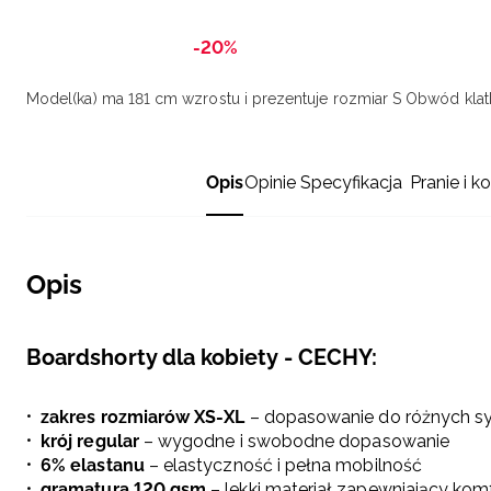
-20%
Model(ka) ma 181 cm wzrostu i prezentuje rozmiar S
Obwód klatk
Opis
Opinie
Specyfikacja
Pranie i k
Opis
Boardshorty dla kobiety - CECHY:
zakres rozmiarów XS-XL
– dopasowanie do różnych s
krój regular
– wygodne i swobodne dopasowanie
6% elastanu
– elastyczność i pełna mobilność
gramatura 120 gsm
– lekki materiał zapewniający kom