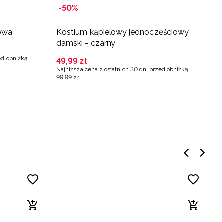
-50%
żowa
Kostium kąpielowy jednoczęściowy
damski - czarny
ed obniżką
49
,
99
zł
Najniższa cena z ostatnich 30 dni przed obniżką
99
,
99
zł