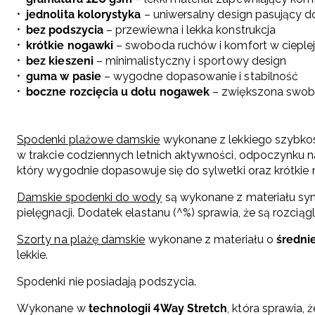
jednolita kolorystyka
– uniwersalny design pasujący do 
bez podszycia
– przewiewna i lekka konstrukcja
krótkie nogawki
– swoboda ruchów i komfort w cieplej
bez kieszeni
– minimalistyczny i sportowy design
guma w pasie
– wygodne dopasowanie i stabilność
boczne rozcięcia u dołu nogawek
– zwiększona swo
Spodenki plażowe damskie
wykonane z lekkiego szybko
w trakcie codziennych letnich aktywności, odpoczynku n
który wygodnie dopasowuje się do sylwetki oraz krótkie
Damskie spodenki do wody
są wykonane z materiału syn
pielęgnacji. Dodatek elastanu (^%) sprawia, że są rozciąg
Szorty na plażę damskie
wykonane z materiału o
średni
lekkie.
Spodenki nie posiadają podszycia.
Wykonane w
technologii 4Way Stretch
, która sprawia, 