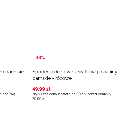
-38%
-
em damskie
Spodenki dresowe z waflowej dzianiny
S
damskie - różowe
d
49
,
99
zł
4
ed obniżką
Najniższa cena z ostatnich 30 dni przed obniżką
Na
79
,
99
zł
8