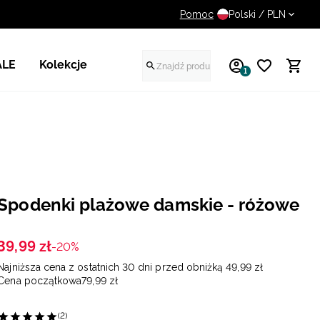
Pomoc
14 dni na darmowy zwrot
Polski / PLN
ALE
Kolekcje
1
Spodenki plażowe damskie - różowe
39
,
99
zł
-20%
Najniższa cena z ostatnich 30 dni przed obniżką
49
,
99
zł
Cena początkowa
79
,
99
zł
(2)