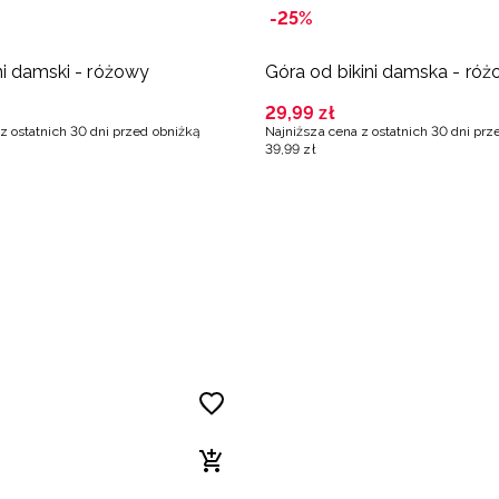
-25%
ni damski - różowy
Góra od bikini damska - ró
29
,
99
zł
z ostatnich 30 dni przed obniżką
Najniższa cena z ostatnich 30 dni prz
39
,
99
zł