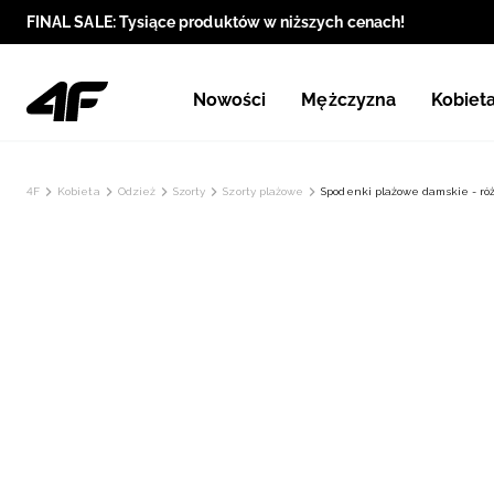
FINAL SALE: Tysiące produktów w niższych cenach!
Nowości
Mężczyzna
Kobiet
4F
Kobieta
Odzież
Szorty
Szorty plażowe
Spodenki plażowe damskie - ró