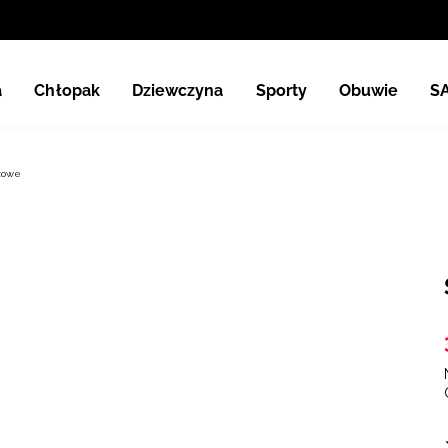
a
Chłopak
Dziewczyna
Sporty
Obuwie
S
żowe