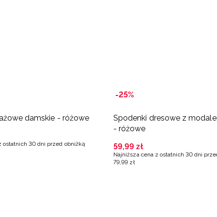
-25%
lażowe damskie - różowe
Spodenki dresowe z modal
- różowe
z ostatnich 30 dni przed obniżką
59
,
99
zł
Najniższa cena z ostatnich 30 dni prz
79
,
99
zł