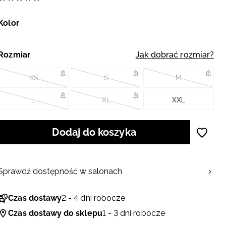
Kolor
Rozmiar
Jak dobrać rozmiar?
XS
S
M
L
XL
XXL
Dodaj do koszyka
Sprawdź dostępność w salonach
Czas dostawy
2 - 4 dni robocze
Czas dostawy do sklepu
1 - 3 dni robocze