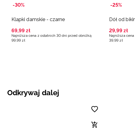
-30%
-25%
Klapki damskie - czarne
Dół od biki
69
,
99
zł
29
,
99
zł
Najniższa cena z ostatnich 30 dni przed obniżką
Najniższa cena 
99
,
99
zł
39
,
99
zł
Odkrywaj dalej