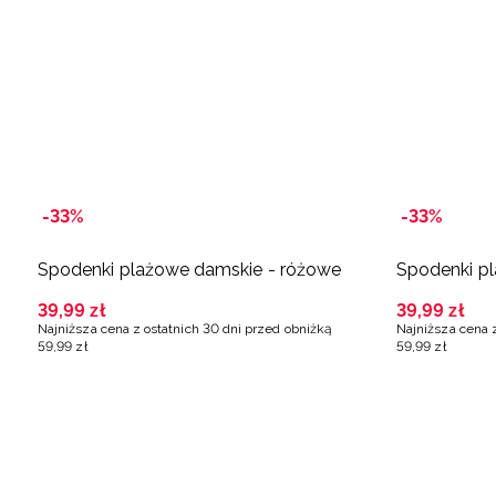
-33%
-33%
Spodenki plażowe damskie - różowe
Spodenki p
39
,
99
zł
39
,
99
zł
Najniższa cena z ostatnich 30 dni przed obniżką
Najniższa cena 
59
,
99
zł
59
,
99
zł