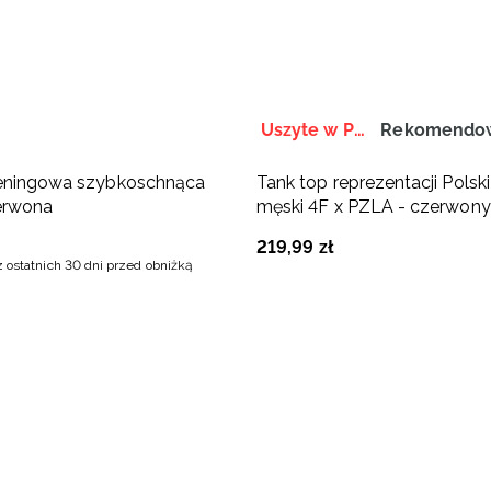
Uszyte w Polsce
reningowa szybkoschnąca
Tank top reprezentacji Polski
erwona
męski 4F x PZLA - czerwony
219
,
99
zł
z ostatnich 30 dni przed obniżką