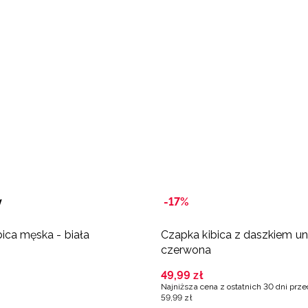
y
-17%
bica męska - biała
Czapka kibica z daszkiem un
czerwona
49
,
99
zł
Najniższa cena z ostatnich 30 dni prz
59
,
99
zł