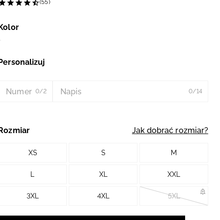
(55)
Kolor
Personalizuj
Numer
Napis
0/2
0/14
Rozmiar
Jak dobrać rozmiar?
XS
S
M
L
XL
XXL
3XL
4XL
5XL