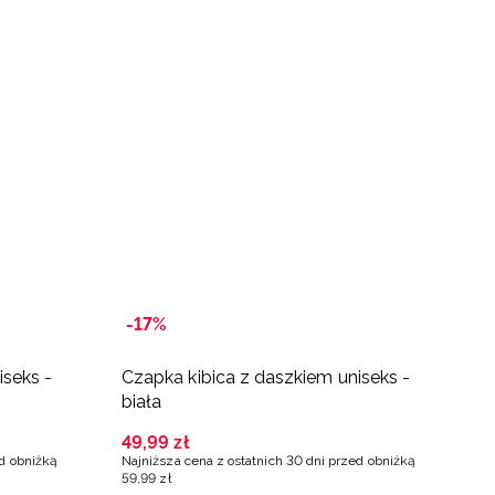
-17%
-
iseks -
Czapka kibica z daszkiem uniseks -
C
biała
c
49
,
99
zł
5
ed obniżką
Najniższa cena z ostatnich 30 dni przed obniżką
Na
59
,
99
zł
6