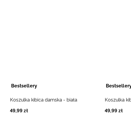
Bestsellery
Bestseller
Koszulka kibica damska - biała
Koszulka ki
49
,
99
zł
49
,
99
zł