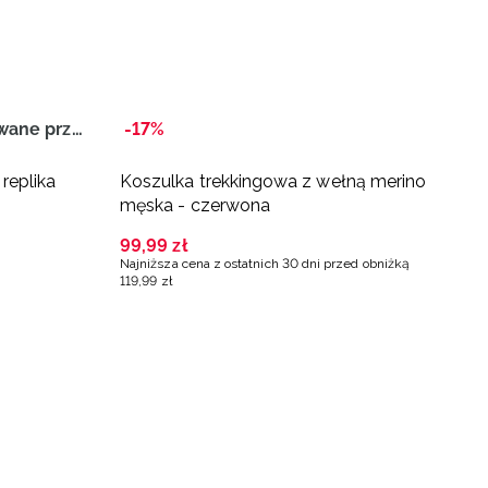
Rekomendowane przez PZLA
-17%
 replika
Koszulka trekkingowa z wełną merino
T
męska - czerwona
b
99
,
99
zł
3
Najniższa cena z ostatnich 30 dni przed obniżką
Na
119
,
99
zł
4