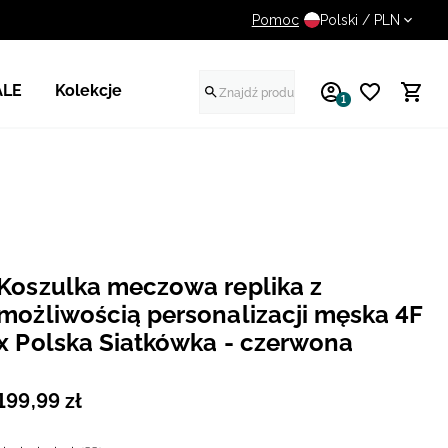
Pomoc
14 dni na darmowy zwrot
Polski / PLN
ALE
Kolekcje
1
Koszulka meczowa replika z
możliwością personalizacji męska 4F
x Polska Siatkówka - czerwona
199
,
99
zł