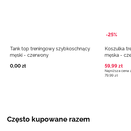
-25%
Tank top treningowy szybkoschnący
Koszulka t
męski - czerwony
męska - cz
0
,
00
zł
59
,
99
zł
Najniższa cena 
79
,
99
zł
Często kupowane razem