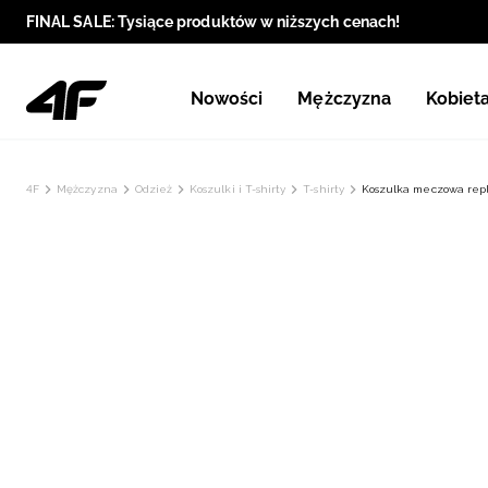
FINAL SALE: Tysiące produktów w niższych cenach!
Nowości
Mężczyzna
Kobiet
4F
Mężczyzna
Odzież
Koszulki i T-shirty
T-shirty
Koszulka meczowa repli