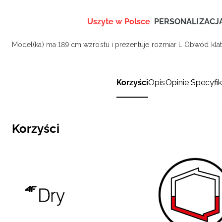
Uszyte w Polsce
PERSONALIZACJ
Model(ka) ma 189 cm wzrostu i prezentuje rozmiar L
Obwód klatk
Korzyści
Opis
Opinie
Specyfik
Korzyści