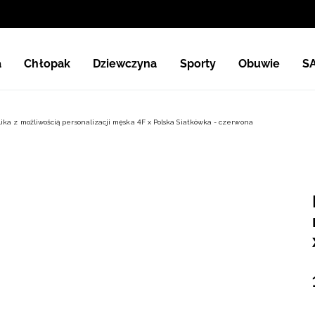
a
Chłopak
Dziewczyna
Sporty
Obuwie
S
ka z możliwością personalizacji męska 4F x Polska Siatkówka - czerwona