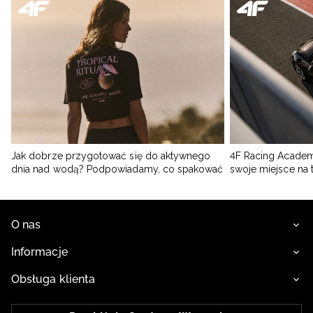
Jak dobrze przygotować się do aktywnego
4F Racing Academ
dnia nad wodą? Podpowiadamy, co spakować
swoje miejsce na 
O nas
Informacje
Obsługa klienta