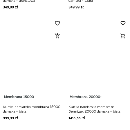
damska - granatowa
damska - szara
349
,
99
zł
349
,
99
zł
Membrana 15000
Membrana 20000+
Kurtka narciarska membrana 15000
Kurtka narciarska membrana
damska - biała
Dermizax 20000 damska - biała
999
,
99
zł
1499
,
99
zł