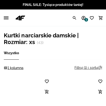
FINAL SALE: Tysiące produktów taniej!
Polski / PLN
1
Angielski / EUR
Kurtki narciarskie damskie |
Angielski / USD
Rozmiar: xs
(43)
Angielski / GBP
Wszystko
Chorwacki / EUR
Filtruj (1) i sortuj
1 kolumna
Czeski / CZK
Litewski / EUR
Łotewski / EUR