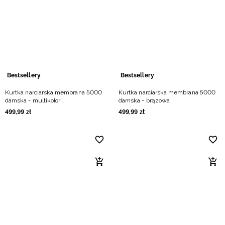
Niemiecki / EUR
Rumuński / RON
Słowacki / EUR
Bestsellery
Bestsellery
Ukraiński / UAH
Kurtka narciarska membrana 5000
Kurtka narciarska membrana 5000
damska - multikolor
damska - brązowa
499
,
99
zł
499
,
99
zł