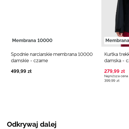
Membrana 10000
Membrana
Spodnie narciarskie membrana 10000
Kurtka tr
damskie - czarne
damska - c
499
,
99
zł
279
,
99
zł
Najniższa cena 
399
,
99
zł
Odkrywaj dalej