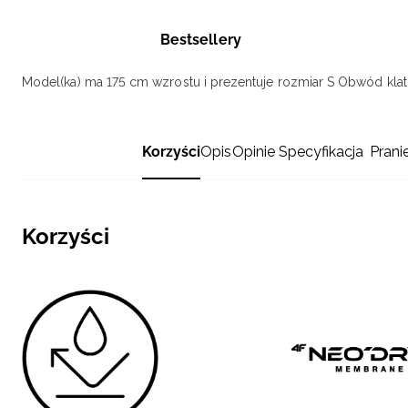
Bestsellery
Model(ka) ma 175 cm wzrostu i prezentuje rozmiar S
Obwód klatk
Korzyści
Opis
Opinie
Specyfikacja
Prani
Korzyści