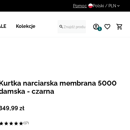
Pomoc
UWAGA NA FAŁSZYWE STR
Polski / PLN
ALE
Kolekcje
1
Kurtka narciarska membrana 5000
damska - czarna
349
,
99
zł
(17)