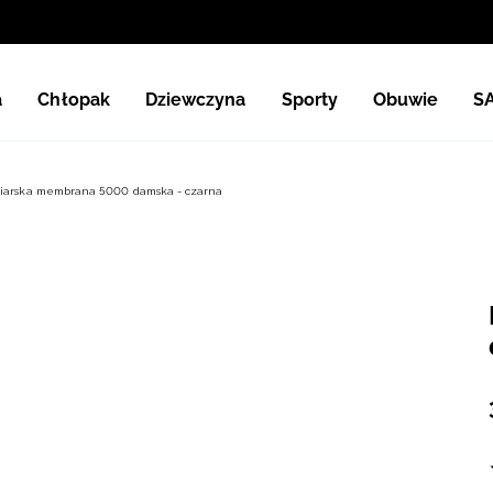
a
Chłopak
Dziewczyna
Sporty
Obuwie
S
ciarska membrana 5000 damska - czarna