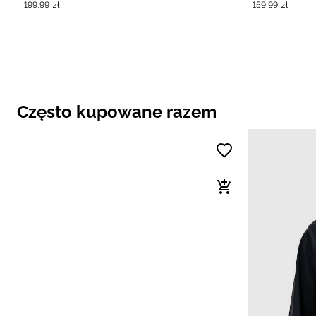
199
,
99
zł
159
,
99
zł
Często kupowane razem