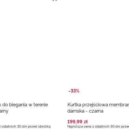
-33%
 do biegania w terenie
Kurtka przejściowa membra
arny
damska - czarna
199
,
99
zł
z ostatnich 30 dni przed obniżką
Najniższa cena z ostatnich 30 dni prz