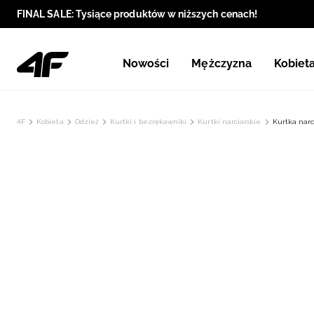
FINAL SALE: Tysiące produktów w niższych cenach!
Nowości
Mężczyzna
Kobiet
4F
Kobieta
Odzież
Kurtki i bezrękawniki
Kurtki narciarskie
Kurtka nar