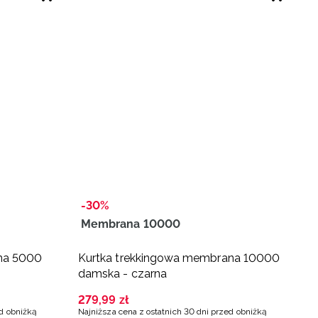
-30%
Membrana 10000
-
na 5000
Kurtka trekkingowa membrana 10000
K
damska - czarna
m
279
,
99
zł
1
ed obniżką
Najniższa cena z ostatnich 30 dni przed obniżką
Na