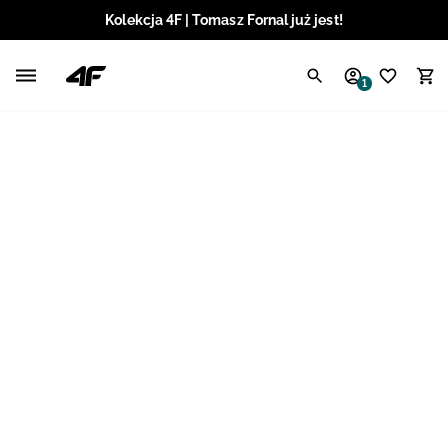
Kolekcja 4F | Tomasz Fornal już jest!
Polski / PLN
1
Angielski / EUR
Angielski / USD
Angielski / GBP
Chorwacki / EUR
Czeski / CZK
Litewski / EUR
Łotewski / EUR