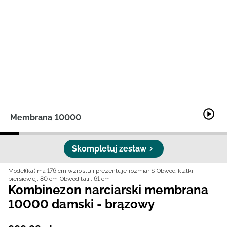
Niemiecki / EUR
Rumuński / RON
Słowacki / EUR
Ukraiński / UAH
Membrana 10000
Skompletuj zestaw
Model(ka) ma 176 cm wzrostu i prezentuje rozmiar S
Obwód klatki
piersiowej: 80 cm
Obwód talii: 61 cm
Kombinezon narciarski membrana
10000 damski - brązowy