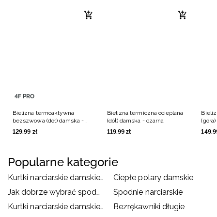
4F PRO
Bielizna termoaktywna
Bielizna termiczna ocieplana
Bieli
bezszwowa (dół) damska -
(dół) damska - czarna
(góra
czarna
129
,
99
zł
119
,
99
zł
149
,
9
Popularne kategorie
Kurtki narciarskie damskie czarne
Ciepłe polary damskie
Jak dobrze wybrać spodnie narciarskie/ snowboardowe?
Spodnie narciarskie
Kurtki narciarskie damskie białe
Bezrękawniki długie