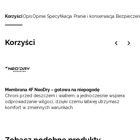
Korzyści
Opis
Opinie
Specyfikacja
Pranie i konserwacja
Bezpieczeń
Korzyści
Membrana 4F NeoDry – gotowa na niepogodę
Chroni przed deszczem i wiatrem, a jednocześnie wspiera
odprowadzanie wilgoci, dzięki czemu łatwiej utrzymasz
komfort w zmiennych warunkach.
Zobacz podobne produkty