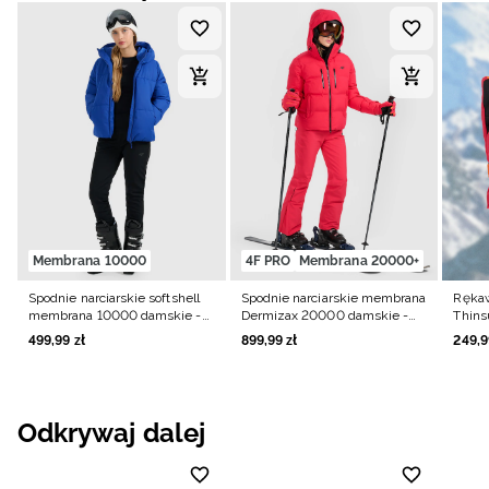
Membrana 10000
4F PRO
Membrana 20000+
Spodnie narciarskie softshell
Spodnie narciarskie membrana
Rękaw
membrana 10000 damskie -
Dermizax 20000 damskie -
Thins
czarne
różowe
damsk
499
,
99
zł
899
,
99
zł
249
,
9
Odkrywaj dalej