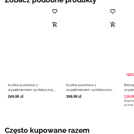
-52%
Kurtka puchowa z
Kurtka puchowa z
Bezr
wypełnieniem syntetycznym
wypełnieniem syntetycznym
wype
damska - brązowa
damska - brązowa
damsk
249
,
99
zł
399
,
99
zł
119
,
9
Najniż
przed 
Często kupowane razem