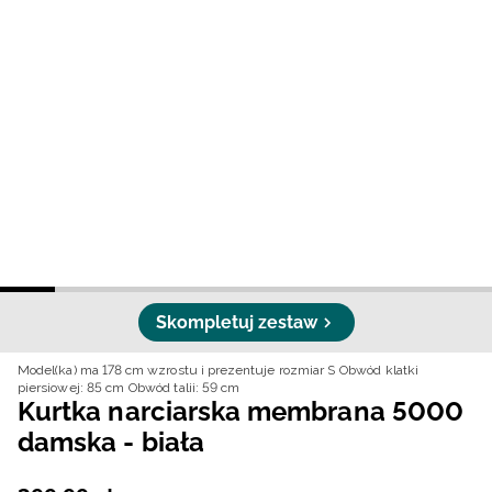
Niemiecki / EUR
Rumuński / RON
Słowacki / EUR
Ukraiński / UAH
Skompletuj zestaw
Model(ka) ma 178 cm wzrostu i prezentuje rozmiar S
Obwód klatki
piersiowej: 85 cm
Obwód talii: 59 cm
Kurtka narciarska membrana 5000
damska - biała