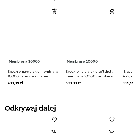
Membrana 10000
Membrana 10000
Spodnie narciarskie membrana
Spodnie narciarskie softshell
Bieli
10000 damskie - czarne
membrana 10000 damskie -
(dół)
brązowe
499
,
99
zł
599
,
99
zł
119
,
9
Odkrywaj dalej