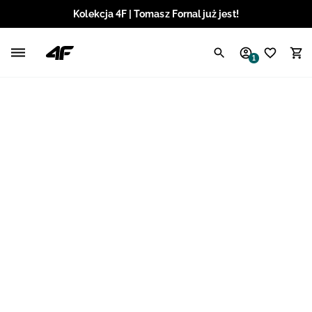
Kolekcja 4F | Tomasz Fornal już jest!
Polski / PLN
1
Angielski / EUR
Angielski / USD
Angielski / GBP
Chorwacki / EUR
Czeski / CZK
Litewski / EUR
Łotewski / EUR