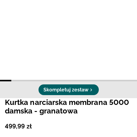
Niemiecki / EUR
Rumuński / RON
Słowacki / EUR
Ukraiński / UAH
Skompletuj zestaw
Kurtka narciarska membrana 5000
damska - granatowa
499
,
99
zł