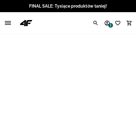
FINAL SALE: Tysiące produktów taniej!
Polski / PLN
1
Angielski / EUR
Angielski / USD
Angielski / GBP
Chorwacki / EUR
Czeski / CZK
Litewski / EUR
Łotewski / EUR