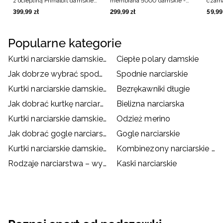
z ociepliną Primaloft damskie -
membrana 5000 damskie -
czarn
oliwkowe/khaki
czarne
399
,
99
zł
299
,
99
zł
59
,
99
Popularne kategorie
Kurtki narciarskie damskie czarne
Ciepłe polary damskie
Jak dobrze wybrać spodnie narciarskie/ snowboardowe?
Spodnie narciarskie
Kurtki narciarskie damskie białe
Bezrękawniki długie
Jak dobrać kurtkę narciarską/snowboardową?
Bielizna narciarska
Kurtki narciarskie damskie różowe
Odzież merino
Jak dobrać gogle narciarskie?
Gogle narciarskie
Kurtki narciarskie damskie czerwone
Kombinezony narciarskie damskie
Rodzaje narciarstwa – wybierz coś dla siebie
Kaski narciarskie