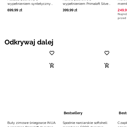
wypełnieniem syntetycznym
wypełnieniem Primaloft Silver
memb
damski - czarny
damska - turkusowa
niebi
699
,
99
zł
399
,
99
zł
249
,
9
Najniż
przed 
Odkrywaj dalej
Bestsellery
Best
Buty zimowe śniegowce INUA
Spodnie narciarskie softshell
Czapk