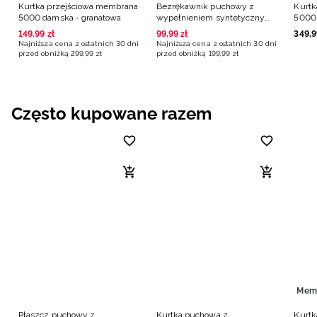
Kurtka przejściowa membrana
Bezrękawnik puchowy z
Kurtk
5000 damska - granatowa
wypełnieniem syntetycznym
5000 
damski - granatowy
149
,
99
zł
99
,
99
zł
349
,
9
Najniższa cena z ostatnich 30 dni
Najniższa cena z ostatnich 30 dni
przed obniżką
299
,
99
zł
przed obniżką
199
,
99
zł
Często kupowane razem
Mem
Płaszcz puchowy z
Kurtka puchowa z
Kurtk