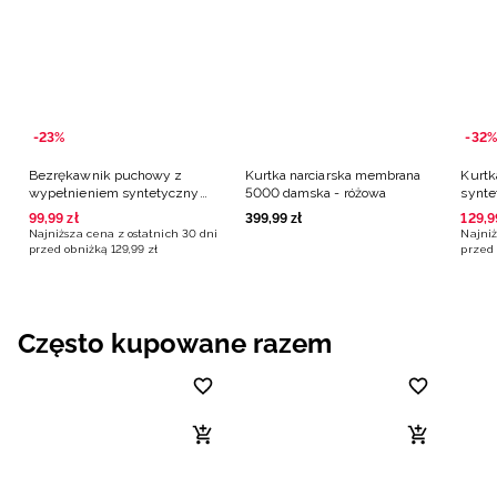
-23%
-32%
Bezrękawnik puchowy z
Kurtka narciarska membrana
Kurtk
wypełnieniem syntetycznym
5000 damska - różowa
synte
damski - różowy
różow
99
,
99
zł
399
,
99
zł
129
,
9
Najniższa cena z ostatnich 30 dni
Najniż
przed obniżką
129
,
99
zł
przed 
Często kupowane razem