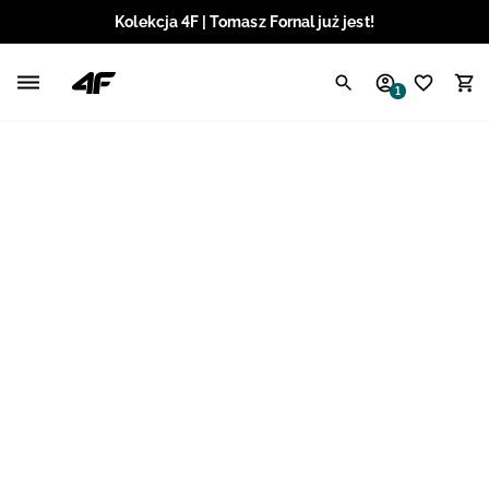
Kolekcja 4F | Tomasz Fornal już jest!
Polski / PLN
1
Angielski / EUR
Angielski / USD
Angielski / GBP
Chorwacki / EUR
Czeski / CZK
Litewski / EUR
Łotewski / EUR