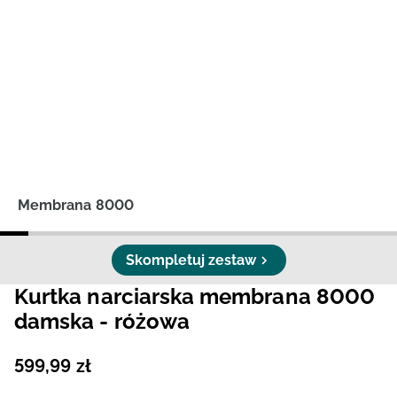
Niemiecki / EUR
Rumuński / RON
Słowacki / EUR
Ukraiński / UAH
Membrana 8000
Skompletuj zestaw
Kurtka narciarska membrana 8000
damska - różowa
599
,
99
zł