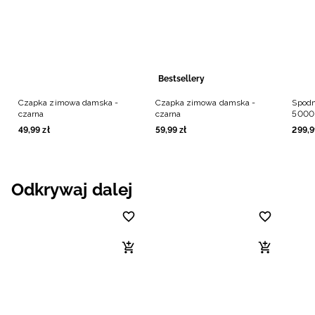
Bestsellery
Czapka zimowa damska -
Czapka zimowa damska -
Spodn
czarna
czarna
5000 
49
,
99
zł
59
,
99
zł
299
,
9
Odkrywaj dalej