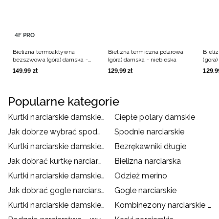
4F PRO
Bielizna termoaktywna
Bielizna termiczna polarowa
Bieli
bezszwowa (góra) damska -
(góra) damska - niebieska
(góra
turkusowa
149
,
99
zł
129
,
99
zł
129
,
9
Popularne kategorie
Kurtki narciarskie damskie czarne
Ciepłe polary damskie
Jak dobrze wybrać spodnie narciarskie/ snowboardowe?
Spodnie narciarskie
Kurtki narciarskie damskie białe
Bezrękawniki długie
Jak dobrać kurtkę narciarską/snowboardową?
Bielizna narciarska
Kurtki narciarskie damskie różowe
Odzież merino
Jak dobrać gogle narciarskie?
Gogle narciarskie
Kurtki narciarskie damskie czerwone
Kombinezony narciarskie damskie