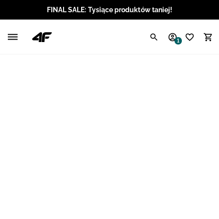
FINAL SALE: Tysiące produktów taniej!
Polski / PLN
1
Angielski / EUR
Angielski / USD
Angielski / GBP
Chorwacki / EUR
Czeski / CZK
Litewski / EUR
Łotewski / EUR