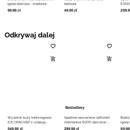
(góra) damska - miętowa
beżowa
5000 
99
,
99
zł
49
,
99
zł
299
,
9
Odkrywaj dalej
Bestsellery
Wysokie buty trekkingowe
Spodnie narciarskie softshell
Bieli
ICE CRACKER z izolacją
membrana 5000 damskie -
(góra
Primaloft damskie - czarne
czarne
549
,
99
zł
299
,
99
zł
99
,
99