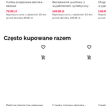
Kurtka przejściowa damska -
Bezrękawnik puchowy z
Długi
beżowa
wypełnieniem syntetycznym
wype
damski - beżowy
damsk
79
,
99
zł
149
,
99
zł
149
,
9
Najniższa cena z ostatnich 30 dni
Najniższa cena z ostatnich 30 dni
Najniż
przed obniżką
99
,
99
zł
przed obniżką
249
,
99
zł
przed 
Często kupowane razem
Bielizna termiczna polarowa
Czapka zimowa damska -
Spodn