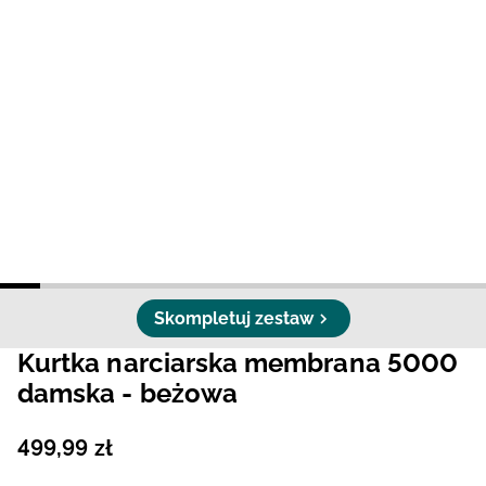
Niemiecki / EUR
Rumuński / RON
Słowacki / EUR
Ukraiński / UAH
Skompletuj zestaw
Kurtka narciarska membrana 5000
damska - beżowa
499
,
99
zł