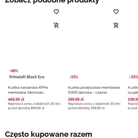
-48%
Primaloft Black Eco
-33%
-33%
Kurtka narciarska 4FPro
Kurtka przejściowa membrana
Kurtk
membrana Dermizax
5000 damska - czarna
wype
20000/20000 damska -
damsk
469
,
99
zł
199
,
99
zł
199
,
9
czarna
Najniższa cena z ostatnich 30 dni
Najniższa cena z ostatnich 30 dni
Najniż
przed obniżką
899
,
99
zł
przed obniżką
299
,
99
zł
przed 
Często kupowane razem