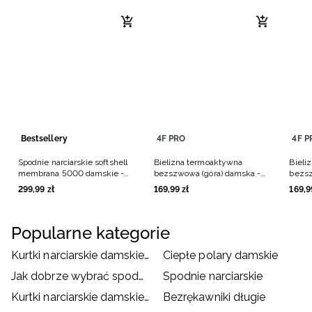
Bestsellery
4F PRO
4F P
Spodnie narciarskie softshell
Bielizna termoaktywna
Bieli
membrana 5000 damskie -
bezszwowa (góra) damska -
bezsz
czarne
czarna
czarn
299
,
99
zł
169
,
99
zł
169
,
9
Popularne kategorie
Kurtki narciarskie damskie czarne
Ciepłe polary damskie
Jak dobrze wybrać spodnie narciarskie/ snowboardowe?
Spodnie narciarskie
Kurtki narciarskie damskie białe
Bezrękawniki długie