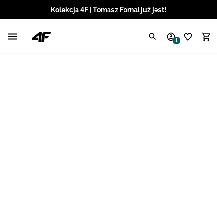
Kolekcja 4F | Tomasz Fornal już jest!
Polski / PLN
1
Angielski / EUR
Angielski / USD
Angielski / GBP
Chorwacki / EUR
Czeski / CZK
Litewski / EUR
Łotewski / EUR