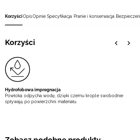
Korzyści
Opis
Opinie
Specyfikacja
Pranie i konserwacja
Bezpieczeń
Korzyści
Hydrofobowa impregnacja
Powłoka odpycha wodę, dzięki czemu krople swobodnie
spływają po powierzchni materiału.
Zobacz podobne produkty