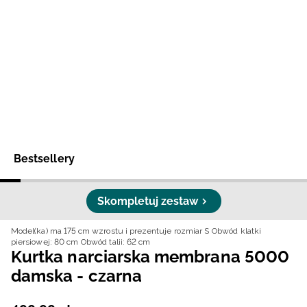
Niemiecki / EUR
Rumuński / RON
Słowacki / EUR
Ukraiński / UAH
Bestsellery
Skompletuj zestaw
Model(ka) ma 175 cm wzrostu i prezentuje rozmiar S
Obwód klatki
piersiowej: 80 cm
Obwód talii: 62 cm
Kurtka narciarska membrana 5000
damska - czarna