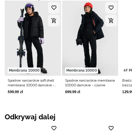
Membrana 10000
Membrana 10000
4F P
Spodnie narciarskie softshell
Spodnie narciarskie membrana
Bieli
membrana 10000 damskie -
10000 damskie - czarne
bezsz
czarne
czarn
599
,
99
zł
699
,
99
zł
129
,
9
Odkrywaj dalej