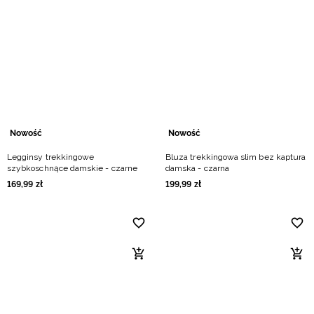
Nowość
Nowość
Legginsy trekkingowe
Bluza trekkingowa slim bez kaptura
szybkoschnące damskie - czarne
damska - czarna
169
,
99
zł
199
,
99
zł