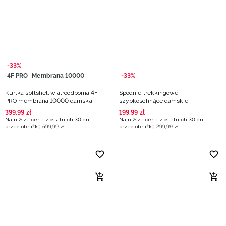
Niemiecki / EUR
Rumuński / RON
Słowacki / EUR
-33%
4F PRO
Membrana 10000
-33%
Ukraiński / UAH
Kurtka softshell wiatroodporna 4F
Spodnie trekkingowe
PRO membrana 10000 damska -
szybkoschnące damskie -
żółta
turkusowe
399
,
99
zł
199
,
99
zł
Najniższa cena z ostatnich 30 dni
Najniższa cena z ostatnich 30 dni
przed obniżką
599
,
99
zł
przed obniżką
299
,
99
zł