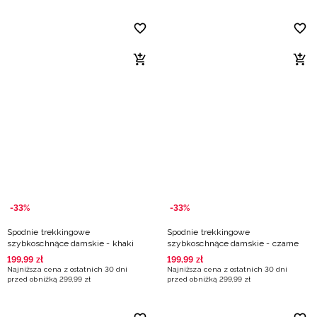
-33%
-33%
Spodnie trekkingowe
Spodnie trekkingowe
szybkoschnące damskie - khaki
szybkoschnące damskie - czarne
199
,
99
zł
199
,
99
zł
Najniższa cena z ostatnich 30 dni
Najniższa cena z ostatnich 30 dni
przed obniżką
299
,
99
zł
przed obniżką
299
,
99
zł