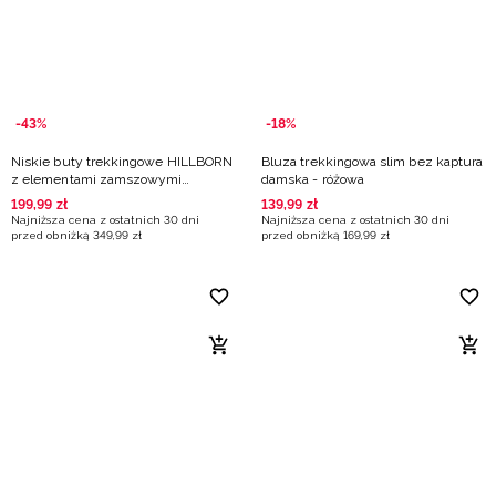
-43%
-18%
Niskie buty trekkingowe HILLBORN
Bluza trekkingowa slim bez kaptura
z elementami zamszowymi
damska - różowa
damskie - turkusowe
199
,
99
zł
139
,
99
zł
Najniższa cena z ostatnich 30 dni
Najniższa cena z ostatnich 30 dni
przed obniżką
349
,
99
zł
przed obniżką
169
,
99
zł