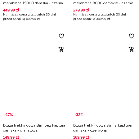
membrana 15000 damska - czarna
membrana 8000 damskie - czarne
449
,
99
zł
279
,
99
zł
Najniższa cena z ostatnich 30 dni
Najniższa cena z ostatnich 30 dni
przed obniżką
699
,
99
zł
przed obniżką
399
,
99
zł
-17%
-32%
Bluza trekkingowa slim bez kaptura
Bluza trekkingowa slim z kapturem
damska - granatowa
damska - czerwona
149
,
99
zł
169
,
99
zł