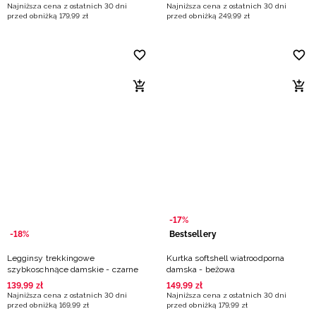
Najniższa cena z ostatnich 30 dni
Najniższa cena z ostatnich 30 dni
przed obniżką
179
,
99
zł
przed obniżką
249
,
99
zł
-17%
-18%
Bestsellery
Legginsy trekkingowe
Kurtka softshell wiatroodporna
szybkoschnące damskie - czarne
damska - beżowa
139
,
99
zł
149
,
99
zł
Najniższa cena z ostatnich 30 dni
Najniższa cena z ostatnich 30 dni
przed obniżką
169
,
99
zł
przed obniżką
179
,
99
zł