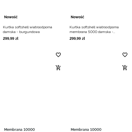
Nowość
Nowość
Kurtka softshell wiatroodporna
Kurtka softshell wiatroodporna
damska - burgundowa
membrana 5000 damska -
granatowa
299
,
99
zł
299
,
99
zł
Membrana 10000
Membrana 10000