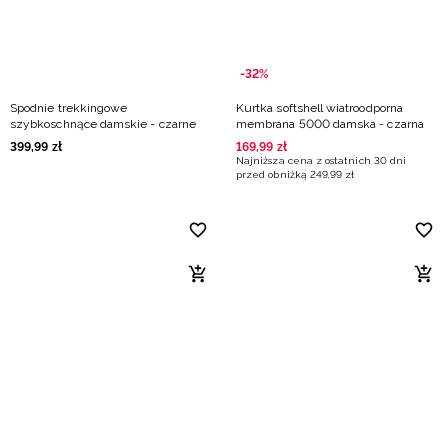
-32%
Spodnie trekkingowe
Kurtka softshell wiatroodporna
szybkoschnące damskie - czarne
membrana 5000 damska - czarna
399
,
99
zł
169
,
99
zł
Najniższa cena z ostatnich 30 dni
przed obniżką
249
,
99
zł