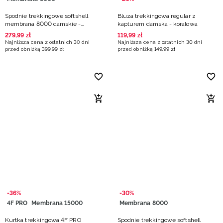
Spodnie trekkingowe softshell
Bluza trekkingowa regular z
membrana 8000 damskie -
kapturem damska - koralowa
granatowe
279
,
99
zł
119
,
99
zł
Najniższa cena z ostatnich 30 dni
Najniższa cena z ostatnich 30 dni
przed obniżką
399
,
99
zł
przed obniżką
149
,
99
zł
-36%
-30%
4F PRO
Membrana 15000
Membrana 8000
Kurtka trekkingowa 4F PRO
Spodnie trekkingowe softshell