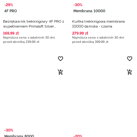
-29%
-30%
4F PRO
Membrana 10000
Bezrękawnik trekkingowy 4F PRO z
Kurtka trekkingowa membrana
wypełnieniem Primaloft Silver
10000 damska - czarna
damski - khaki
169
,
99
zł
279
,
99
zł
Najniższa cena z ostatnich 30 dni
Najniższa cena z ostatnich 30 dni
przed obniżką
239
,
99
zł
przed obniżką
399
,
99
zł
-30%
Membrana 8000
-20%