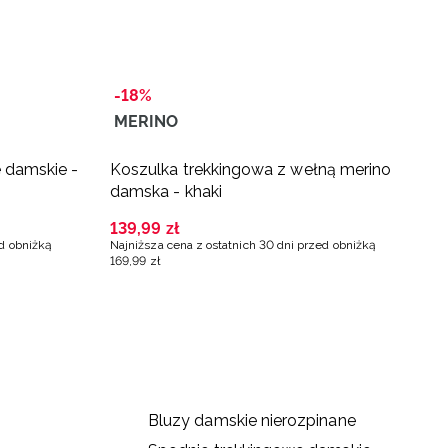
-18%
-
MERINO
e damskie -
Koszulka trekkingowa z wełną merino
K
damska - khaki
d
139
,
99
zł
1
ed obniżką
Najniższa cena z ostatnich 30 dni przed obniżką
Na
169
,
99
zł
16
Bluzy damskie nierozpinane