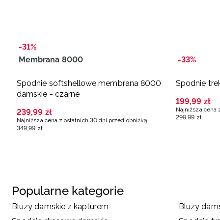
-31%
Membrana 8000
-33%
Spodnie softshellowe membrana 8000
Spodnie tre
damskie - czarne
199
,
99
zł
Najniższa cena 
239
,
99
zł
299
,
99
zł
Najniższa cena z ostatnich 30 dni przed obniżką
349
,
99
zł
Popularne kategorie
Bluzy damskie z kapturem
Bluzy dams