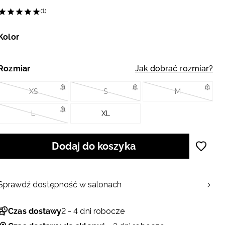
(1)
Kolor
Rozmiar
Jak dobrać rozmiar?
XS
S
M
L
XL
Dodaj do koszyka
Sprawdź dostępność w salonach
Czas dostawy
2 - 4 dni robocze