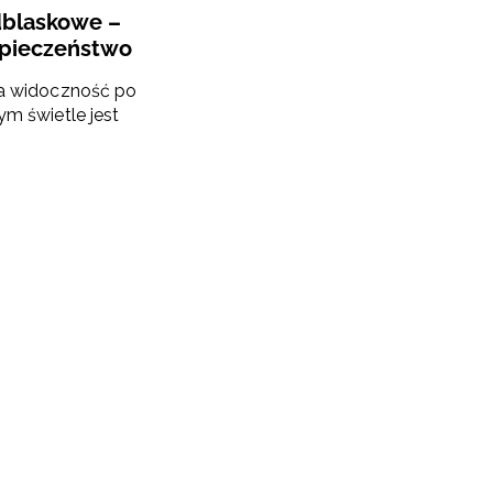
dblaskowe –
zpieczeństwo
ja widoczność po
ym świetle jest