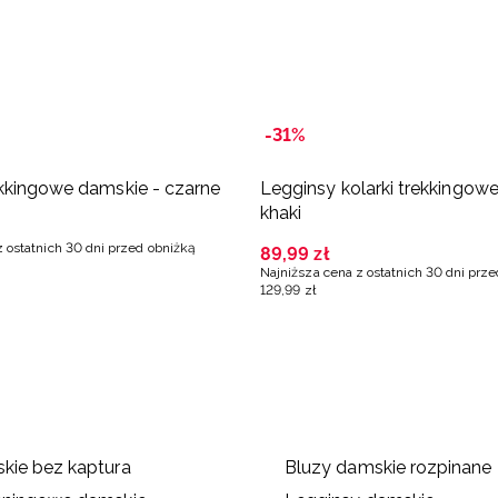
-31%
kkingowe damskie - czarne
Legginsy kolarki trekkingow
khaki
z ostatnich 30 dni przed obniżką
89
,
99
zł
Najniższa cena z ostatnich 30 dni prz
129
,
99
zł
kie bez kaptura
Bluzy damskie rozpinane