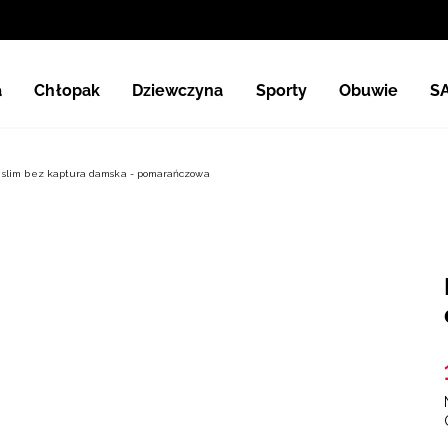
a
Chłopak
Dziewczyna
Sporty
Obuwie
S
 slim bez kaptura damska - pomarańczowa