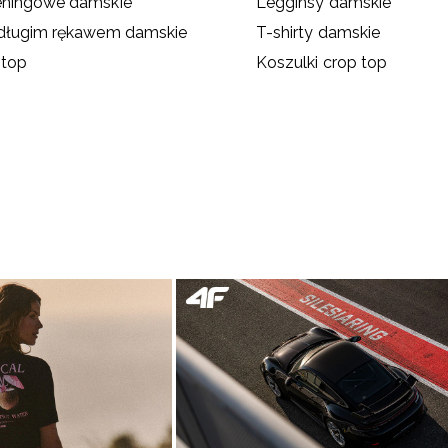
eningowe damskie
Legginsy damskie
 długim rękawem damskie
T-shirty damskie
 top
Koszulki crop top