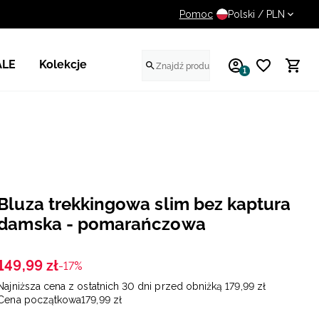
Pomoc
UWAGA NA FAŁSZYWE STR
Polski / PLN
ALE
Kolekcje
1
Bluza trekkingowa slim bez kaptura
damska - pomarańczowa
149
,
99
zł
-17%
Najniższa cena z ostatnich 30 dni przed obniżką
179
,
99
zł
Cena początkowa
179
,
99
zł