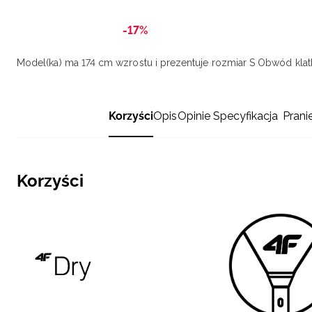
-17%
Model(ka) ma 174 cm wzrostu i prezentuje rozmiar S
Obwód klatk
Korzyści
Opis
Opinie
Specyfikacja
Prani
Korzyści