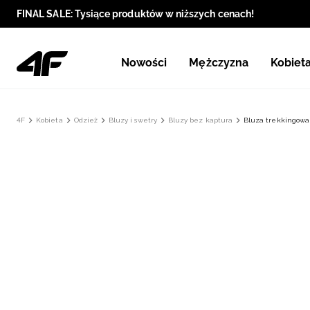
FINAL SALE: Tysiące produktów w niższych cenach!
Nowości
Mężczyzna
Kobiet
4F
Kobieta
Odzież
Bluzy i swetry
Bluzy bez kaptura
Bluza trekkingowa