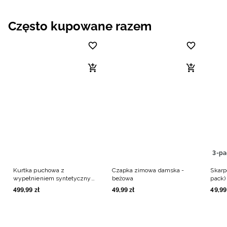
Często kupowane razem
3-pa
Kurtka puchowa z
Czapka zimowa damska -
Skarpe
wypełnieniem syntetycznym
beżowa
pack)
damska - czerwona
499
,
99
zł
49
,
99
zł
49
,
99