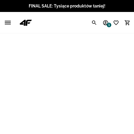
FINAL SALE: Tysiące produktów taniej!
Polski / PLN
1
Angielski / EUR
Angielski / USD
Angielski / GBP
Chorwacki / EUR
Czeski / CZK
Litewski / EUR
Łotewski / EUR