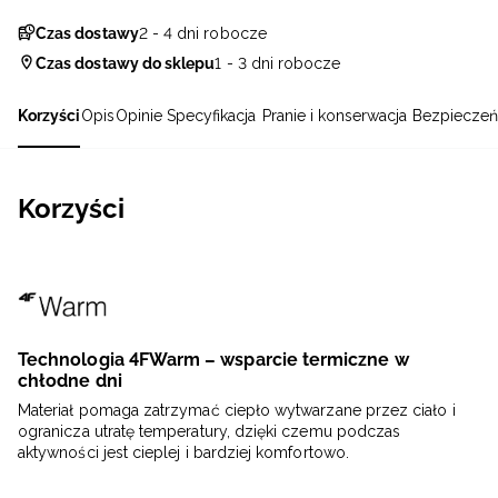
Czas dostawy
2 - 4 dni robocze
Czas dostawy do sklepu
1 - 3 dni robocze
Korzyści
Opis
Opinie
Specyfikacja
Pranie i konserwacja
Bezpieczeń
Korzyści
Technologia 4FWarm – wsparcie termiczne w
chłodne dni
Materiał pomaga zatrzymać ciepło wytwarzane przez ciało i
ogranicza utratę temperatury, dzięki czemu podczas
aktywności jest cieplej i bardziej komfortowo.