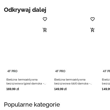
Odkrywaj dalej
4F PRO
4F PRO
4F P
Bielizna termoaktywna
Bielizna termoaktywna
Bieli
bezszwowa (góra) damska -
bezszwowa (dół) damska -
bezsz
czarna
czarna
czarn
169
,
99
zł
149
,
99
zł
149
,
9
Popularne kategorie