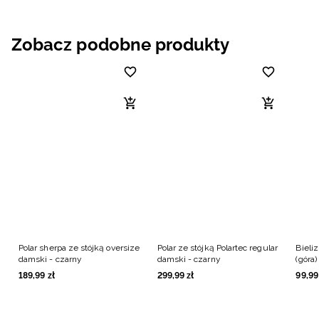
Zobacz podobne produkty
Polar sherpa ze stójką oversize
Polar ze stójką Polartec regular
Bieli
damski - czarny
damski - czarny
(góra
189
,
99
zł
299
,
99
zł
99
,
99