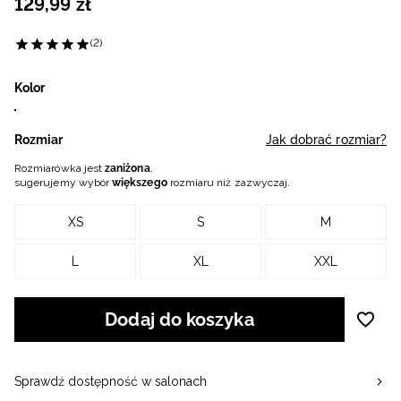
129
,
99
zł
(2)
Kolor
Rozmiar
Jak dobrać rozmiar?
Rozmiarówka jest
zaniżona
,
sugerujemy wybór
większego
rozmiaru niż zazwyczaj.
XS
S
M
L
XL
XXL
Dodaj do koszyka
Sprawdź dostępność w salonach