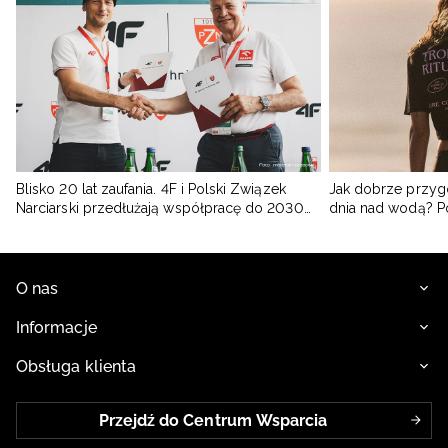
Blisko 20 lat zaufania. 4F i Polski Związek
Jak dobrze przyg
Narciarski przedłużają współpracę do 2030
dnia nad wodą? 
roku
O nas
Informacje
Obsługa klienta
Przejdź do Centrum Wsparcia