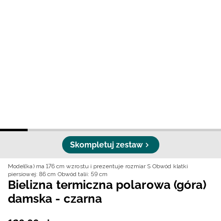
Niemiecki / EUR
Rumuński / RON
Słowacki / EUR
Ukraiński / UAH
Skompletuj zestaw
Model(ka) ma 176 cm wzrostu i prezentuje rozmiar S
Obwód klatki
piersiowej: 86 cm
Obwód talii: 59 cm
Bielizna termiczna polarowa (góra)
damska - czarna