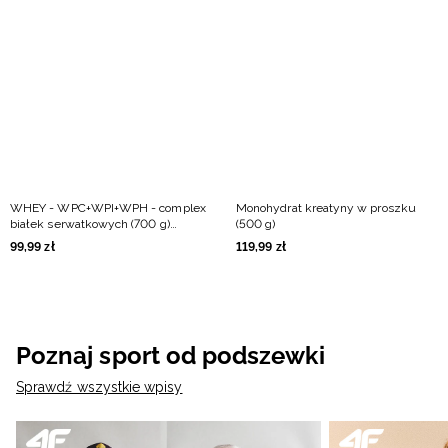
WHEY - WPC+WPI+WPH - complex
Monohydrat kreatyny w proszku
białek serwatkowych (700 g)
(500 g)
jogurtowo-wiśniowy
99
,
99
zł
119
,
99
zł
Poznaj sport od podszewki
Sprawdź wszystkie wpisy