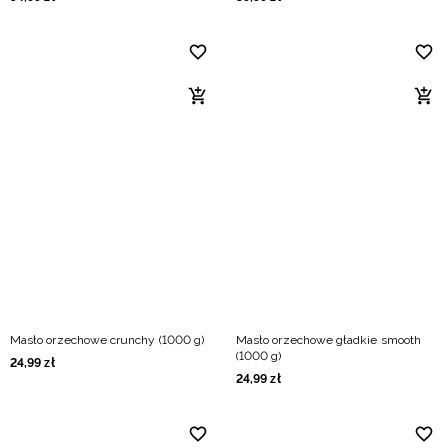
Masło orzechowe crunchy (1000 g)
Masło orzechowe gładkie smooth
(1000 g)
24
,
99
zł
24
,
99
zł