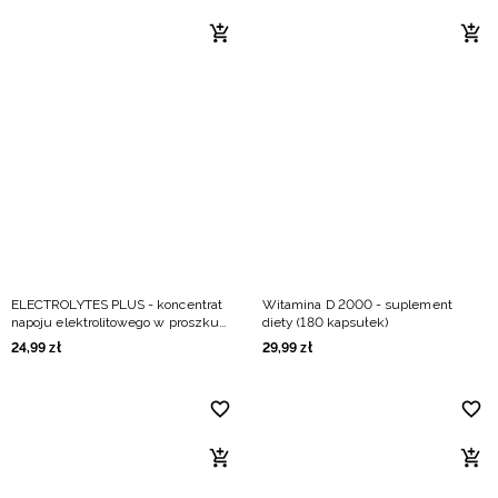
ELECTROLYTES PLUS - koncentrat
Witamina D 2000 - suplement
napoju elektrolitowego w proszku
diety (180 kapsułek)
(10x14g) woda kokosowa
24
,
99
zł
29
,
99
zł