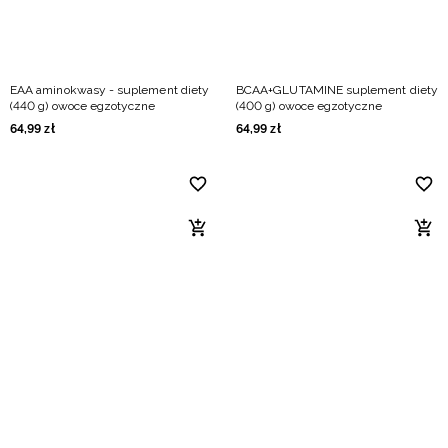
EAA aminokwasy - suplement diety
BCAA+GLUTAMINE suplement diety
(440 g) owoce egzotyczne
(400 g) owoce egzotyczne
64
,
99
zł
64
,
99
zł