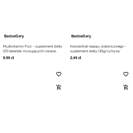
Niemiecki / EUR
Rumuński / RON
Słowacki / EUR
Bestsellery
Bestsellery
Multivitamin Fizz - suplement diety
Koncentrat napoju izotonicznego -
Ukraiński / UAH
(20 tabetek musujących) owoce
suplement diety (35g) cytryna
egzotyczne
9
,
99
zł
2
,
49
zł