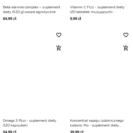
Beta-alanine complex – suplement
Vitamin C Fizz - suplement diety
diety (520 g) owoce egzotyczne
(20 tabletek musujących)
cytrynowo-pomarańczowy
64
,
99
zł
9
,
99
zł
Omega 3 Plus - suplement diety
Koncentrat napoju izotonicznego
(120 kapsułek)
Isotonic Pro - suplement diety
(700g) owoce tropikalne
54
,
99
zł
39
,
99
zł