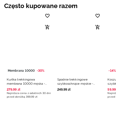
Często kupowane razem
Membrana 10000
-30%
-14%
Kurtka trekkingowa
Spodnie trekkingowe
Koszu
membrana 10000 męska -
szybkoschnące męskie -
szybk
szara
czarne
grana
279
,
99
zł
249
,
99
zł
59
,
99
Najniższa cena z ostatnich 30 dni
Najniż
przed obniżką
399
,
99
zł
przed 