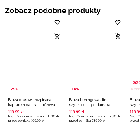
Zobacz podobne produkty
-29%
-29%
-14%
Bluza dresowa rozpinana z
Bluza treningowa slim
Bluza
kapturem damska - różowa
szybkoschnąca damska -
szybk
różowa
różow
119
,
99
zł
119
,
99
zł
119
,
9
Najniższa cena z ostatnich 30 dni
Najniższa cena z ostatnich 30 dni
Najniż
przed obniżką
169
,
99
zł
przed obniżką
139
,
99
zł
przed 