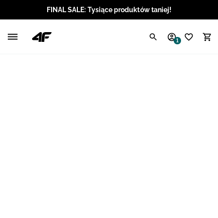
FINAL SALE: Tysiące produktów taniej!
Polski / PLN
1
Angielski / EUR
Angielski / USD
Angielski / GBP
Chorwacki / EUR
Czeski / CZK
Litewski / EUR
Łotewski / EUR