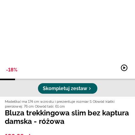
Niemiecki / EUR
Rumuński / RON
Słowacki / EUR
Ukraiński / UAH
-18%
Skompletuj zestaw
Model(ka) ma 174 cm wzrostu i prezentuje rozmiar S
Obwód klatki
piersiowej: 76 cm
Obwód talii: 61 cm
Bluza trekkingowa slim bez kaptura
damska - różowa