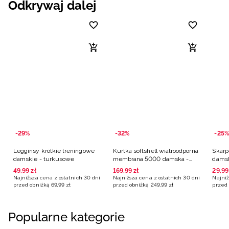
Odkrywaj dalej
-29%
-32%
-25%
Legginsy krótkie treningowe
Kurtka softshell wiatroodporna
Skarp
damskie - turkusowe
membrana 5000 damska -
damsk
czarna
49
,
99
zł
169
,
99
zł
29
,
99
Najniższa cena z ostatnich 30 dni
Najniższa cena z ostatnich 30 dni
Najniż
przed obniżką
69
,
99
zł
przed obniżką
249
,
99
zł
przed 
Popularne kategorie