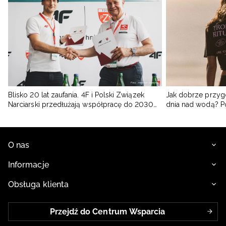
Blisko 20 lat zaufania. 4F i Polski Związek
Jak dobrze przyg
Narciarski przedłużają współpracę do 2030
dnia nad wodą? 
roku
O nas
Informacje
Obsługa klienta
Przejdź do Centrum Wsparcia