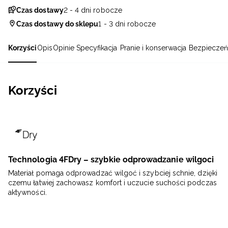
Czas dostawy
2 - 4 dni robocze
Czas dostawy do sklepu
1 - 3 dni robocze
Korzyści
Opis
Opinie
Specyfikacja
Pranie i konserwacja
Bezpieczeń
Korzyści
Technologia 4FDry – szybkie odprowadzanie wilgoci
Materiał pomaga odprowadzać wilgoć i szybciej schnie, dzięki
czemu łatwiej zachowasz komfort i uczucie suchości podczas
aktywności.