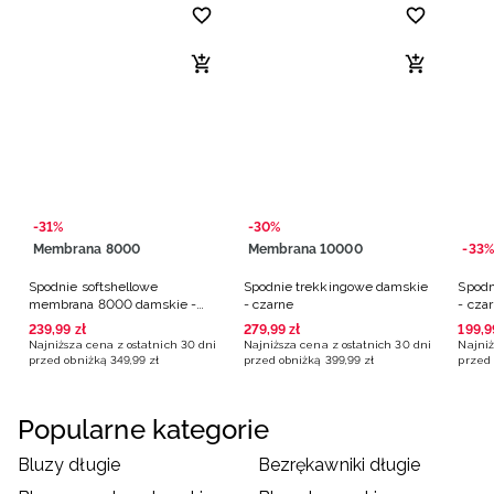
-31%
-30%
Membrana 8000
Membrana 10000
-33%
Spodnie softshellowe
Spodnie trekkingowe damskie
Spodn
membrana 8000 damskie -
- czarne
- cza
czarne
239
,
99
zł
279
,
99
zł
199
,
9
Najniższa cena z ostatnich 30 dni
Najniższa cena z ostatnich 30 dni
Najniż
przed obniżką
349
,
99
zł
przed obniżką
399
,
99
zł
przed 
Popularne kategorie
Bluzy długie
Bezrękawniki długie