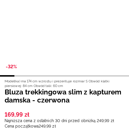
Niemiecki / EUR
Rumuński / RON
Słowacki / EUR
Ukraiński / UAH
-32%
Model(ka) ma 174 cm wzrostu i prezentuje rozmiar S
Obwód klatki
piersiowej: 84 cm
Obwód talii: 60 cm
Bluza trekkingowa slim z kapturem
damska - czerwona
169
,
99
zł
Najniższa cena z ostatnich 30 dni przed obniżką
249
,
99
zł
Cena początkowa
249
,
99
zł