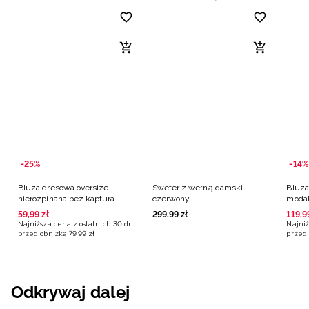
-25%
-14%
Bluza dresowa oversize
Sweter z wełną damski -
Bluza
nierozpinana bez kaptura
czerwony
moda
damska - czerwona
burg
59
,
99
zł
299
,
99
zł
119
,
9
Najniższa cena z ostatnich 30 dni
Najniż
przed obniżką
79
,
99
zł
przed 
Odkrywaj dalej