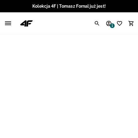
Kolekcja 4F | Tomasz Fornal już jest!
Polski / PLN
1
Angielski / EUR
Angielski / USD
Angielski / GBP
Chorwacki / EUR
Czeski / CZK
Litewski / EUR
Łotewski / EUR