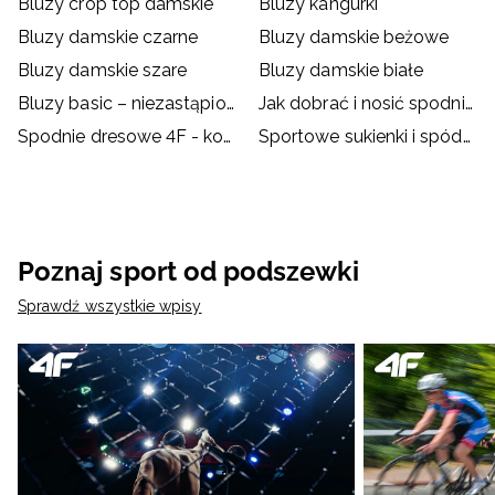
Bluzy crop top damskie
Bluzy kangurki
Bluzy damskie czarne
Bluzy damskie beżowe
Bluzy damskie szare
Bluzy damskie białe
Bluzy basic – niezastąpione na chłodne wieczory!
Jak dobrać i nosić spodnie dresowe?
Spodnie dresowe 4F - kompendium
Sportowe sukienki i spódnice – jak je nosić?
Poznaj sport od podszewki
Sprawdź wszystkie wpisy