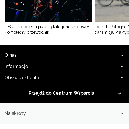
UFC – co to jest i jakie są kategorie wagowe?
Tour de Pologne 2
Kompletny przewodnik
transmisja. Prakt
O nas
Informacje
Obsługa klienta
Przejdź do Centrum Wsparcia
Na skróty