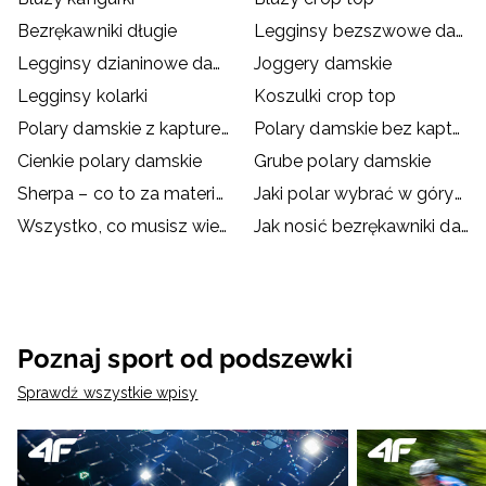
Bezrękawniki długie
Legginsy bezszwowe damskie
Legginsy dzianinowe damskie
Joggery damskie
Legginsy kolarki
Koszulki crop top
Polary damskie z kapturem
Polary damskie bez kaptura
Cienkie polary damskie
Grube polary damskie
Sherpa – co to za materiał? Zalety polaru sherpa
Jaki polar wybrać w góry? Jaki polar na trekking?
Wszystko, co musisz wiedzieć o polarze
Jak nosić bezrękawniki damskie?
Poznaj sport od podszewki
Sprawdź wszystkie wpisy