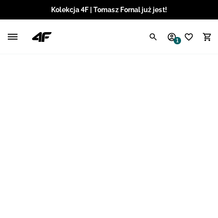
Kolekcja 4F | Tomasz Fornal już jest!
Polski / PLN
1
Angielski / EUR
Angielski / USD
Angielski / GBP
Chorwacki / EUR
Czeski / CZK
Litewski / EUR
Łotewski / EUR