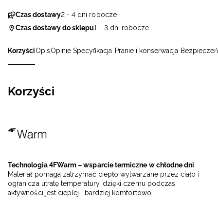
Czas dostawy
2 - 4 dni robocze
Czas dostawy do sklepu
1 - 3 dni robocze
Korzyści
Opis
Opinie
Specyfikacja
Pranie i konserwacja
Bezpieczeń
Korzyści
Technologia 4FWarm – wsparcie termiczne w chłodne dni
Materiał pomaga zatrzymać ciepło wytwarzane przez ciało i
ogranicza utratę temperatury, dzięki czemu podczas
aktywności jest cieplej i bardziej komfortowo.