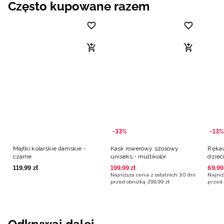
Często kupowane razem
-33%
-13%
Majtki kolarskie damskie -
Kask rowerowy szosowy
Rękaw
czarne
uniseks - multikolor
dziec
119
,
99
zł
199
,
99
zł
69
,
99
Najniższa cena z ostatnich 30 dni
Najniż
przed obniżką
299
,
99
zł
przed 