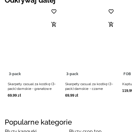
Odkrywaj dalej
3-pack
3-pack
FOB
Skarpety casual za kostkę (3-
Skarpety casual za kostkę (3-
Kaptu
pack) damskie - granatowe
pack) damskie - czarne
119
,
9
69
,
99
zł
69
,
99
zł
Popularne kategorie
Bluzy kangurki
Bluzy crop top