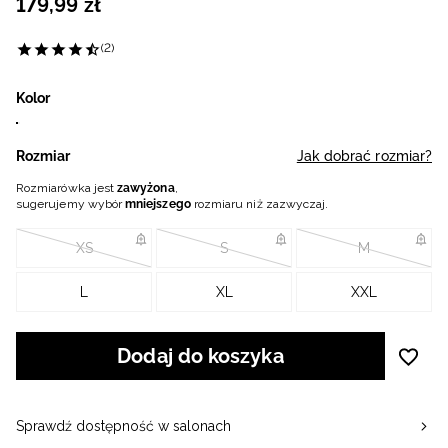
179
,
99
zł
(2)
Kolor
Rozmiar
Jak dobrać rozmiar?
Rozmiarówka jest
zawyżona
,
sugerujemy wybór
mniejszego
rozmiaru niż zazwyczaj.
XS
S
M
L
XL
XXL
Dodaj do koszyka
Sprawdź dostępność w salonach