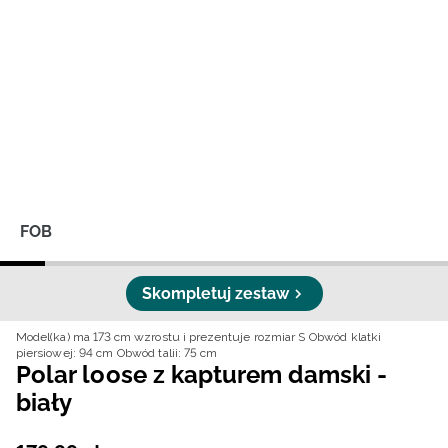
Niemiecki / EUR
Rumuński / RON
Słowacki / EUR
Ukraiński / UAH
FOB
Skompletuj zestaw
Model(ka) ma 173 cm wzrostu i prezentuje rozmiar S
Obwód klatki
piersiowej: 94 cm
Obwód talii: 75 cm
Polar loose z kapturem damski -
biały