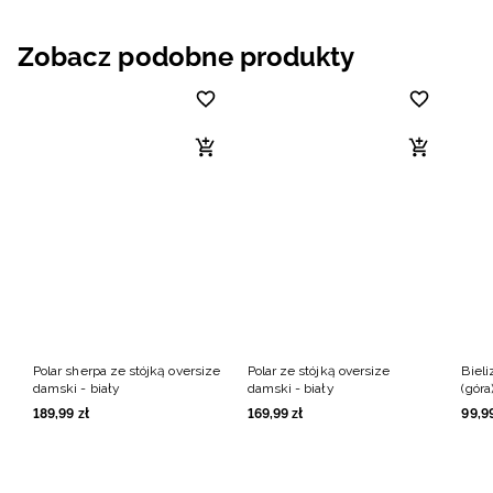
Zobacz podobne produkty
Polar sherpa ze stójką oversize
Polar ze stójką oversize
Biel
damski - biały
damski - biały
(góra
189
,
99
zł
169
,
99
zł
99
,
9