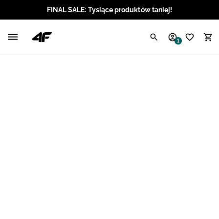
FINAL SALE: Tysiące produktów taniej!
Polski / PLN
1
Angielski / EUR
Angielski / USD
Angielski / GBP
Chorwacki / EUR
Czeski / CZK
Litewski / EUR
Łotewski / EUR