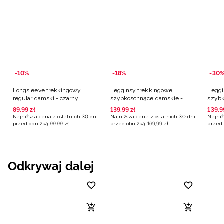
-10%
-18%
-30
Longsleeve trekkingowy
Legginsy trekkingowe
Leggi
regular damski - czarny
szybkoschnące damskie -
szybk
czarne
czarn
89
,
99
zł
139
,
99
zł
139
,
9
Najniższa cena z ostatnich 30 dni
Najniższa cena z ostatnich 30 dni
Najniż
przed obniżką
99
,
99
zł
przed obniżką
169
,
99
zł
przed 
Odkrywaj dalej