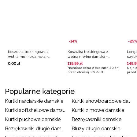
-14%
-25%
Koszulka trekkingowa z
Koszulka trekkingowa z
Longs
wełną merino damska -
wełną merino damska -
szybk
czarna
różowa
merin
0
,
00
zł
119
,
99
zł
149
,
9
Najniższa cena z ostatnich 30 dni
Najniż
przed obniżką
139
,
99
zł
przed 
Popularne kategorie
Kurtki narciarskie damskie
Kurtki snowboardowe damskie
Kurtki softshellowe damskie
Kurtki zimowe damskie
Kurtki puchowe damskie
Bezrękawniki damskie
Bezrękawniki długie damskie
Bluzy długie damskie