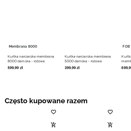
Membrana 8000
FOB
Kurtka narciarska membrana
Kurtka narciarska membrana
Kurtk
8000 damska - różowa
5000 damska - różowa
memb
różow
599
,
99
zł
399
,
99
zł
699
,
9
Często kupowane razem