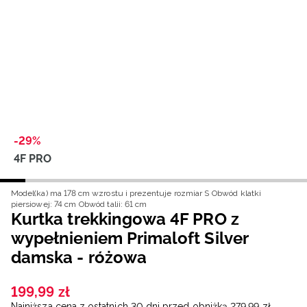
Niemiecki / EUR
Rumuński / RON
Słowacki / EUR
Ukraiński / UAH
-29%
4F PRO
Model(ka) ma 178 cm wzrostu i prezentuje rozmiar S
Obwód klatki
piersiowej: 74 cm
Obwód talii: 61 cm
Kurtka trekkingowa 4F PRO z
wypełnieniem Primaloft Silver
damska - różowa
199
,
99
zł
Najniższa cena z ostatnich 30 dni przed obniżką
279
,
99
zł