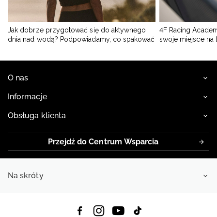
Jak dobrze przygotować się do aktywnego
4F Racing Academ
dnia nad wodą? Podpowiadamy, co spakować
swoje miejsce na 
O nas
Informacje
Obsługa klienta
Przejdź do Centrum Wsparcia
Na skróty