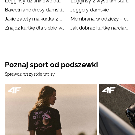
Legginsy dzianinowe damskie
Legginsy z wysokim stanem
Bawełniane dresy damskie
Joggery damskie
Jakie zalety ma kurtka z membraną?
Membrana w odzieży – co to jest i jak działa?
Znajdź kurtkę dla siebie w dobrej cenie!
Jak dobrać kurtkę narciarską/snowboardową?
Poznaj sport od podszewki
Sprawdź wszystkie wpisy