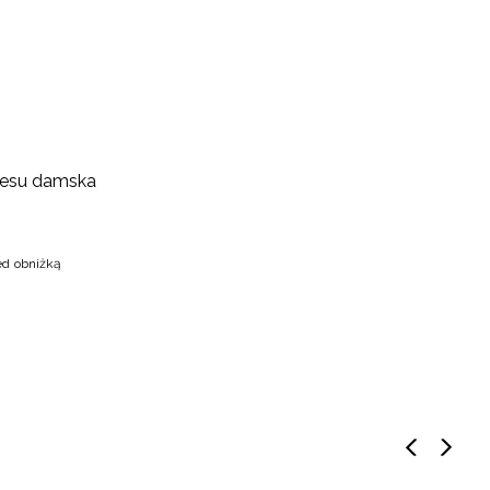
atesu damska
ed obniżką