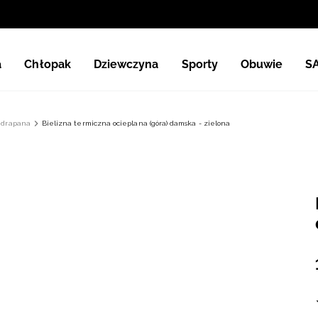
a
Chłopak
Dziewczyna
Sporty
Obuwie
S
i drapana
Bielizna termiczna ocieplana (góra) damska - zielona