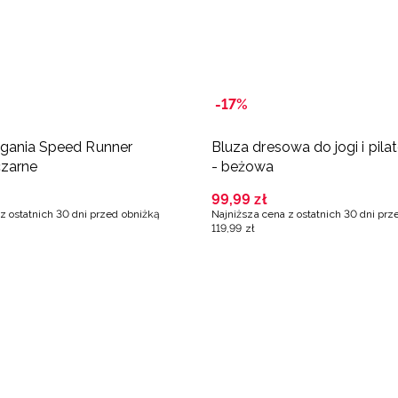
-17%
egania Speed Runner
Bluza dresowa do jogi i pil
czarne
- beżowa
99
,
99
zł
z ostatnich 30 dni przed obniżką
Najniższa cena z ostatnich 30 dni prz
119
,
99
zł