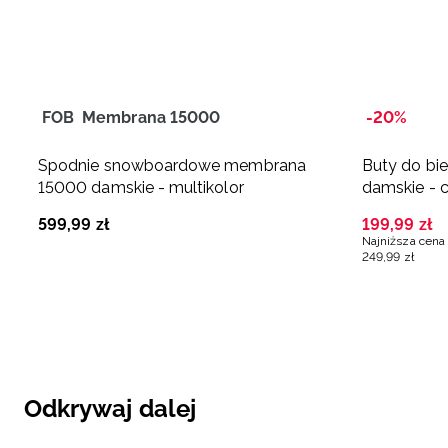
FOB
Membrana 15000
-20%
Spodnie snowboardowe membrana
Buty do bi
15000 damskie - multikolor
damskie - 
599
,
99
zł
199
,
99
zł
Najniższa cena 
249
,
99
zł
Odkrywaj dalej