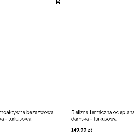
ermoaktywna bezszwowa
Bielizna termiczna ocieplana
ka - turkusowa
damska - turkusowa
149
,
99
zł