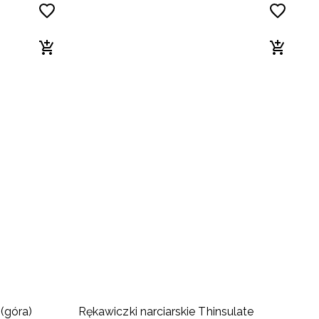
(góra)
Rękawiczki narciarskie Thinsulate
B