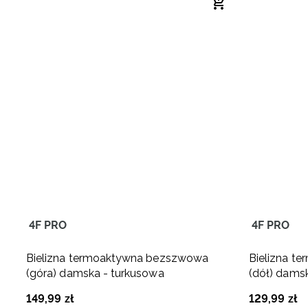
4F PRO
4F PRO
Bielizna termoaktywna bezszwowa
Bielizna t
(góra) damska - turkusowa
(dół) dams
149
,
99
zł
129
,
99
zł