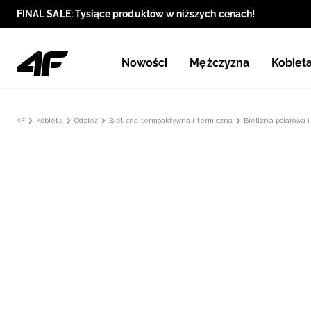
FINAL SALE: Tysiące produktów w niższych cenach!
Nowości
Mężczyzna
Kobiet
4F
Kobieta
Odzież
Bielizna termoaktywna i termiczna
Bielizna polarowa 