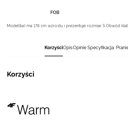
FOB
Model(ka) ma 178 cm wzrostu i prezentuje rozmiar S
Obwód klatk
Korzyści
Opis
Opinie
Specyfikacja
Prani
Korzyści