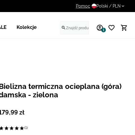
Pomoc
UWAGA NA FAŁSZYWE STR
Polski / PLN
ALE
Kolekcje
1
Bielizna termiczna ocieplana (góra)
damska - zielona
179
,
99
zł
(1)