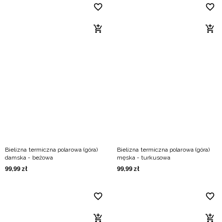
Bielizna termiczna polarowa (góra)
Bielizna termiczna polarowa (góra)
damska - beżowa
męska - turkusowa
99
,
99
zł
99
,
99
zł