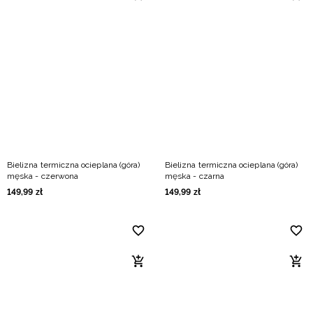
Bielizna termiczna ocieplana (góra)
Bielizna termiczna ocieplana (góra)
męska - czerwona
męska - czarna
149
,
99
zł
149
,
99
zł