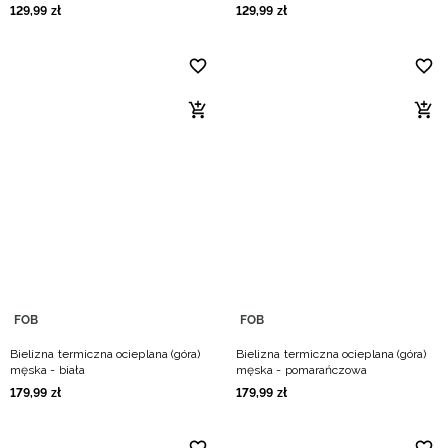
129
,
99
zł
129
,
99
zł
FOB
FOB
Bielizna termiczna ocieplana (góra)
Bielizna termiczna ocieplana (góra)
męska - biała
męska - pomarańczowa
179
,
99
zł
179
,
99
zł