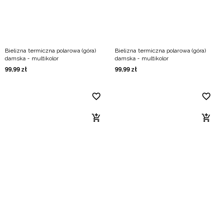
Bielizna termiczna polarowa (góra)
Bielizna termiczna polarowa (góra)
damska - multikolor
damska - multikolor
99
,
99
zł
99
,
99
zł