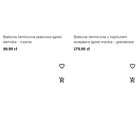
Bielizna termiczna polarowa (góra)
Bielizna termiczna z kapturem
damska - czarna
ocieplana (góra) męska - granatowa
99
,
99
zł
179
,
99
zł