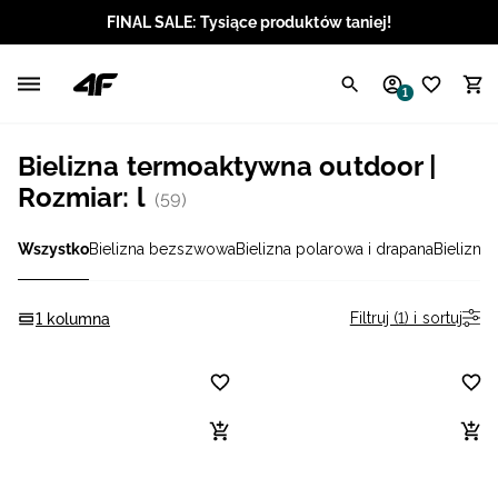
FINAL SALE: Tysiące produktów taniej!
Polski / PLN
1
Angielski / EUR
Bielizna termoaktywna outdoor |
Angielski / USD
Rozmiar: l
(59)
Angielski / GBP
Wszystko
Bielizna bezszwowa
Bielizna polarowa i drapana
Bielizna
Chorwacki / EUR
Filtruj (1) i sortuj
1 kolumna
Czeski / CZK
Litewski / EUR
Łotewski / EUR