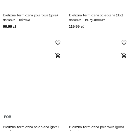
Bielizna termiczna polarowa (góra)
Bielizna termiczna ocieplana (dół)
damska - różowa
damska - burgundowa
99
,
99
zł
119
,
99
zł
FOB
Bielizna termiczna ocieplana (góra)
Bielizna termiczna polarowa (góra)