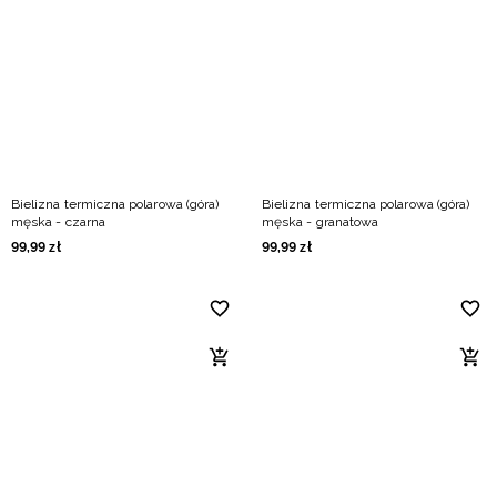
Niemiecki / EUR
Rumuński / RON
Słowacki / EUR
Ukraiński / UAH
Bielizna termiczna polarowa (góra)
Bielizna termiczna polarowa (góra)
męska - czarna
męska - granatowa
99
,
99
zł
99
,
99
zł