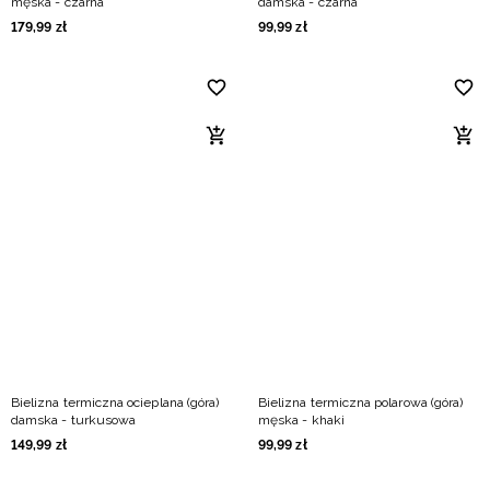
męska - czarna
damska - czarna
179
,
99
zł
99
,
99
zł
Bielizna termiczna ocieplana (góra)
Bielizna termiczna polarowa (góra)
damska - turkusowa
męska - khaki
149
,
99
zł
99
,
99
zł