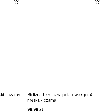
ki - czarny
Bielizna termiczna polarowa (góra)
P
męska - czarna
c
99
,
99
zł
2