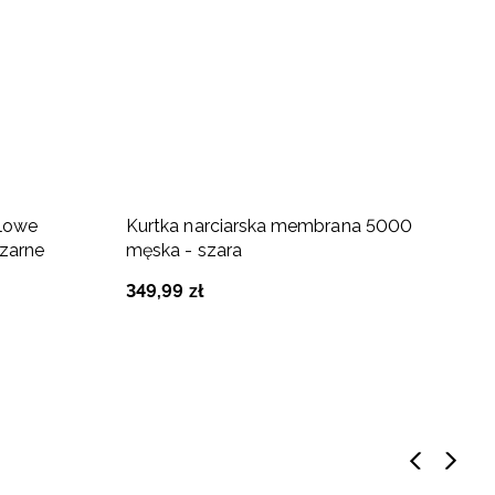
llowe
Kurtka narciarska membrana 5000
B
zarne
męska - szara
(
349
,
99
zł
1