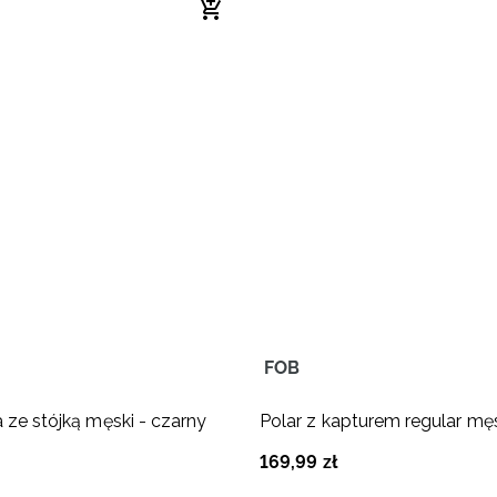
FOB
 ze stójką męski - czarny
Polar z kapturem regular męs
169
,
99
zł