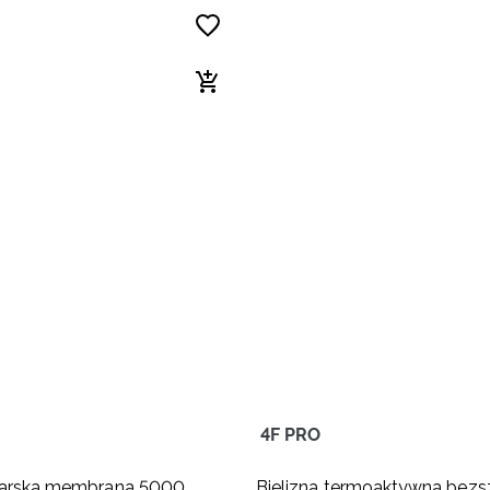
4F PRO
ciarska membrana 5000
Bielizna termoaktywna bez