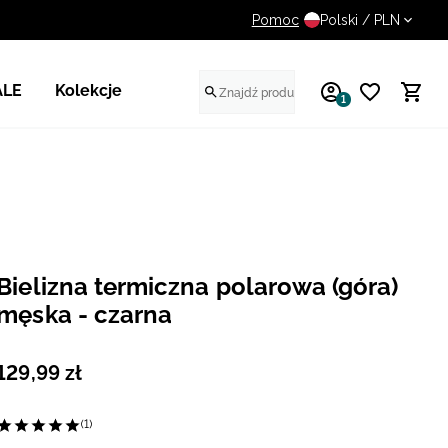
Pomoc
14 dni na darmowy zwrot
Polski / PLN
ALE
Kolekcje
1
Bielizna termiczna polarowa (góra)
męska - czarna
129
,
99
zł
(1)