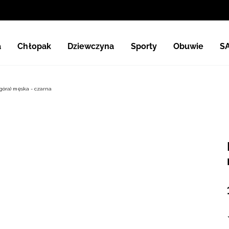
a
Chłopak
Dziewczyna
Sporty
Obuwie
S
góra) męska - czarna