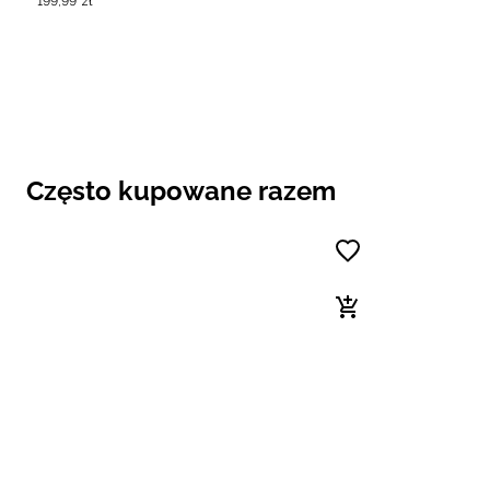
199
,
99
zł
Często kupowane razem