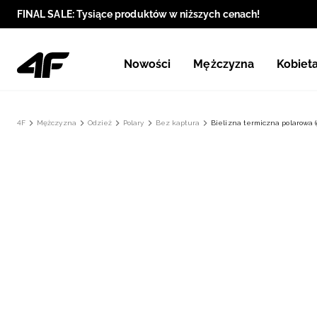
FINAL SALE: Tysiące produktów w niższych cenach!
Nowości
Mężczyzna
Kobiet
4F
Mężczyzna
Odzież
Polary
Bez kaptura
Bielizna termiczna polarowa (