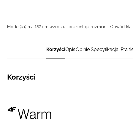
Model(ka) ma 187 cm wzrostu i prezentuje rozmiar L
Obwód klatk
Korzyści
Opis
Opinie
Specyfikacja
Prani
Korzyści