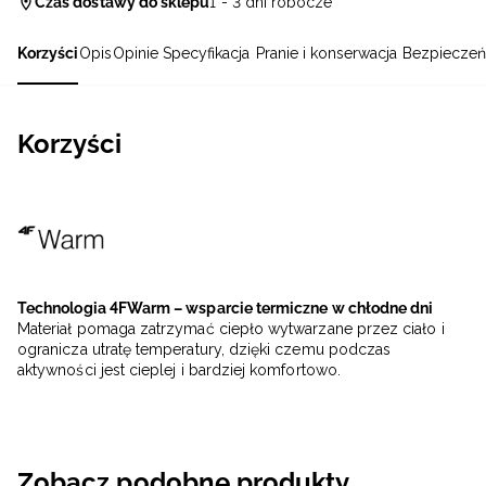
Czas dostawy do sklepu
1 - 3 dni robocze
Korzyści
Opis
Opinie
Specyfikacja
Pranie i konserwacja
Bezpieczeń
Korzyści
Technologia 4FWarm – wsparcie termiczne w chłodne dni
Materiał pomaga zatrzymać ciepło wytwarzane przez ciało i
ogranicza utratę temperatury, dzięki czemu podczas
aktywności jest cieplej i bardziej komfortowo.
Zobacz podobne produkty