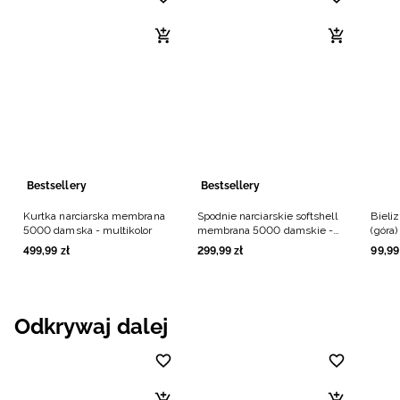
Bestsellery
Bestsellery
Kurtka narciarska membrana
Spodnie narciarskie softshell
Bieli
5000 damska - multikolor
membrana 5000 damskie -
(góra
czarne
499
,
99
zł
299
,
99
zł
99
,
99
Odkrywaj dalej