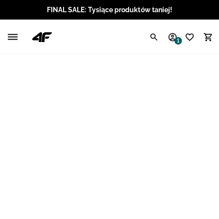
FINAL SALE: Tysiące produktów taniej!
Polski / PLN
1
Angielski / EUR
Angielski / USD
Angielski / GBP
Chorwacki / EUR
Czeski / CZK
Litewski / EUR
Łotewski / EUR