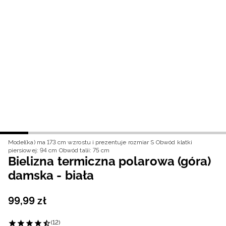
Niemiecki / EUR
Rumuński / RON
Słowacki / EUR
Ukraiński / UAH
Model(ka) ma 173 cm wzrostu i prezentuje rozmiar S
Obwód klatki
piersiowej: 94 cm
Obwód talii: 75 cm
Bielizna termiczna polarowa (góra)
damska - biała
99
,
99
zł
(12)