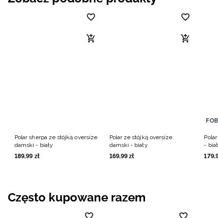
FOB
Polar sherpa ze stójką oversize
Polar ze stójką oversize
Pola
damski - biały
damski - biały
- bia
189
,
99
zł
169
,
99
zł
179
,
Często kupowane razem