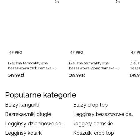
4F PRO
4F PRO
4F P
Bielizna termoaktywna
Bielizna termoaktywna
Bieli
bezszwowa (dół) damska -
bezszwowa (góra) damska -
bezsz
biała
biała
krem
149
,
99
zł
169
,
99
zł
149
,
9
Popularne kategorie
Bluzy kangurki
Bluzy crop top
Bezrękawniki długie
Legginsy bezszwowe damskie
Legginsy dzianinowe damskie
Joggery damskie
Legginsy kolarki
Koszulki crop top