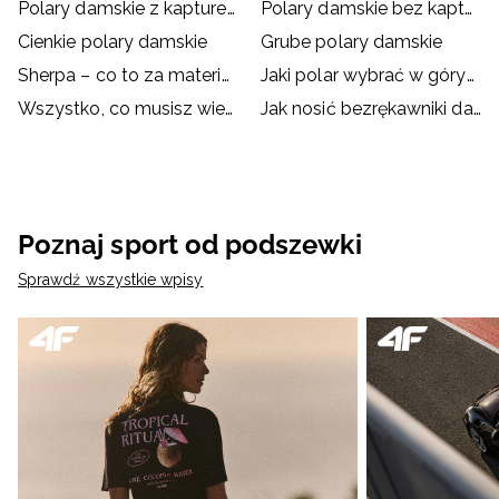
Polary damskie z kapturem
Polary damskie bez kaptura
Cienkie polary damskie
Grube polary damskie
Sherpa – co to za materiał? Zalety polaru sherpa
Jaki polar wybrać w góry? Jaki polar na trekking?
Wszystko, co musisz wiedzieć o polarze
Jak nosić bezrękawniki damskie?
Poznaj sport od podszewki
Sprawdź wszystkie wpisy