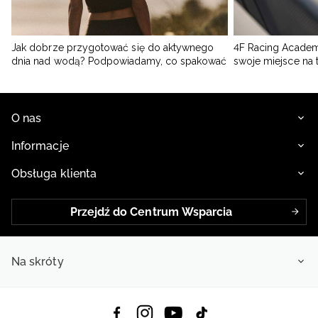
Jak dobrze przygotować się do aktywnego
4F Racing Academ
dnia nad wodą? Podpowiadamy, co spakować
swoje miejsce na 
O nas
Informacje
Obsługa klienta
Przejdź do Centrum Wsparcia
Na skróty