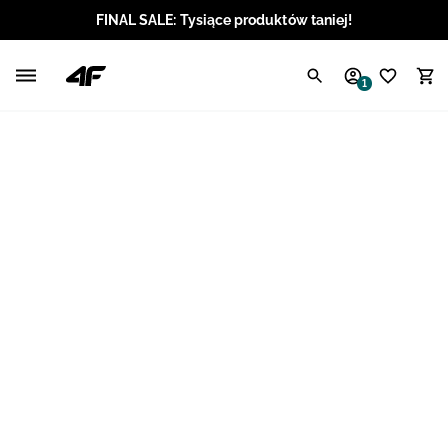
FINAL SALE: Tysiące produktów taniej!
Polski / PLN
1
Angielski / EUR
Angielski / USD
Angielski / GBP
Chorwacki / EUR
Czeski / CZK
Litewski / EUR
Łotewski / EUR