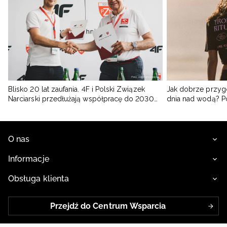
Blisko 20 lat zaufania. 4F i Polski Związek
Jak dobrze przyg
Narciarski przedłużają współpracę do 2030
dnia nad wodą? 
roku
O nas
Informacje
Obsługa klienta
Przejdź do Centrum Wsparcia