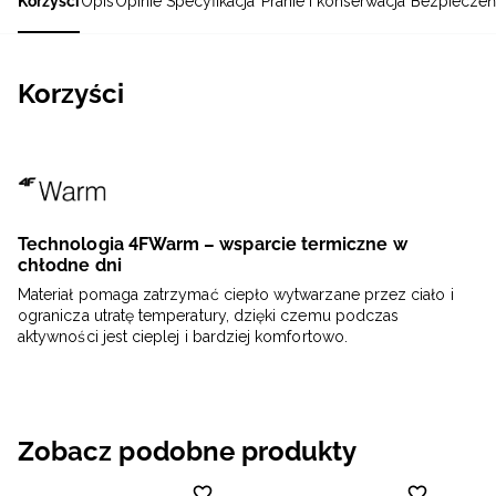
Korzyści
Opis
Opinie
Specyfikacja
Pranie i konserwacja
Bezpieczeń
Korzyści
Technologia 4FWarm – wsparcie termiczne w
chłodne dni
Materiał pomaga zatrzymać ciepło wytwarzane przez ciało i
ogranicza utratę temperatury, dzięki czemu podczas
aktywności jest cieplej i bardziej komfortowo.
Zobacz podobne produkty