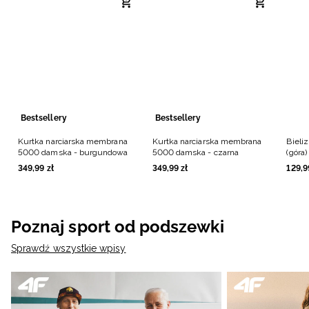
Bestsellery
Bestsellery
Kurtka narciarska membrana
Kurtka narciarska membrana
Bieli
5000 damska - burgundowa
5000 damska - czarna
(góra
349
,
99
zł
349
,
99
zł
129
,
9
Poznaj sport od podszewki
Sprawdź wszystkie wpisy