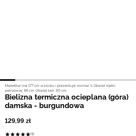
Niemiecki / EUR
Rumuński / RON
Słowacki / EUR
Ukraiński / UAH
Model(ka) ma 177 cm wzrostu i prezentuje rozmiar S
Obwód klatki
piersiowej: 86 cm
Obwód talii: 60 cm
Bielizna termiczna ocieplana (góra)
damska - burgundowa
129
,
99
zł
(1)