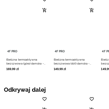
4F PRO
4F PRO
4F P
Bielizna termoaktywna
Bielizna termoaktywna
Bieli
bezszwowa (góra) damska -
bezszwowa (dół) damska -
bezsz
czerwona
czerwona
burg
169
,
99
zł
149
,
99
zł
149
,
9
Odkrywaj dalej