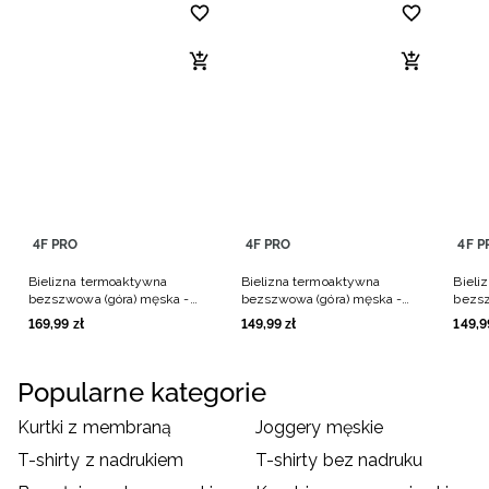
4F PRO
4F PRO
4F P
Bielizna termoaktywna
Bielizna termoaktywna
Bieli
bezszwowa (góra) męska -
bezszwowa (góra) męska -
bezsz
czarna
granatowa
czarn
169
,
99
zł
149
,
99
zł
149
,
9
Popularne kategorie
Kurtki z membraną
Joggery męskie
T-shirty z nadrukiem
T-shirty bez nadruku