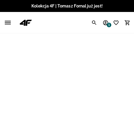
Kolekcja 4F | Tomasz Fornal już jest!
Polski / PLN
1
Angielski / EUR
Angielski / USD
Angielski / GBP
Chorwacki / EUR
Czeski / CZK
Litewski / EUR
Łotewski / EUR