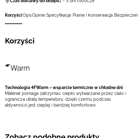
Czas dostawy do sklepu
1 - 3 dni robocze
Korzyści
Opis
Opinie
Specyfikacja
Pranie i konserwacja
Bezpieczeń
Korzyści
Technologia 4FWarm – wsparcie termiczne w chłodne dni
Materiał pomaga zatrzymać ciepło wytwarzane przez ciało i
ogranicza utratę temperatury, dzięki czemu podczas
aktywności jest cieplej i bardziej komfortowo.
Zobacz podobne produkty