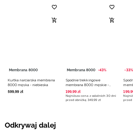
Membrana 8000
Membrana 8000
-43%
-33%
Kurtka narciarska membrana
Spodnie trekkingowe
Spodn
8000 męska - niebieska
membrana 8000 męskie -
memb
granatowe
grana
599
,
99
zł
199
,
99
zł
199
,
9
Najniższa cena z ostatnich 30 dni
Najniż
przed obniżką
349
,
99
zł
przed 
Odkrywaj dalej