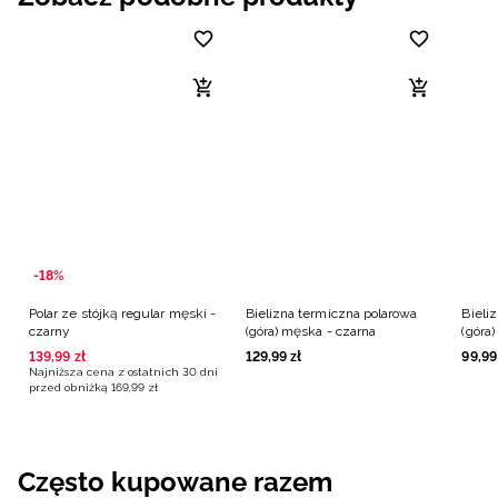
-18%
Polar ze stójką regular męski -
Bielizna termiczna polarowa
Bieli
czarny
(góra) męska - czarna
(góra
139
,
99
zł
129
,
99
zł
99
,
99
Najniższa cena z ostatnich 30 dni
przed obniżką
169
,
99
zł
Często kupowane razem