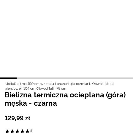
Niemiecki / EUR
Rumuński / RON
Słowacki / EUR
Ukraiński / UAH
Model(ka) ma 190 cm wzrostu i prezentuje rozmiar L
Obwód klatki
piersiowej: 104 cm
Obwód talii: 79 cm
Bielizna termiczna ocieplana (góra)
męska - czarna
129
,
99
zł
(1)