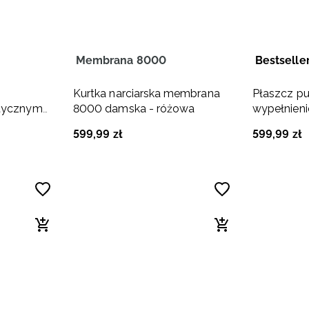
Membrana 8000
Bestselle
Kurtka narciarska membrana
Płaszcz p
etycznym
8000 damska - różowa
wypełnien
damski - c
599
,
99
zł
599
,
99
zł