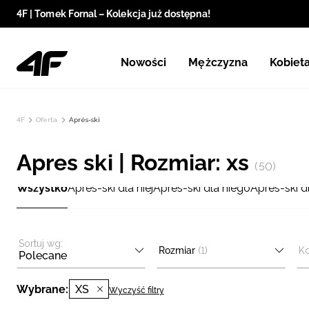
4F | Tomek Fornal – Kolekcja już dostępna!
Nowości
Mężczyzna
Kobiet
4F
Oferta
Après-ski
Apres ski | Rozmiar: xs
(50)
Wszystko
Après-ski dla niej
Après-ski dla niego
Après-ski 
Sortuj wg:
Rozmiar
(1)
Ko
Polecane
Wybrane:
XS
Wyczyść filtry