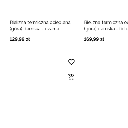
Bielizna termiczna ocieplana
Bielizna termiczna o
(góra) damska - czarna
(góra) damska - fio
129
,
99
zł
169
,
99
zł