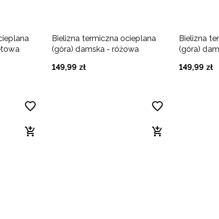
cieplana
Bielizna termiczna ocieplana
Bielizna t
letowa
(góra) damska - różowa
(góra) dam
149
,
99
zł
149
,
99
zł