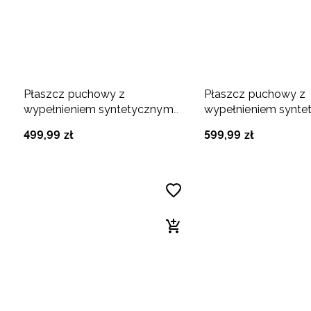
Płaszcz puchowy z
Płaszcz puchowy z
wypełnieniem syntetycznym
wypełnieniem synt
damski - turkusowy
damski - beżowy
499
,
99
zł
599
,
99
zł