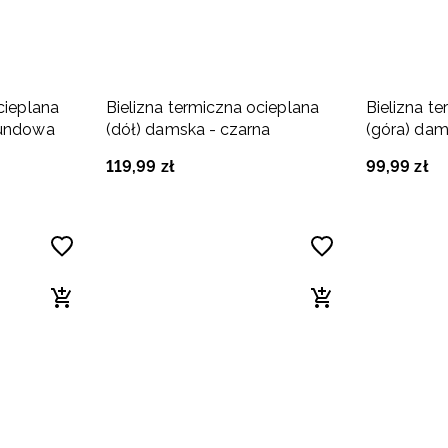
cieplana
Bielizna termiczna ocieplana
Bielizna t
gundowa
(dół) damska - czarna
(góra) dam
119
,
99
zł
99
,
99
zł