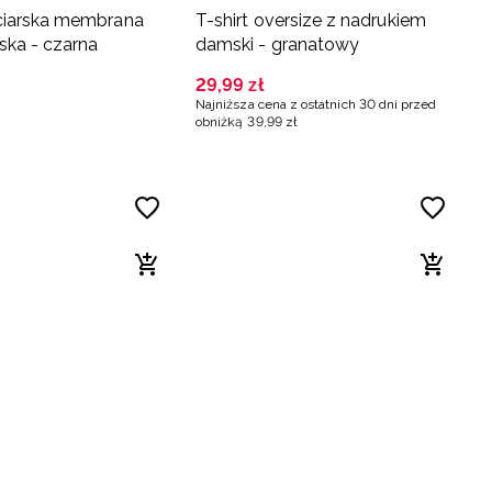
ciarska membrana
T-shirt oversize z nadrukiem
ka - czarna
damski - granatowy
29
,
99
zł
Najniższa cena z ostatnich 30 dni przed
obniżką
39
,
99
zł