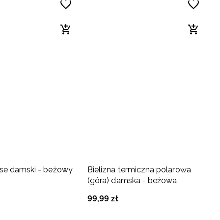
ose damski - beżowy
Bielizna termiczna polarowa
(góra) damska - beżowa
99
,
99
zł