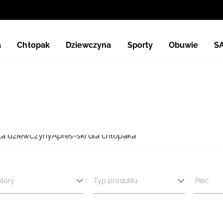
a
Chłopak
Dziewczyna
Sporty
Obuwie
S
dla dziewczyny
Après-ski dla chłopaka
lory
Typ produktu
Płeć