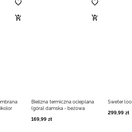
membrana
Bielizna termiczna ocieplana
Sweter lo
ikolor
(góra) damska - beżowa
299
,
99
zł
169
,
99
zł