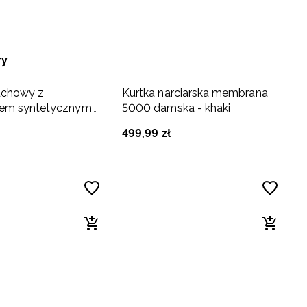
ry
uchowy z
Kurtka narciarska membrana
iem syntetycznym
5000 damska - khaki
zarny
499
,
99
zł