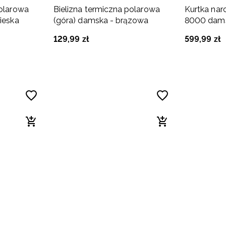
polarowa
Bielizna termiczna polarowa
Kurtka nar
ieska
(góra) damska - brązowa
8000 dams
129
,
99
zł
599
,
99
zł