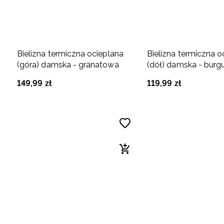
Bielizna termiczna ocieplana
Bielizna termiczna o
(góra) damska - granatowa
(dół) damska - bur
149
,
99
zł
119
,
99
zł