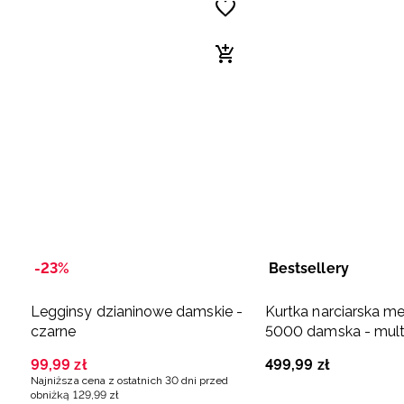
-23%
Bestsellery
Legginsy dzianinowe damskie -
Kurtka narciarska 
czarne
5000 damska - mult
99
,
99
zł
499
,
99
zł
Najniższa cena z ostatnich 30 dni przed
obniżką
129
,
99
zł