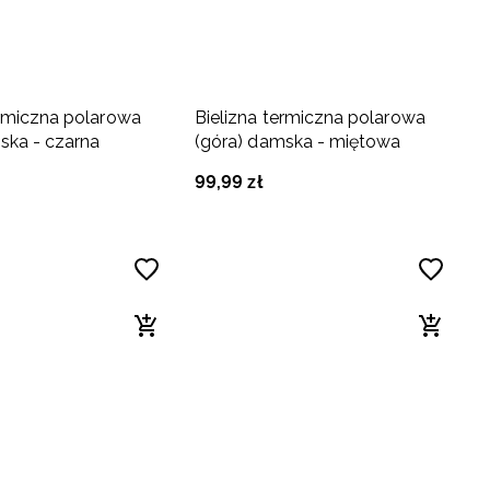
ermiczna polarowa
Bielizna termiczna polarowa
ska - czarna
(góra) damska - miętowa
99
,
99
zł