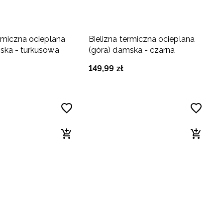
ermiczna ocieplana
Bielizna termiczna ocieplana
ska - turkusowa
(góra) damska - czarna
149
,
99
zł