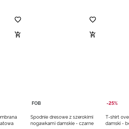
FOB
-25%
membrana
Spodnie dresowe z szerokimi
T-shirt ov
natowa
nogawkami damskie - czarne
damski - 