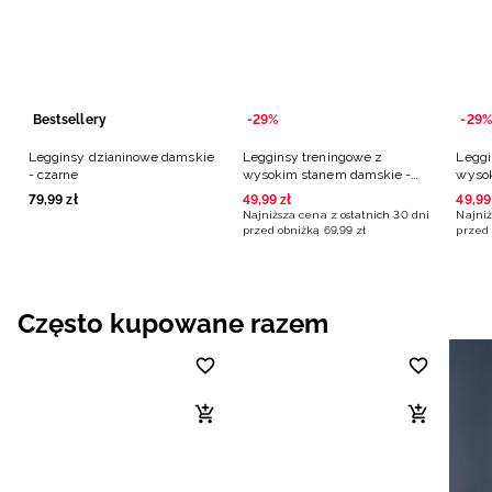
Bestsellery
-29%
-29%
Legginsy dzianinowe damskie
Legginsy treningowe z
Leggi
- czarne
wysokim stanem damskie -
wysok
zielone
grana
79
,
99
zł
49
,
99
zł
49
,
99
Najniższa cena z ostatnich 30 dni
Najniż
przed obniżką
69
,
99
zł
przed 
Często kupowane razem