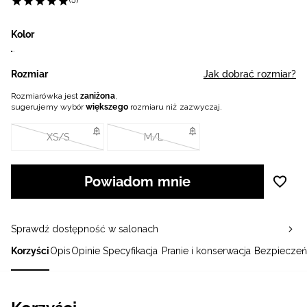
(5)
Kolor
Rozmiar
Jak dobrać rozmiar?
Rozmiarówka jest
zaniżona
,
sugerujemy wybór
większego
rozmiaru niż zazwyczaj.
XS/S
M/L
Powiadom mnie
Sprawdź dostępność w salonach
Korzyści
Opis
Opinie
Specyfikacja
Pranie i konserwacja
Bezpieczeń