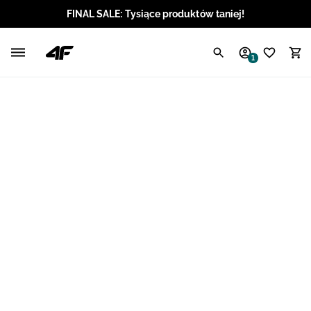
FINAL SALE: Tysiące produktów taniej!
Polski / PLN
1
Angielski / EUR
Angielski / USD
Angielski / GBP
Chorwacki / EUR
Czeski / CZK
Litewski / EUR
Łotewski / EUR