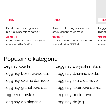
-38%
-20%
-33%
Biustonosz treningowy z
Koszulka treningowa oversize
Leggi
niskim wsparciem damski -
szybkoschnąca damska -
bezsz
czarny
fioletowa
49
,
99
zł
39
,
99
zł
39
,
99
Najniższa cena z ostatnich 30 dni
Najniższa cena z ostatnich 30 dni
Najniż
przed obniżką
79
,
99
zł
przed obniżką
49
,
99
zł
przed 
Popularne kategorie
Leginsy kolarki
Legginsy z wysokim stanem
Legginsy bezszwowe damskie
Legginsy dzianinowe damskie
Legginsy czarne damskie
Legginsy szare damskie
Legginsy granatowe damskie
Legginsy kolorowe damskie
Joggery damskie
Legginsy treningowe
Legginsy do biegania
Legginsy do jogi