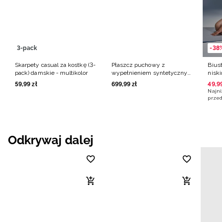
3-pack
-38
Skarpety casual za kostkę (3-
Płaszcz puchowy z
Bius
pack) damskie - multikolor
wypełnieniem syntetycznym
nisk
damski - czarny
czar
59
,
99
zł
699
,
99
zł
49
,
9
Najni
przed
Odkrywaj dalej