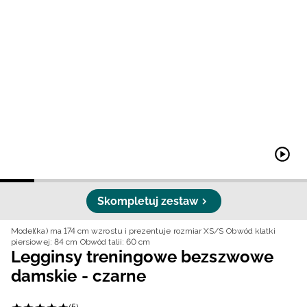
Niemiecki / EUR
Rumuński / RON
Słowacki / EUR
Ukraiński / UAH
Skompletuj zestaw
Model(ka) ma 174 cm wzrostu i prezentuje rozmiar XS/S
Obwód klatki
piersiowej: 84 cm
Obwód talii: 60 cm
Legginsy treningowe bezszwowe
damskie - czarne