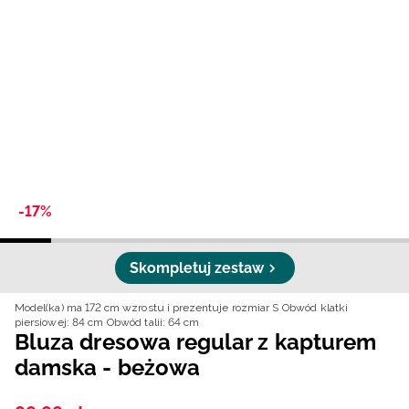
Niemiecki / EUR
Rumuński / RON
Słowacki / EUR
Ukraiński / UAH
-17%
Skompletuj zestaw
Model(ka) ma 172 cm wzrostu i prezentuje rozmiar S
Obwód klatki
piersiowej: 84 cm
Obwód talii: 64 cm
Bluza dresowa regular z kapturem
damska - beżowa