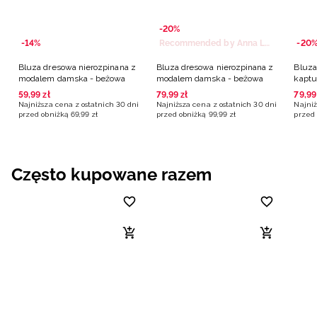
-20%
-14%
Recommended by Anna Lewandowska
-20
Bluza dresowa nierozpinana z
Bluza dresowa nierozpinana z
Bluza
modalem damska - beżowa
modalem damska - beżowa
kaptu
59
,
99
zł
79
,
99
zł
79
,
99
Najniższa cena z ostatnich 30 dni
Najniższa cena z ostatnich 30 dni
Najniż
przed obniżką
69
,
99
zł
przed obniżką
99
,
99
zł
przed 
Często kupowane razem