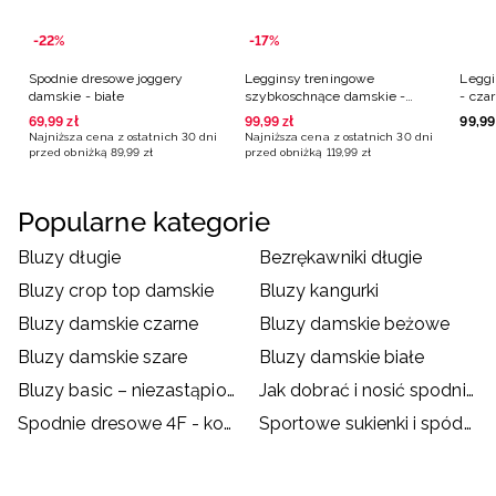
-22%
-17%
Spodnie dresowe joggery
Legginsy treningowe
Leggi
damskie - białe
szybkoschnące damskie -
- cza
fioletowe
69
,
99
zł
99
,
99
zł
99
,
99
Najniższa cena z ostatnich 30 dni
Najniższa cena z ostatnich 30 dni
przed obniżką
89
,
99
zł
przed obniżką
119
,
99
zł
Popularne kategorie
Bluzy długie
Bezrękawniki długie
Bluzy crop top damskie
Bluzy kangurki
Bluzy damskie czarne
Bluzy damskie beżowe
Bluzy damskie szare
Bluzy damskie białe
Bluzy basic – niezastąpione na chłodne wieczory!
Jak dobrać i nosić spodnie dresowe?
Spodnie dresowe 4F - kompendium
Sportowe sukienki i spódnice – jak je nosić?