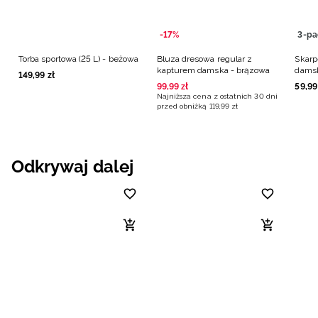
-17%
3-pa
Torba sportowa (25 L) - beżowa
Bluza dresowa regular z
Skarp
kapturem damska - brązowa
damsk
149
,
99
zł
99
,
99
zł
59
,
99
Najniższa cena z ostatnich 30 dni
przed obniżką
119
,
99
zł
Odkrywaj dalej