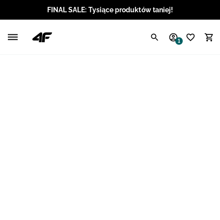
FINAL SALE: Tysiące produktów taniej!
Polski / PLN
1
Angielski / EUR
Angielski / USD
Angielski / GBP
Chorwacki / EUR
Czeski / CZK
Litewski / EUR
Łotewski / EUR