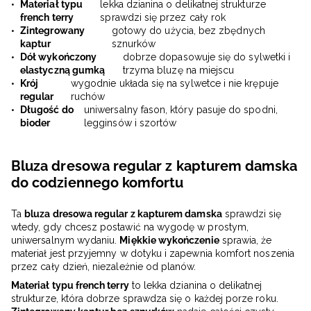
Materiał typu
lekka dzianina o delikatnej strukturze
french terry
sprawdzi się przez cały rok
Zintegrowany
gotowy do użycia, bez zbędnych
kaptur
sznurków
Dół wykończony
dobrze dopasowuje się do sylwetki i
elastyczną gumką
trzyma bluzę na miejscu
Krój
wygodnie układa się na sylwetce i nie krępuje
regular
ruchów
Długość do
uniwersalny fason, który pasuje do spodni,
bioder
legginsów i szortów
Bluza dresowa regular z kapturem damska
do codziennego komfortu
Ta
bluza dresowa regular z kapturem damska
sprawdzi się
wtedy, gdy chcesz postawić na wygodę w prostym,
uniwersalnym wydaniu.
Miękkie wykończenie
sprawia, że
materiał jest przyjemny w dotyku i zapewnia komfort noszenia
przez cały dzień, niezależnie od planów.
Materiał typu french terry
to lekka dzianina o delikatnej
strukturze, która dobrze sprawdza się o każdej porze roku.