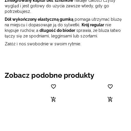
Zintegrowany kaptur bez sznurków
nadaje całości czysty
wygląd i jest gotowy do użycia zawsze wtedy, gdy go
potrzebujesz.
Dół wykończony elastyczną gumką
pomaga utrzymać bluzę
na miejscu i dopasowuje ją do sylwetki.
Krój regular
nie
krępuje ruchów, a
długość do bioder
sprawia, że bluza łatwo
łączy się ze spodniami, legginsami lub szortami.
Załóż i noś swobodnie w swoim rytmie.
Zobacz podobne produkty