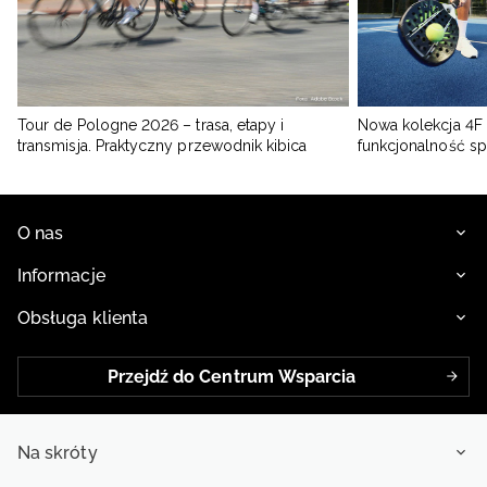
Tour de Pologne 2026 – trasa, etapy i
Nowa kolekcja 4F 
transmisja. Praktyczny przewodnik kibica
funkcjonalność s
O nas
Informacje
Obsługa klienta
Przejdź do Centrum Wsparcia
Na skróty