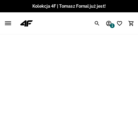
Kolekcja 4F | Tomasz Fornal już jest!
Polski / PLN
1
Angielski / EUR
Angielski / USD
Angielski / GBP
Chorwacki / EUR
Czeski / CZK
Litewski / EUR
Łotewski / EUR