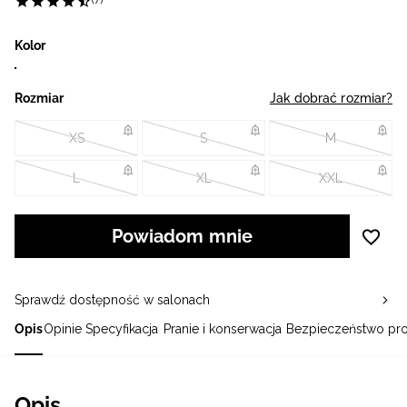
(7)
Kolor
Rozmiar
Jak dobrać rozmiar?
XS
S
M
L
XL
XXL
Powiadom mnie
Sprawdź dostępność w salonach
Opis
Opinie
Specyfikacja
Pranie i konserwacja
Bezpieczeństwo pr
Opis