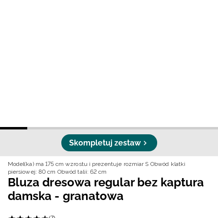
Niemiecki / EUR
Rumuński / RON
Słowacki / EUR
Ukraiński / UAH
Skompletuj zestaw
Model(ka) ma 175 cm wzrostu i prezentuje rozmiar S
Obwód klatki
piersiowej: 80 cm
Obwód talii: 62 cm
Bluza dresowa regular bez kaptura
damska - granatowa