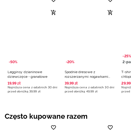
-25%
-50%
-20%
2-pa
Legginsy dzianinowe
Spodnie dresowe z
T-shir
dziewczęce - granatowe
rozszerzanymi nogawkami
chłop
dziewczęce - granatowe
19
,
99
zł
39
,
99
zł
29
,
99
Najniższa cena z ostatnich 30 dni
Najniższa cena z ostatnich 30 dni
Najniż
przed obniżką
39
,
99
zł
przed obniżką
49
,
99
zł
przed 
Często kupowane razem