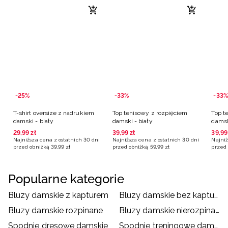
-25%
-33%
-33%
T-shirt oversize z nadrukiem
Top tenisowy z rozpięciem
Top t
damski - biały
damski - biały
damsk
29
,
99
zł
39
,
99
zł
39
,
99
Najniższa cena z ostatnich 30 dni
Najniższa cena z ostatnich 30 dni
Najniż
przed obniżką
39
,
99
zł
przed obniżką
59
,
99
zł
przed 
Popularne kategorie
Bluzy damskie z kapturem
Bluzy damskie bez kaptura
Bluzy damskie rozpinane
Bluzy damskie nierozpinane
Spodnie dresowe damskie
Spodnie treningowe damskie