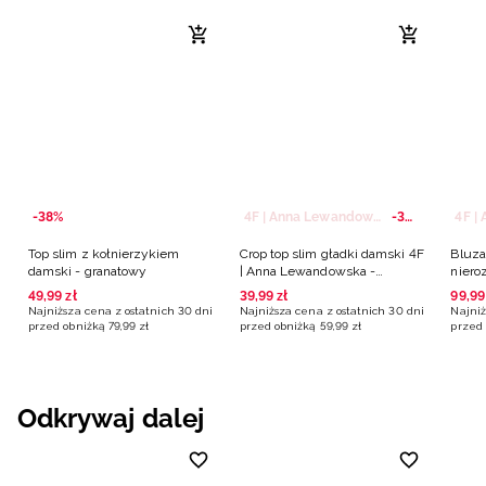
-38%
4F | Anna Lewandowska
-33%
Top slim z kołnierzykiem
Crop top slim gładki damski 4F
Bluza
damski - granatowy
| Anna Lewandowska -
niero
brązowy
damsk
49
,
99
zł
39
,
99
zł
99
,
99
Lewan
Najniższa cena z ostatnich 30 dni
Najniższa cena z ostatnich 30 dni
Najniż
przed obniżką
79
,
99
zł
przed obniżką
59
,
99
zł
przed 
Odkrywaj dalej