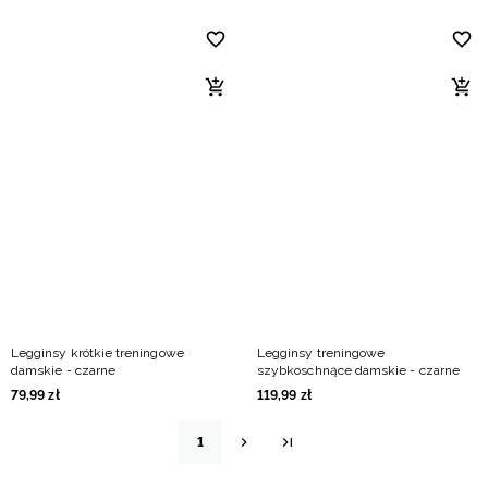
Legginsy krótkie treningowe
Legginsy treningowe
damskie - czarne
szybkoschnące damskie - czarne
79
,
99
zł
119
,
99
zł
1