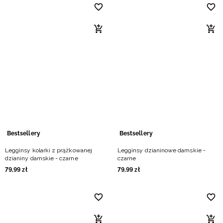
Bestsellery
Bestsellery
Legginsy kolarki z prążkowanej
Legginsy dzianinowe damskie -
dzianiny damskie - czarne
czarne
79
,
99
zł
79
,
99
zł