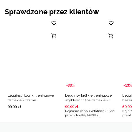
Sprawdzone przez klientów
-33%
-13%
Legginsy kolarki treningowe
Legginsy krótkie treningowe
Leggi
damskie - czarne
szybkoschnące damskie -
bezsz
czarne
99
,
99
zł
99
,
99
zł
69
,
99
Najniższa cena z ostatnich 30 dni
Najniż
przed obniżką
149
,
99
zł
przed 