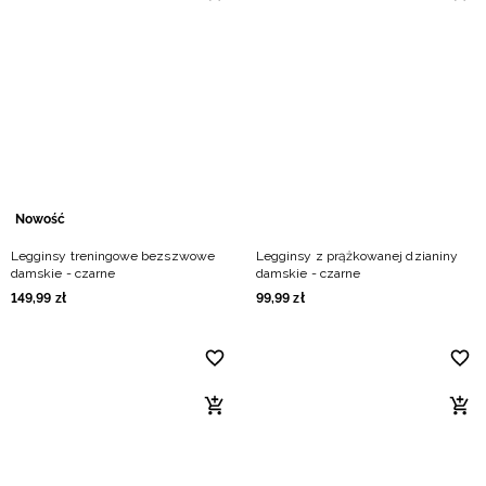
Nowość
Legginsy treningowe bezszwowe
Legginsy z prążkowanej dzianiny
damskie - czarne
damskie - czarne
149
,
99
zł
99
,
99
zł