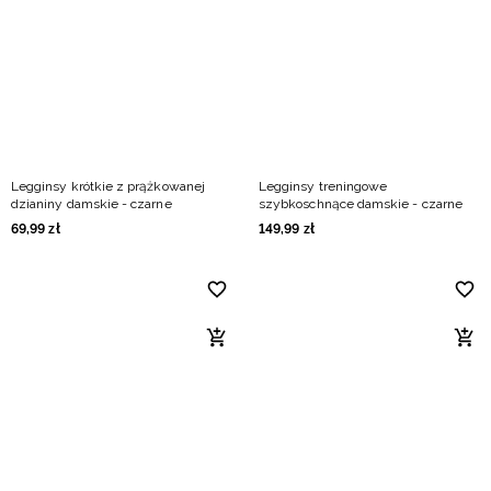
Legginsy krótkie z prążkowanej
Legginsy treningowe
dzianiny damskie - czarne
szybkoschnące damskie - czarne
69
,
99
zł
149
,
99
zł