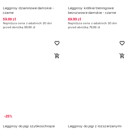
Legginsy dzianinowe damskie -
Legginsy krótkie treningowe
czarne
bezszwowe damskie - czarne
59
,
99
zł
69
,
99
zł
Najniższa cena z ostatnich 30 dni
Najniższa cena z ostatnich 30 dni
przed obniżką
99
,
99
zł
przed obniżką
79
,
99
zł
-25%
Legginsy do jogi szybkoschnące
Legginsy do jogi z rozszerzanymi