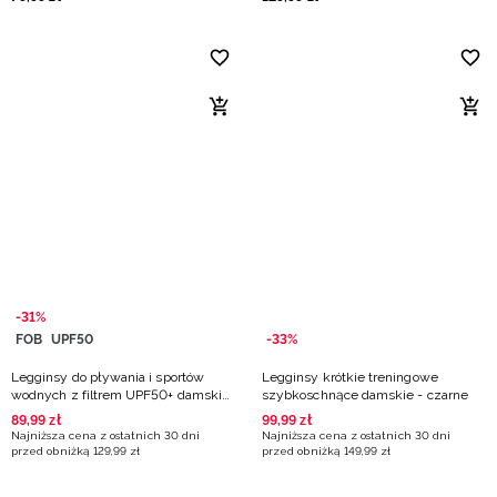
-31%
FOB
UPF50
-33%
Legginsy do pływania i sportów
Legginsy krótkie treningowe
wodnych z filtrem UPF50+ damskie
szybkoschnące damskie - czarne
- czarne
89
,
99
zł
99
,
99
zł
Najniższa cena z ostatnich 30 dni
Najniższa cena z ostatnich 30 dni
przed obniżką
129
,
99
zł
przed obniżką
149
,
99
zł