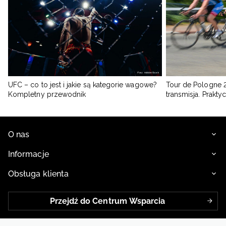
Czarne legginsy sportowe damskie marki 4F możesz nosić nie tylko na
treningu.
Będą też świetną podstawą codziennych stylizacji w sportowym
stylu
. Zainspiruj się stylem Gigi Hadid i Kendall Jenner i noś czarne
legginsy 4F na luzie, z dużą dawką miejskiej nonszalancji, np.
z
crop
topem
, sneakersami i oversizową koszulą wierzchnią
. W chłodniejsze dni
postaw na sprawdzony duet: czarne legginsy damskie +
długa bluza
. Ten
komfortowy set możesz uzupełnić płaszczem i wygodnymi butami
sportowymi za kostkę, np. w modnym stylu retro.
UFC – co to jest i jakie są kategorie wagowe?
Tour de Pologne 2
Kompletny przewodnik
transmisja. Prakt
O nas
Informacje
Obsługa klienta
Przejdź do Centrum Wsparcia