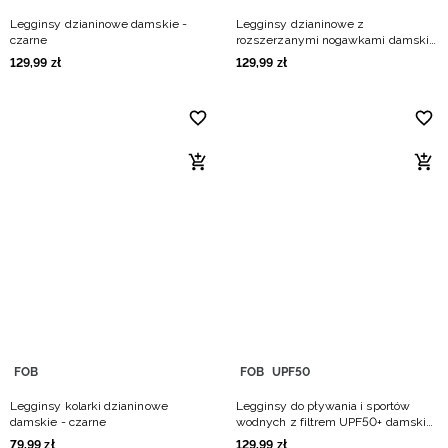
Legginsy dzianinowe damskie -
Legginsy dzianinowe z
czarne
rozszerzanymi nogawkami damskie
- czarne
129
,
99
zł
129
,
99
zł
FOB
FOB
UPF50
Legginsy kolarki dzianinowe
Legginsy do pływania i sportów
damskie - czarne
wodnych z filtrem UPF50+ damskie
- czarne
79
,
99
zł
129
,
99
zł