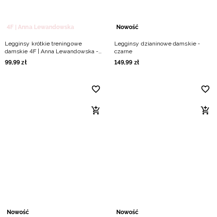
4F | Anna Lewandowska
Nowość
Legginsy krótkie treningowe
Legginsy dzianinowe damskie -
damskie 4F | Anna Lewandowska -
czarne
czarne
99
,
99
zł
149
,
99
zł
Nowość
Nowość