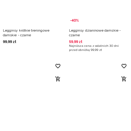
-40%
Legginsy krótkie treningowe
Legginsy dzianinowe damskie -
damskie - czarne
czarne
99
,
99
zł
59
,
99
zł
Najniższa cena z ostatnich 30 dni
przed obniżką
99
,
99
zł