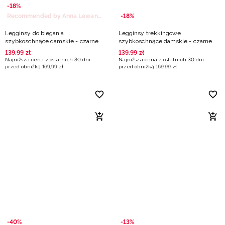
-18%
Recommended by Anna Lewandowska
-18%
Legginsy do biegania
Legginsy trekkingowe
szybkoschnące damskie - czarne
szybkoschnące damskie - czarne
139
,
99
zł
139
,
99
zł
Najniższa cena z ostatnich 30 dni
Najniższa cena z ostatnich 30 dni
przed obniżką
169
,
99
zł
przed obniżką
169
,
99
zł
-40%
-13%