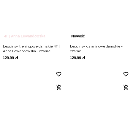
Niemiecki / EUR
Rumuński / RON
Słowacki / EUR
4F | Anna Lewandowska
Nowość
Legginsy treningowe damskie 4F |
Legginsy dzianinowe damskie -
Ukraiński / UAH
Anna Lewandowska - czarne
czarne
129
,
99
zł
129
,
99
zł