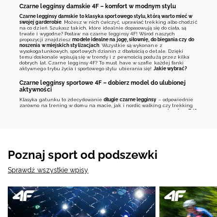
Czarne legginsy damskie 4F – komfort w modnym stylu
Czarne legginsy damskie to klasyka sportowego stylu, którą warto mieć w
swojej garderobie
. Możesz w nich ćwiczyć, uprawiać trekking albo chodzić
na co dzień. Szukasz takich, które idealnie dopasowują się do ciała, są
trwałe i wygodne? Postaw na czarne legginsy 4F! Wśród naszych
propozycji znajdziesz
modele idealne na jogę, siłownię, do biegania czy do
noszenia w miejskich stylizacjach
. Wszystkie są wykonane z
wysokogatunkowych, sportowych dzianin z dbałością o detale. Dzięki
temu doskonale wpisują się w trendy i z pewnością posłużą przez kilka
dobrych lat. Czarne legginsy 4F? To must have w szafie każdej fanki
aktywnego trybu życia i sportowego stylu ubierania się!
Jakie wybrać?
Czarne legginsy sportowe 4F – dobierz model do ulubionej
aktywności
Klasyka gatunku to zdecydowanie
długie czarne legginsy
– odpowiednie
zarówno na trening w domu na macie, jak i nordic walking czy trekking
w terenie przy zmiennej pogodzie. Alternatywą będą
czarne
legginsy 7/8
i ¾
- w sam raz na intensywny trening kardio czy relaksującą jogę lub
stretching. Do wyboru masz modele z przewiewnymi wstawkami z
siateczki, ale
wszystkie czarne legginsy 4F zapewniają komfort termiczny
dzięki funkcyjnym dzianinom i technologii 4FDry
, które pozwalają skórze
oddychać i odprowadzają pot na zewnątrz. To gwarancja wygody nawet
wtedy, gdy na treningu dajesz z siebie 200%, a temperatura ciała
Poznaj sport od podszewki
wzrasta.
W 4F znajdziesz też
czarne legginsy kompresyjne
, które dzięki sile
Sprawdź wszystkie wpisy
kontrolowanego ucisku przyspieszają regenerację mięśni. Ciekawą
propozycją są również te
z linii Athletic
, w których podkreślisz zarys mięśni
czy czarne
legginsy 4F
z wysokim stanem
, które pięknie modelują
sylwetkę.
Jak nosić czarne legginsy 4F na co dzień? Stylizacje w duchu
athleisure