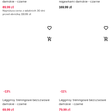
damskie - czarne
nogawkami damskie - czarne
89
,
99
zł
169
,
99
zł
Najniższa cena z ostatnich 30 dni
przed obniżką
119
,
99
zł
-13%
-11%
Legginsy treningowe bezszwowe
Legginsy treningowe bezszwowe
damskie - czarne
damskie - czarne
69
,
99
zł
79
,
99
zł