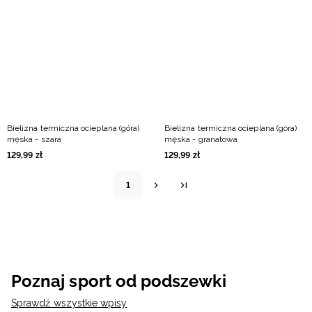
Bielizna termiczna ocieplana (góra)
Bielizna termiczna ocieplana (góra)
męska - szara
męska - granatowa
129
,
99
zł
129
,
99
zł
1
Poznaj sport od podszewki
Sprawdź wszystkie wpisy