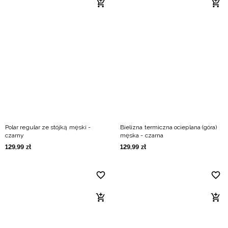
Polar regular ze stójką męski -
Bielizna termiczna ocieplana (góra)
czarny
męska - czarna
129
,
99
zł
129
,
99
zł