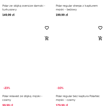
Polar ze stójką oversize damski -
Polar regular sherpa z kapturem
turkusowy
męski - beżowy
149
,
99
zł
199
,
99
zł
-23%
-10%
Polar relaxed ze stójką męski -
Polar regular bez kaptura Polartec
czarny
męski - czarny
99
,
99
zł
179
,
99
zł