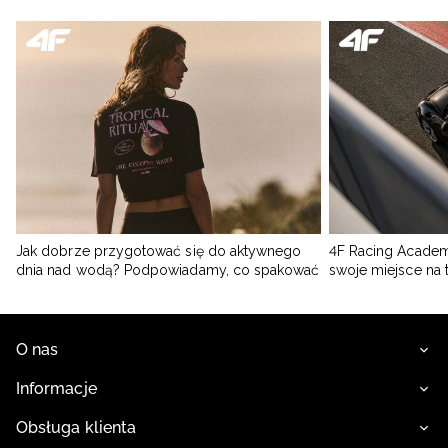
Jak dobrze przygotować się do aktywnego
4F Racing Academ
dnia nad wodą? Podpowiadamy, co spakować
swoje miejsce na 
O nas
Informacje
Obsługa klienta