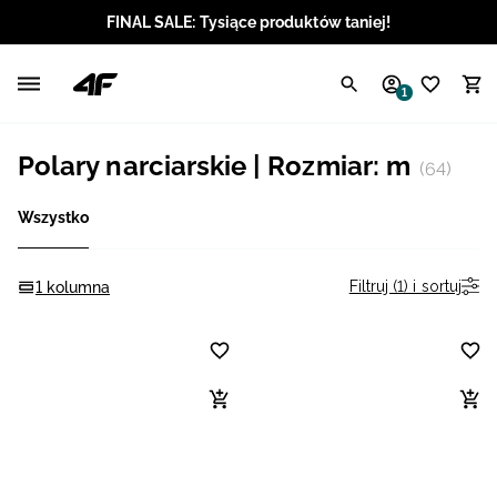
FINAL SALE: Tysiące produktów taniej!
Polski / PLN
1
Angielski / EUR
Polary narciarskie | Rozmiar: m
(64)
Angielski / USD
Wszystko
Angielski / GBP
Chorwacki / EUR
Filtruj (1) i sortuj
1 kolumna
Czeski / CZK
Litewski / EUR
Łotewski / EUR