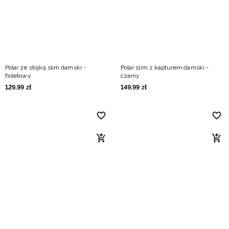
Polar ze stójką slim damski -
Polar slim z kapturem damski -
fioletowy
czarny
129
,
99
zł
149
,
99
zł