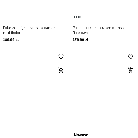
FOB
Polar ze stójką oversize damski -
Polar loose z kapturem damski -
multikolor
fioletowy
189
,
99
zł
179
,
99
zł
Nowość