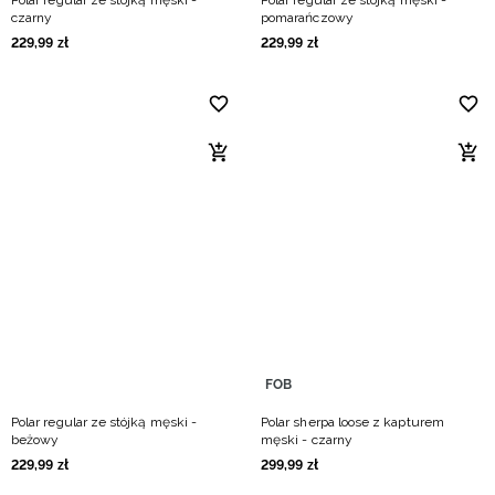
Polar regular ze stójką męski -
Polar regular ze stójką męski -
czarny
pomarańczowy
229
,
99
zł
229
,
99
zł
FOB
Polar regular ze stójką męski -
Polar sherpa loose z kapturem
beżowy
męski - czarny
229
,
99
zł
299
,
99
zł