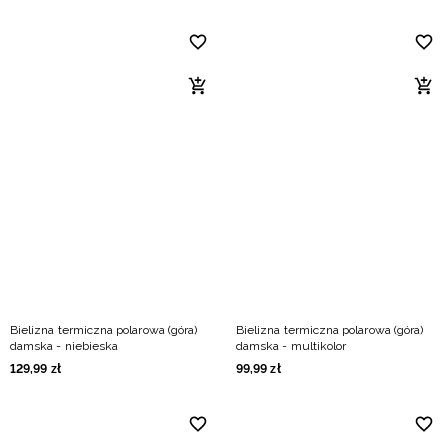
Bielizna termiczna polarowa (góra)
Bielizna termiczna polarowa (góra)
damska - niebieska
damska - multikolor
129
,
99
zł
99
,
99
zł