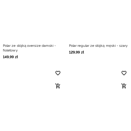
Niemiecki / EUR
Rumuński / RON
Słowacki / EUR
Polar ze stójką oversize damski -
Polar regular ze stójką męski - szary
Ukraiński / UAH
fioletowy
129
,
99
zł
149
,
99
zł