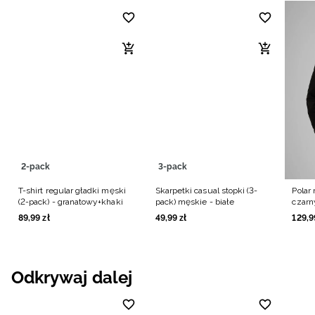
2-pack
3-pack
T-shirt regular gładki męski
Skarpetki casual stopki (3-
Polar 
(2-pack) - granatowy+khaki
pack) męskie - białe
czarn
89
,
99
zł
49
,
99
zł
129
,
9
Odkrywaj dalej