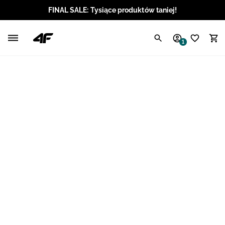
FINAL SALE: Tysiące produktów taniej!
Polski / PLN
1
Angielski / EUR
Angielski / USD
Angielski / GBP
Chorwacki / EUR
Czeski / CZK
Litewski / EUR
Łotewski / EUR