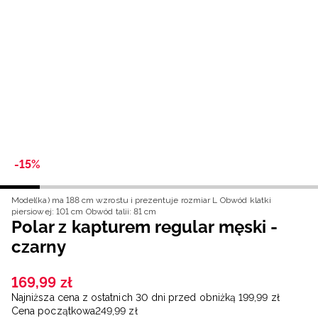
Niemiecki / EUR
Rumuński / RON
Słowacki / EUR
Ukraiński / UAH
-15%
Model(ka) ma 188 cm wzrostu i prezentuje rozmiar L
Obwód klatki
piersiowej: 101 cm
Obwód talii: 81 cm
Polar z kapturem regular męski -
czarny
169
,
99
zł
Najniższa cena z ostatnich 30 dni przed obniżką
199
,
99
zł
Cena początkowa
249
,
99
zł