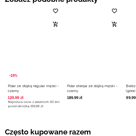
-19%
Polar ze stójką regular męski -
Polar sherpa ze stójką męski -
Bieli
czarny
czarny
(góra
129
,
99
zł
189
,
99
zł
99
,
99
Najniższa cena z ostatnich 30 dni
przed obniżką
159
,
99
zł
Często kupowane razem