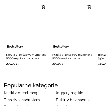
Bestsellery
Bestsellery
Kurtka przejściowa membrana
Kurtka przejściowa membrana
Bieli
5000 męska - granatowa
5000 męska - czarna
(góra
299
,
99
zł
299
,
99
zł
169
,
9
Popularne kategorie
Kurtki z membraną
Joggery męskie
T-shirty z nadrukiem
T-shirty bez nadruku