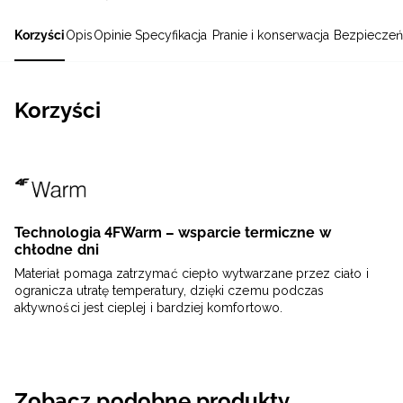
Korzyści
Opis
Opinie
Specyfikacja
Pranie i konserwacja
Bezpieczeń
Korzyści
Technologia 4FWarm – wsparcie termiczne w
chłodne dni
Materiał pomaga zatrzymać ciepło wytwarzane przez ciało i
ogranicza utratę temperatury, dzięki czemu podczas
aktywności jest cieplej i bardziej komfortowo.
Zobacz podobne produkty