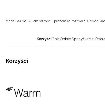
Model(ka) ma 178 cm wzrostu i prezentuje rozmiar S
Obwód klatk
Korzyści
Opis
Opinie
Specyfikacja
Prani
Korzyści