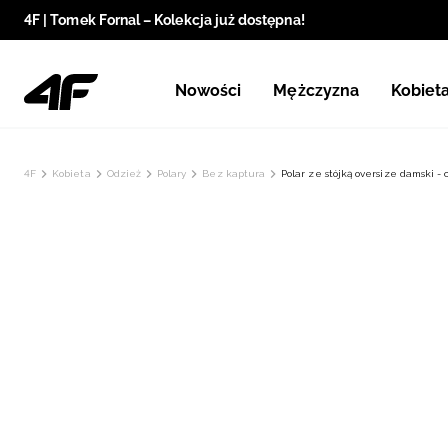
4F | Tomek Fornal – Kolekcja już dostępna!
Nowości
Mężczyzna
Kobiet
4F
Kobieta
Odzież
Polary
Bez kaptura
Polar ze stójką oversize damski -