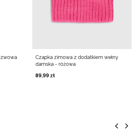
zszwowa
Czapka zimowa z dodatkiem wełny
damska - różowa
89
,
99
zł