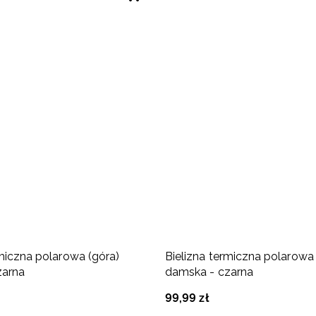
rmiczna polarowa (góra)
Bielizna termiczna polarowa 
zarna
damska - czarna
99
,
99
zł