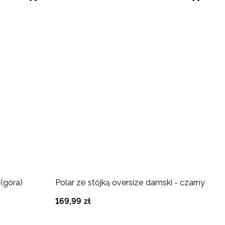
(góra)
Polar ze stójką oversize damski - czarny
B
d
169
,
99
zł
9