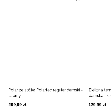
Polar ze stójką Polartec regular damski -
Bielizna te
czarny
damska - c
299
,
99
zł
129
,
99
zł