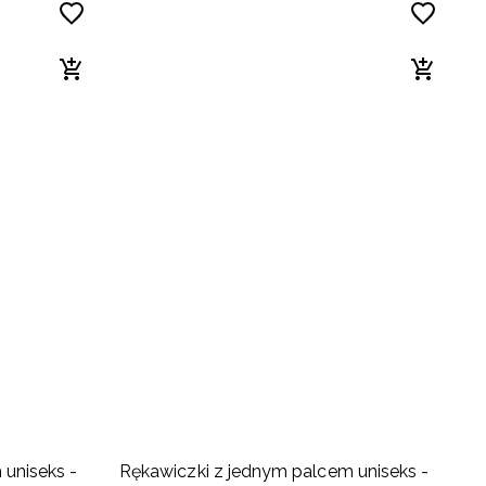
B
uniseks -
Rękawiczki z jednym palcem uniseks -
C