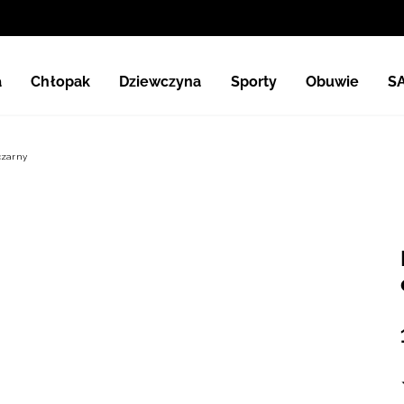
a
Chłopak
Dziewczyna
Sporty
Obuwie
S
 czarny