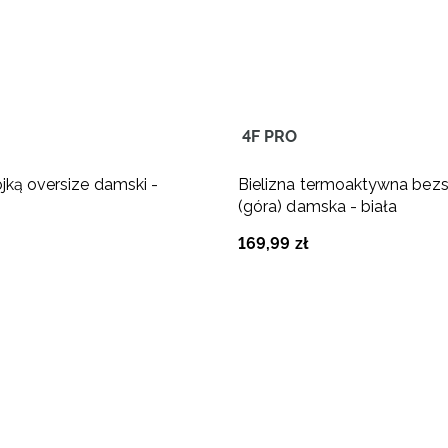
4F PRO
ójką oversize damski -
Bielizna termoaktywna be
(góra) damska - biała
169
,
99
zł