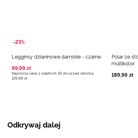
-23%
Legginsy dzianinowe damskie - czarne
Polar ze st
multikolor
99
,
99
zł
Najniższa cena z ostatnich 30 dni przed obniżką
189
,
99
zł
129
,
99
zł
Odkrywaj dalej