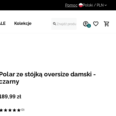
Pomoc
UWAGA NA FAŁSZYWE STR
Polski / PLN
ALE
Kolekcje
1
Polar ze stójką oversize damski -
czarny
189
,
99
zł
(9)