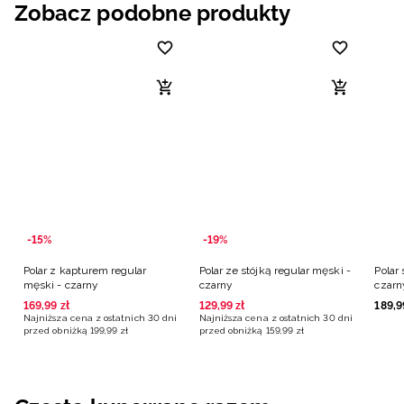
Zobacz podobne produkty
-15%
-19%
Polar z kapturem regular
Polar ze stójką regular męski -
Polar
męski - czarny
czarny
czarn
169
,
99
zł
129
,
99
zł
189
,
9
Najniższa cena z ostatnich 30 dni
Najniższa cena z ostatnich 30 dni
przed obniżką
199
,
99
zł
przed obniżką
159
,
99
zł