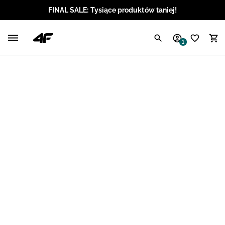
FINAL SALE: Tysiące produktów taniej!
Polski / PLN
1
Angielski / EUR
Angielski / USD
Angielski / GBP
Chorwacki / EUR
Czeski / CZK
Litewski / EUR
Łotewski / EUR