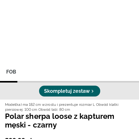
Niemiecki / EUR
Rumuński / RON
Słowacki / EUR
Ukraiński / UAH
FOB
Skompletuj zestaw
Model(ka) ma 182 cm wzrostu i prezentuje rozmiar L
Obwód klatki
piersiowej: 100 cm
Obwód talii: 80 cm
Polar sherpa loose z kapturem
męski - czarny