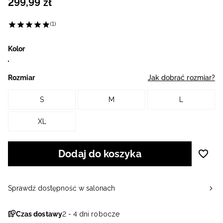
299
,
99
zł
(1)
Kolor
Rozmiar
Jak dobrać rozmiar?
S
M
L
XL
Dodaj do koszyka
Sprawdź dostępność w salonach
Czas dostawy
2 - 4 dni robocze