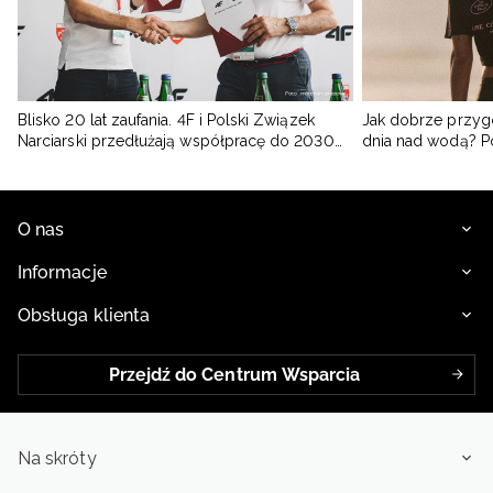
Blisko 20 lat zaufania. 4F i Polski Związek
Jak dobrze przyg
Narciarski przedłużają współpracę do 2030
dnia nad wodą? 
roku
O nas
Informacje
Obsługa klienta
Przejdź do Centrum Wsparcia
Na skróty