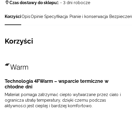
Czas dostawy do sklepu
1 - 3 dni robocze
Korzyści
Opis
Opinie
Specyfikacja
Pranie i konserwacja
Bezpieczeń
Korzyści
Technologia 4FWarm – wsparcie termiczne w
chłodne dni
Materiał pomaga zatrzymać ciepło wytwarzane przez ciało i
ogranicza utratę temperatury, dzięki czemu podczas
aktywności jest cieplej i bardziej komfortowo.