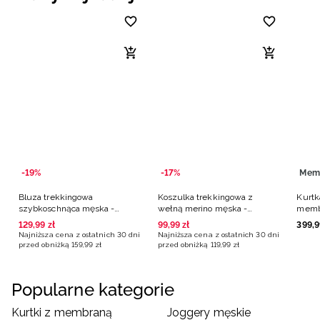
-19%
-17%
Mem
Bluza trekkingowa
Koszulka trekkingowa z
Kurtk
szybkoschnąca męska -
wełną merino męska -
memb
pomarańczowa
czerwona
czer
129
,
99
zł
99
,
99
zł
399
,
9
Najniższa cena z ostatnich 30 dni
Najniższa cena z ostatnich 30 dni
przed obniżką
159
,
99
zł
przed obniżką
119
,
99
zł
Popularne kategorie
Kurtki z membraną
Joggery męskie