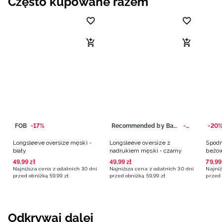
Często kupowane razem
FOB
-17%
Recommended by Bartosz Zmarzlik
-17%
-20
Longsleeve oversize męski -
Longsleeve oversize z
Spodn
biały
nadrukiem męski - czarny
beżo
49
,
99
zł
49
,
99
zł
79
,
99
Najniższa cena z ostatnich 30 dni
Najniższa cena z ostatnich 30 dni
Najniż
przed obniżką
59
,
99
zł
przed obniżką
59
,
99
zł
przed 
Odkrywaj dalej