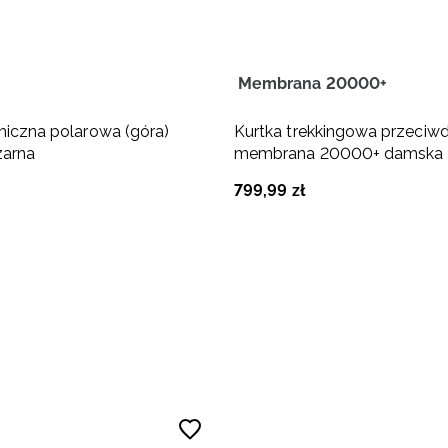
Membrana 20000+
rmiczna polarowa (góra)
Kurtka trekkingowa przeci
zarna
membrana 20000+ damska -
799
,
99
zł