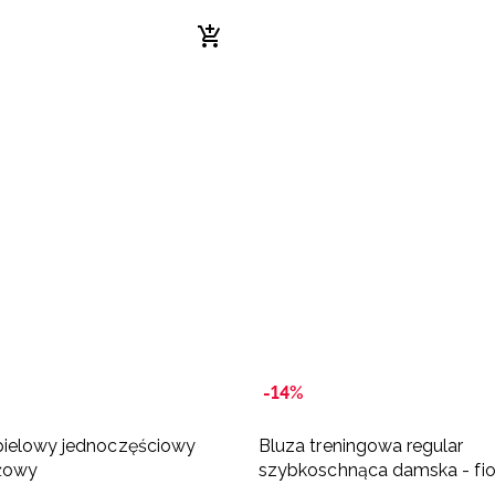
-14%
pielowy jednoczęściowy
Bluza treningowa regular
óżowy
szybkoschnąca damska - fi