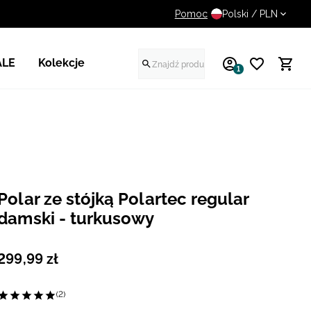
Pomoc
14 dni na darmowy zwrot
Polski / PLN
ALE
Kolekcje
1
Polar ze stójką Polartec regular
damski - turkusowy
299
,
99
zł
(2)