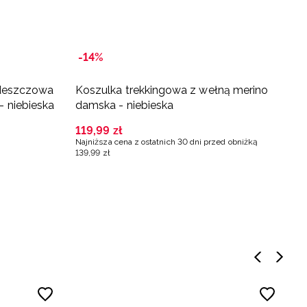
-14%
M
wdeszczowa
Koszulka trekkingowa z wełną merino
K
 niebieska
damska - niebieska
d
119
,
99
zł
3
Najniższa cena z ostatnich 30 dni przed obniżką
139
,
99
zł