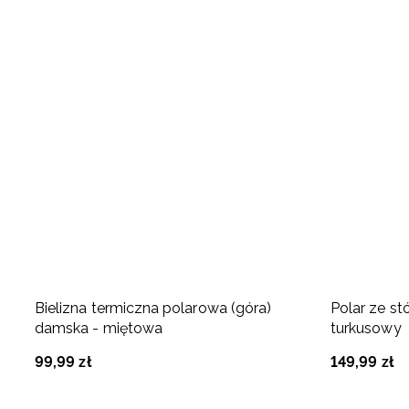
Bielizna termiczna polarowa (góra)
Polar ze st
damska - miętowa
turkusowy
99
,
99
zł
149
,
99
zł