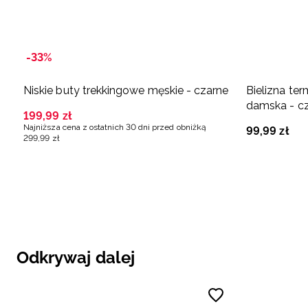
-33%
Niskie buty trekkingowe męskie - czarne
Bielizna te
damska - c
199
,
99
zł
Najniższa cena z ostatnich 30 dni przed obniżką
99
,
99
zł
299
,
99
zł
Odkrywaj dalej