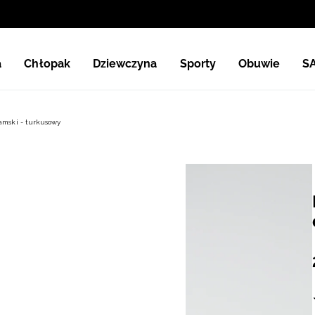
a
Chłopak
Dziewczyna
Sporty
Obuwie
S
damski - turkusowy