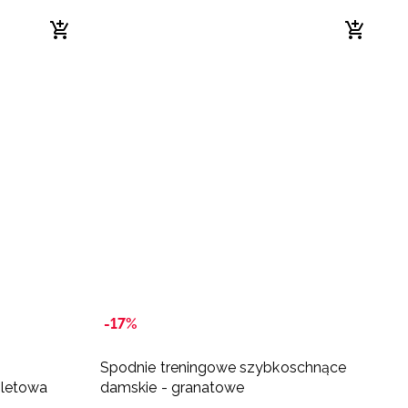
-17%
-
Spodnie treningowe szybkoschnące
L
oletowa
damskie - granatowe
g