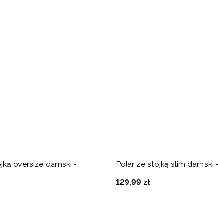
ójką oversize damski -
Polar ze stójką slim damski
129
,
99
zł