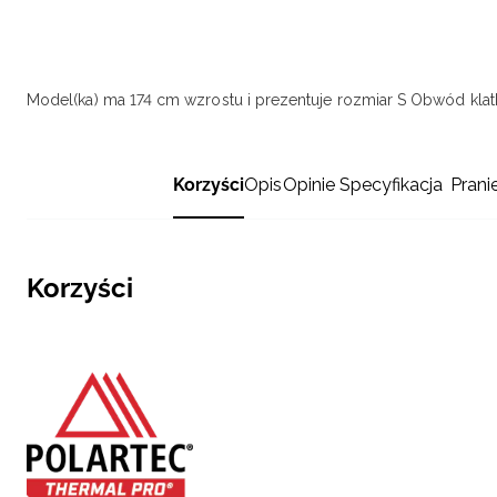
Model(ka) ma 174 cm wzrostu i prezentuje rozmiar S
Obwód klatk
Korzyści
Opis
Opinie
Specyfikacja
Prani
Korzyści