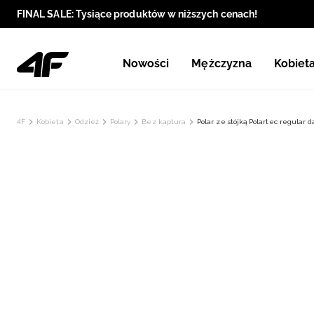
FINAL SALE: Tysiące produktów w niższych cenach!
Nowości
Mężczyzna
Kobiet
4F
Kobieta
Odzież
Polary
Bez kaptura
Polar ze stójką Polartec regular 