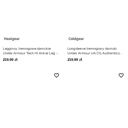
Heatgear
Coldgear
Legginsy treningowe damskie
Longsleeve treningowy damski
Under Armour Tech Hi Ankle Leg -
Under Armour UA CG Authentics
czarne
Mockneck - biały
219
,
99
zł
219
,
99
zł