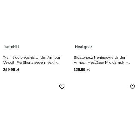
Niemiecki / EUR
Rumuński / RON
Słowacki / EUR
Iso-chill
Heatgear
Ukraiński / UAH
T-shirt do biegania Under Armour
Biustonosz treningowy Under
Velociti Pro Shortsleeve męski -
Armour HeatGear Mid damski -
miętowy
czarny
259
,
99
zł
129
,
99
zł