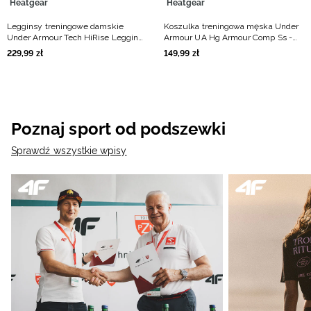
Heatgear
Heatgear
Legginsy treningowe damskie
Koszulka treningowa męska Under
Under Armour Tech HiRise Legging
Armour UA Hg Armour Comp Ss -
- czarne
oliwkowa/khaki
229
,
99
zł
149
,
99
zł
Poznaj sport od podszewki
Sprawdź wszystkie wpisy