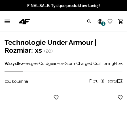
FINAL SALE: Tysiące produktów taniej!
Polski / PLN
1
Angielski / EUR
Technologie Under Armour |
Angielski / USD
Rozmiar: xs
(20)
Angielski / GBP
Wszystko
Heatgear
Coldgear
Hovr
Storm
Charged Cushioning
Flow
M
Chorwacki / EUR
Filtruj (1) i sortuj
1 kolumna
Czeski / CZK
Litewski / EUR
Łotewski / EUR