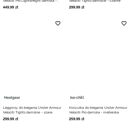
Velociti Pro Lightweight damska -
Velociti Tights damskie - czarne
biała
449
,
99
zł
299
,
99
zł
Heatgear
Iso-chill
Legginsy do biegania Under Armour
Koszulka do biegania Under Armour
Velociti Tights damskie - szare
Velociti Pro damska - niebieska
299
,
99
zł
259
,
99
zł