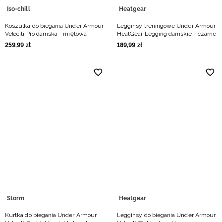
Iso-chill
Heatgear
Koszulka do biegania Under Armour
Legginsy treningowe Under Armour
Velociti Pro damska - miętowa
HeatGear Legging damskie - czarne
259
,
99
zł
189
,
99
zł
Storm
Heatgear
Kurtka do biegania Under Armour
Legginsy do biegania Under Armour