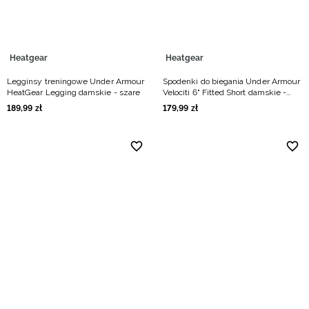
Heatgear
Heatgear
Legginsy treningowe Under Armour
Spodenki do biegania Under Armour
HeatGear Legging damskie - szare
Velociti 6" Fitted Short damskie -
szare
189
,
99
zł
179
,
99
zł