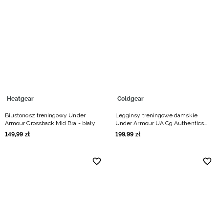
Heatgear
Coldgear
Biustonosz treningowy Under
Legginsy treningowe damskie
Armour Crossback Mid Bra - biały
Under Armour UA Cg Authentics
Legging - czarne
149
,
99
zł
199
,
99
zł