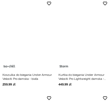
Iso-chill
Storm
Koszulka do biegania Under Armour
Kurtka do biegania Under Armour
Velociti Pro damska - biała
Velociti Pro Lightweight damska -
czarna
259
,
99
zł
449
,
99
zł