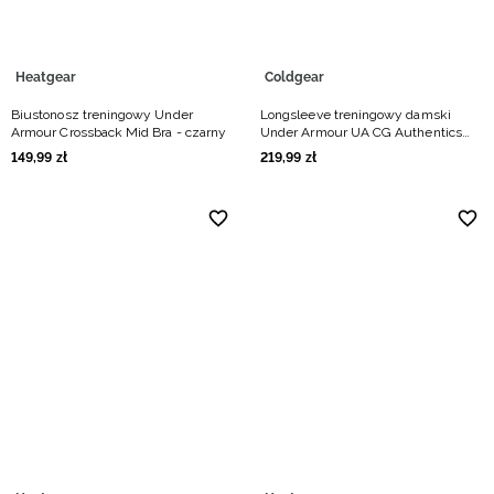
Heatgear
Coldgear
Biustonosz treningowy Under
Longsleeve treningowy damski
Armour Crossback Mid Bra - czarny
Under Armour UA CG Authentics
Mockneck - czarny
149
,
99
zł
219
,
99
zł