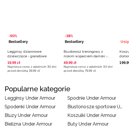
-50%
-38%
Bestsellery
Bestsellery
Legginsy dzianinowe
Biustonosz treningowy z
Koszu
dziewczęce - granatowe
niskim wsparciem damski -
domow
czarny
perso
19
,
99
zł
49
,
99
zł
199
,
9
Polsk
Najniższa cena z ostatnich 30 dni
Najniższa cena z ostatnich 30 dni
przed obniżką
39
,
99
zł
przed obniżką
79
,
99
zł
Popularne kategorie
Legginsy Under Armour
Spodnie Under Armour
Spodenki Under Armour
Biustonosze sportowe Under Armour
Bluzy Under Armour
Koszulki Under Armour
Bielizna Under Armour
Buty Under Armour