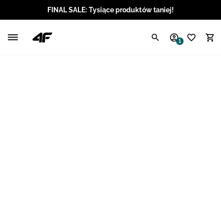
FINAL SALE: Tysiące produktów taniej!
Polski / PLN
1
Angielski / EUR
Angielski / USD
Angielski / GBP
Chorwacki / EUR
Czeski / CZK
Litewski / EUR
Łotewski / EUR