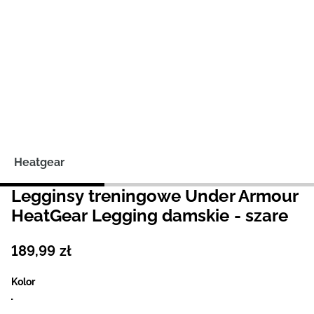
Niemiecki / EUR
Rumuński / RON
Słowacki / EUR
Ukraiński / UAH
Heatgear
Legginsy treningowe Under Armour
HeatGear Legging damskie - szare
189
,
99
zł
Kolor