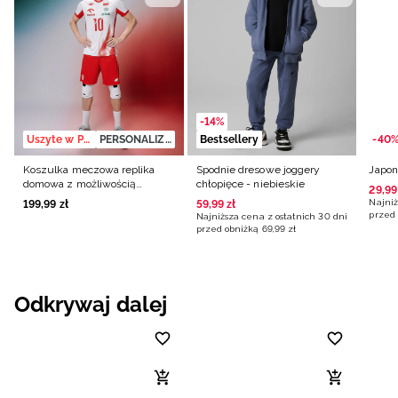
-14%
Uszyte w Polsce
PERSONALIZACJA
Bestsellery
-40
Koszulka meczowa replika
Spodnie dresowe joggery
Japon
domowa z możliwością
chłopięce - niebieskie
29
,
99
personalizacji męska 4F x
Najniż
199
,
99
zł
59
,
99
zł
Polska Siatkówka - biała
przed 
Najniższa cena z ostatnich 30 dni
przed obniżką
69
,
99
zł
Odkrywaj dalej