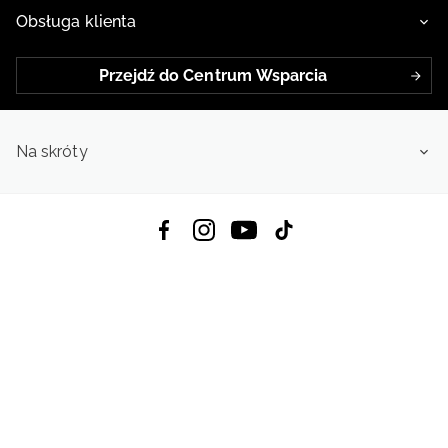
Obsługa klienta
Przejdź do Centrum Wsparcia
Na skróty
Pobierz Aplikację:
App Store
Google Play
App Gallery
Wszystkie prawa zastrzeżone © 2026
4f.com.pl: Odzież, obuwie i akcesoria sportowe | Powered by OTCF