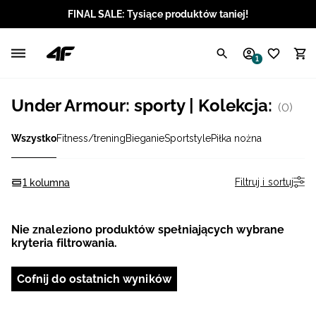
FINAL SALE: Tysiące produktów taniej!
Polski / PLN
1
Angielski / EUR
Under Armour: sporty | Kolekcja:
(0)
Angielski / USD
Wszystko
Fitness/trening
Bieganie
Sportstyle
Piłka nożna
Angielski / GBP
Chorwacki / EUR
Filtruj i sortuj
1 kolumna
Czeski / CZK
Nie znaleziono produktów spełniających wybrane
kryteria filtrowania.
Litewski / EUR
Cofnij do ostatnich wyników
Łotewski / EUR