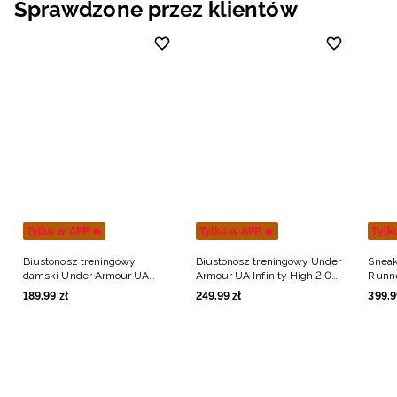
Sprawdzone przez klientów
Niemiecki / EUR
Rumuński / RON
Słowacki / EUR
Ukraiński / UAH
Tylko w APP 🔥
Tylko w APP 🔥
Tylk
Biustonosz treningowy
Biustonosz treningowy Under
Sneak
damski Under Armour UA
Armour UA Infinity High 2.0
Runne
Infinity Low 2.0 Bra - czarny
Bra - czarny
189
,
99
zł
249
,
99
zł
399
,
9