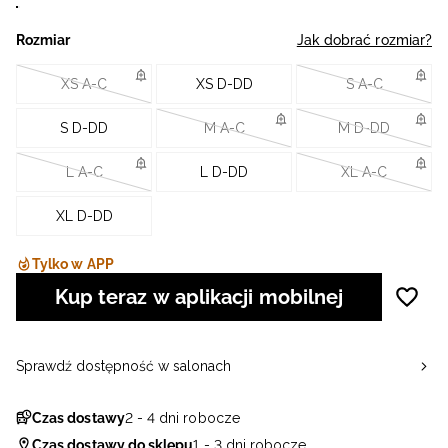
Rozmiar
Jak dobrać rozmiar?
XS A-C
XS D-DD
S A-C
S D-DD
M A-C
M D-DD
L A-C
L D-DD
XL A-C
XL D-DD
Tylko w APP
Kup teraz w aplikacji mobilnej
Sprawdź dostępność w salonach
Czas dostawy
2 - 4 dni robocze
Czas dostawy do sklepu
1 - 3 dni robocze