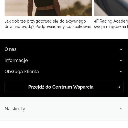
Jak dobrze przygotować się do aktywnego
4F Racing Academ
dnia nad wodą? Podpowiadamy, co spakować
swoje miejsce na 
O nas
Informacje
Obsługa klienta
Przejdź do Centrum Wsparcia
Na skróty