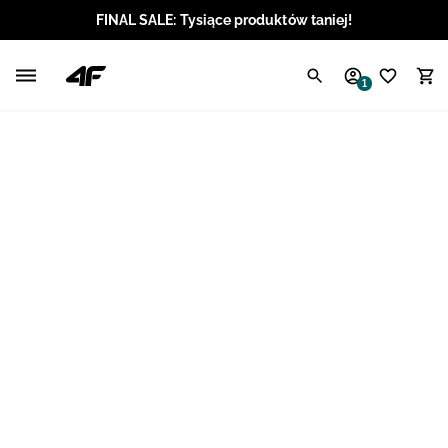
FINAL SALE: Tysiące produktów taniej!
Polski / PLN
1
Angielski / EUR
Angielski / USD
Angielski / GBP
Chorwacki / EUR
Czeski / CZK
Litewski / EUR
Łotewski / EUR