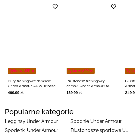
Tylko w APP 🔥
Tylko w APP 🔥
Tylk
Buty treningowe damskie
Biustonosz treningowy
Biust
Under Armour UA W Tribase
damski Under Armour UA
Armou
Reign 6 - czarne
Infinity Low 2.0 Bra - czarny
Bra -
499
,
99
zł
189
,
99
zł
249
,
9
Popularne kategorie
Legginsy Under Armour
Spodnie Under Armour
Spodenki Under Armour
Biustonosze sportowe Under Armour