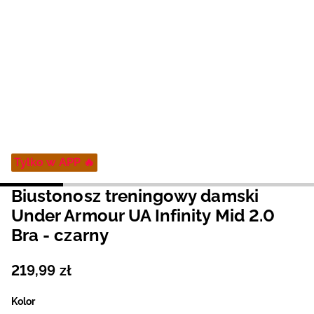
Niemiecki / EUR
Rumuński / RON
Słowacki / EUR
Ukraiński / UAH
Tylko w APP 🔥
Biustonosz treningowy damski
Under Armour UA Infinity Mid 2.0
Bra - czarny
219
,
99
zł
Kolor