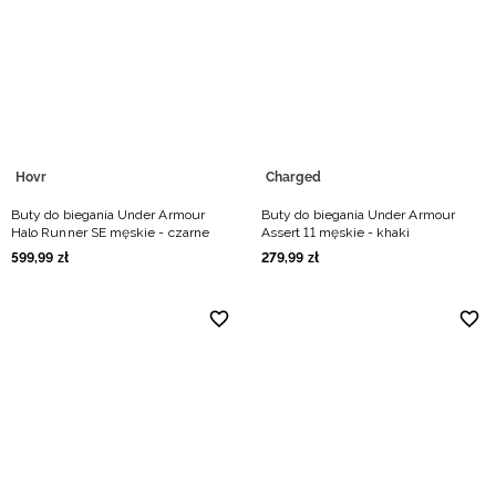
Hovr
Charged
Buty do biegania Under Armour
Buty do biegania Under Armour
Halo Runner SE męskie - czarne
Assert 11 męskie - khaki
599
,
99
zł
279
,
99
zł