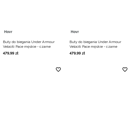
Hovr
Hovr
Buty do biegania Under Armour
Buty do biegania Under Armour
Velociti Pace męskie - czarne
Velociti Pace męskie - czarne
479
,
99
zł
479
,
99
zł