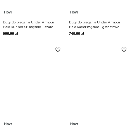
Hovr
Hovr
Buty do biegania Under Armour
Buty do biegania Under Armour
Halo Runner SE męskie - szare
Halo Racer męskie - granatowe
599
,
99
zł
749
,
99
zł
Hovr
Hovr