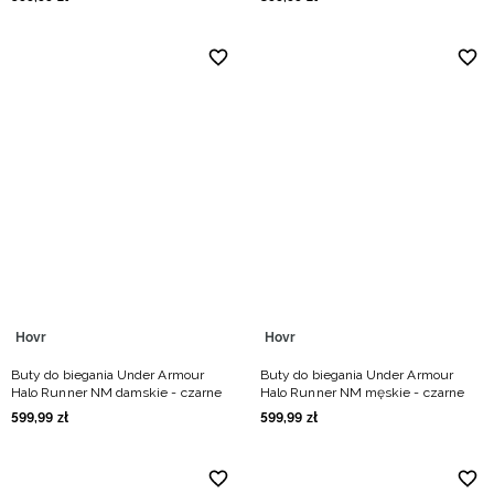
Hovr
Hovr
Buty do biegania Under Armour
Buty do biegania Under Armour
Halo Runner NM damskie - czarne
Halo Runner NM męskie - czarne
599
,
99
zł
599
,
99
zł