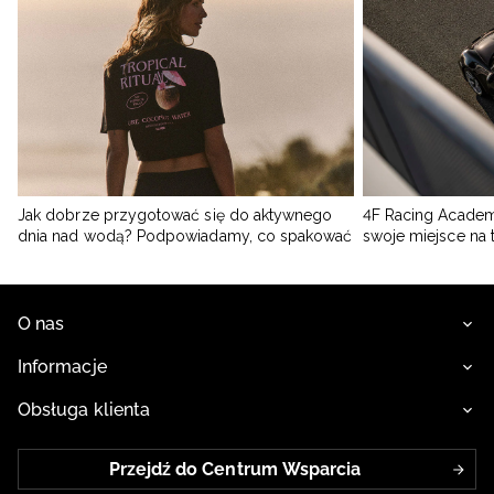
Jak dobrze przygotować się do aktywnego
4F Racing Academ
dnia nad wodą? Podpowiadamy, co spakować
swoje miejsce na 
O nas
Informacje
Obsługa klienta
Przejdź do Centrum Wsparcia