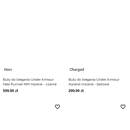
Hovr
Charged
Buty do biegania Under Armour
Buty do biegania Under Armour
Halo Runner NM męskie - czarne
Ascend męskie - beżowe
599
,
99
zł
299
,
99
zł