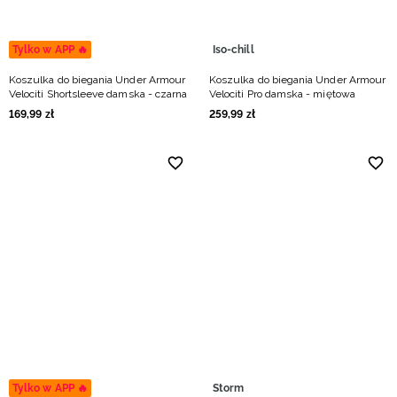
Tylko w APP 🔥
Iso-chill
Koszulka do biegania Under Armour
Koszulka do biegania Under Armour
Velociti Shortsleeve damska - czarna
Velociti Pro damska - miętowa
169
,
99
zł
259
,
99
zł
Tylko w APP 🔥
Storm