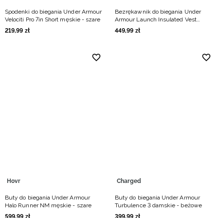
Spodenki do biegania Under Armour
Bezrękawnik do biegania Under
Velociti Pro 7in Short męskie - szare
Armour Launch Insulated Vest
męski - czarna
219
,
99
zł
449
,
99
zł
Hovr
Charged
Buty do biegania Under Armour
Buty do biegania Under Armour
Halo Runner NM męskie - szare
Turbulence 3 damskie - beżowe
599
,
99
zł
399
,
99
zł