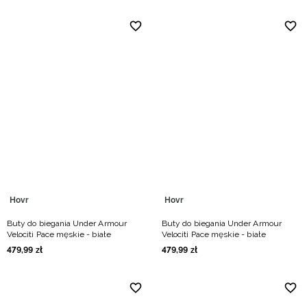
Hovr
Hovr
Buty do biegania Under Armour
Buty do biegania Under Armour
Velociti Pace męskie - białe
Velociti Pace męskie - białe
479
,
99
zł
479
,
99
zł