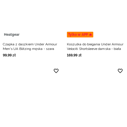
Niemiecki / EUR
Rumuński / RON
Słowacki / EUR
Heatgear
Tylko w APP 🔥
Czapka z daszkiem Under Armour
Koszulka do biegania Under Armour
Ukraiński / UAH
Men's UA Blitzing męska - szara
Velociti Shortsleeve damska - biała
99
,
99
zł
169
,
99
zł