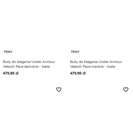
Hovr
Hovr
Buty do biegania Under Armour
Buty do biegania Under Armour
Velociti Pace damskie - białe
Velociti Pace męskie - białe
479
,
99
zł
479
,
99
zł