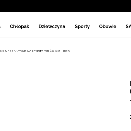
a
Chłopak
Dziewczyna
Sporty
Obuwie
S
ki Under Armour UA Infinity Mid 2.0 Bra - biały