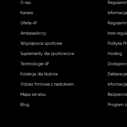
O nas
Regulami
Kariera
Informacj
Oferta 4F
Regulamin
Ambasadorzy
Inne regu
Współprace sportowe
Polityka P
Suplementy dla sportowców
Hosting
Technologie 4F
Dostępno
Kolekcja dla klubów
Deklaracj
Odzież firmowa z nadrukiem
Informacja
Mapa serwisu
Bezpiecz
Blog
Program l