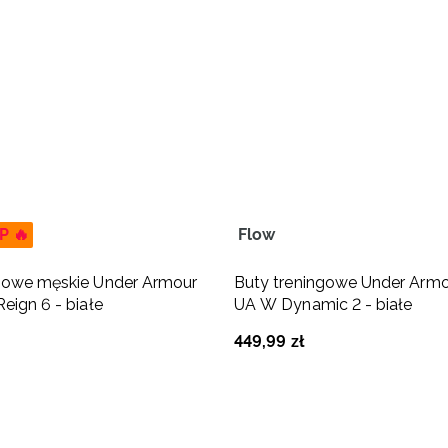
P 🔥
Flow
ngowe męskie Under Armour
Buty treningowe Under Armo
eign 6 - białe
UA W Dynamic 2 - białe
449
,
99
zł