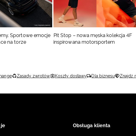
emy. Sportowe emocje
Pit Stop – nowa męska kolekcja 4F
sce na torze
inspirowana motorsportem
hange
Zasady zwrotów
Koszty dostawy
Dla biznesu
Znajdź 
je
Obsługa klienta