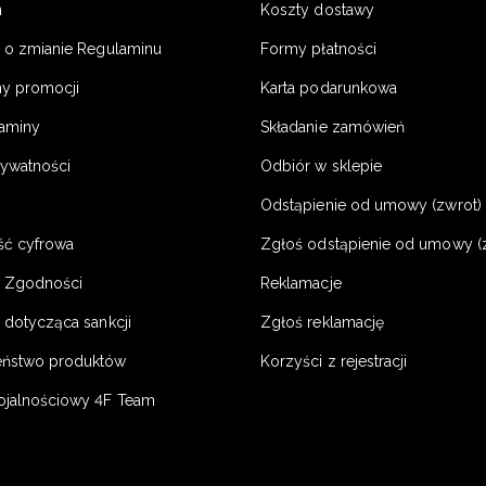
n
Koszty dostawy
a o zmianie Regulaminu
Formy płatności
y promocji
Karta podarunkowa
laminy
Składanie zamówień
rywatności
Odbiór w sklepie
Odstąpienie od umowy (zwrot) -
ść cyfrowa
Zgłoś odstąpienie od umowy (
e Zgodności
Reklamacje
 dotycząca sankcji
Zgłoś reklamację
eństwo produktów
Korzyści z rejestracji
ojalnościowy 4F Team