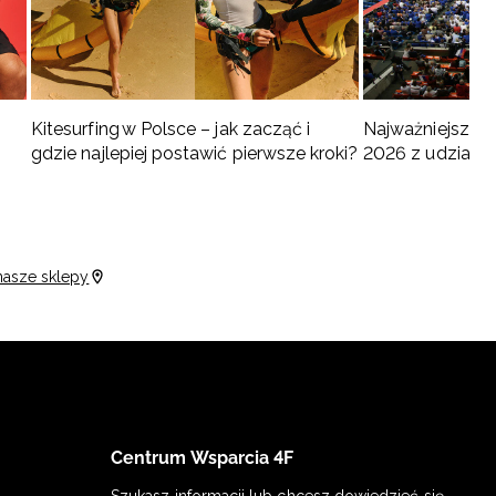
Kitesurfing w Polsce – jak zacząć i
Najważniejsze w
gdzie najlepiej postawić pierwsze kroki?
2026 z udziałem
turnieje
nasze sklepy
Centrum Wsparcia 4F