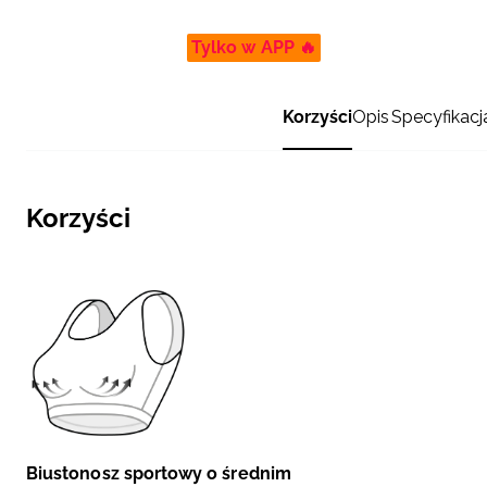
Tylko w APP 🔥
Korzyści
Opis
Specyfikacj
Korzyści
Biustonosz sportowy o średnim