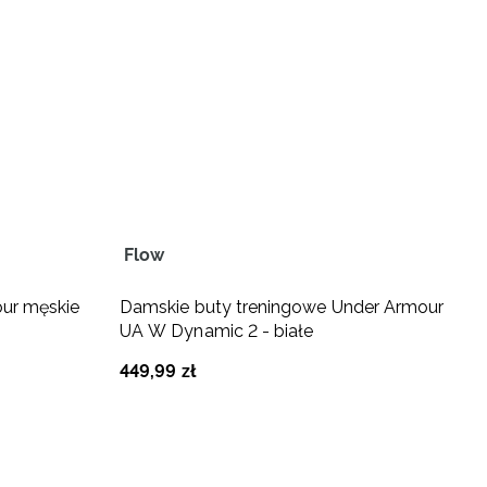
Flow
H
ur męskie
Damskie buty treningowe Under Armour
B
UA W Dynamic 2 - białe
X
449
,
99
zł
5