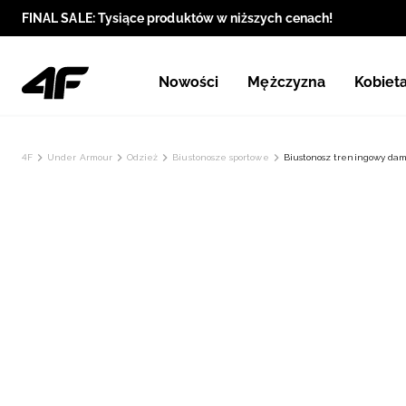
FINAL SALE: Tysiące produktów w niższych cenach!
Nowości
Mężczyzna
Kobiet
4F
Under Armour
Odzież
Biustonosze sportowe
Biustonosz treningowy dams