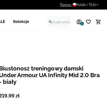
Pomoc
UWAGA NA FAŁSZYWE STR
Polski / PLN
ALE
Kolekcje
1
Biustonosz treningowy damski
Under Armour UA Infinity Mid 2.0 Bra
- biały
219
,
99
zł