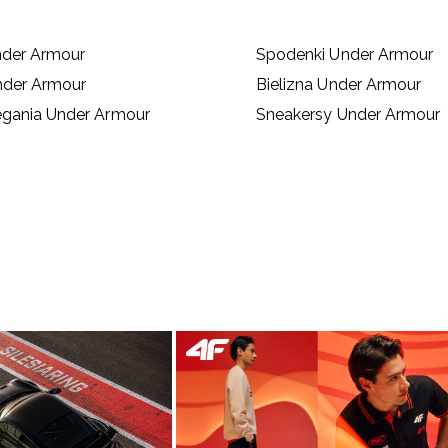
nder Armour
Spodenki Under Armour
nder Armour
Bielizna Under Armour
egania Under Armour
Sneakersy Under Armour