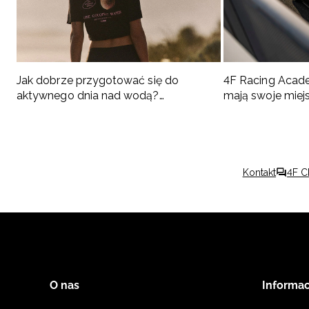
Jak dobrze przygotować się do
4F Racing Acad
aktywnego dnia nad wodą?
mają swoje miej
Podpowiadamy, co spakować
Kontakt
4F C
O nas
Informac