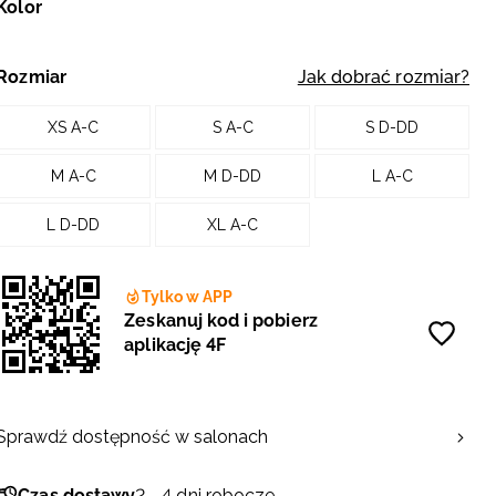
Kolor
Rozmiar
Jak dobrać rozmiar?
XS A-C
S A-C
S D-DD
M A-C
M D-DD
L A-C
L D-DD
XL A-C
Tylko w APP
Zeskanuj kod i pobierz
aplikację 4F
Sprawdź dostępność w salonach
Czas dostawy
2 - 4 dni robocze