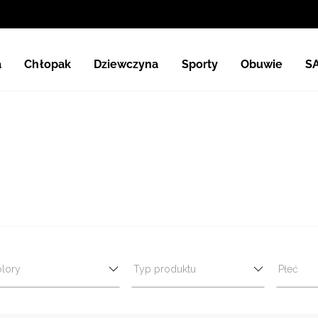
a
Chłopak
Dziewczyna
Sporty
Obuwie
S
lory
Typ produktu
Płeć