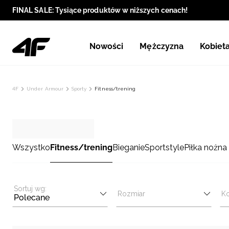
FINAL SALE: Tysiące produktów w niższych cenach!
Nowości
Mężczyzna
Kobiet
4F
Under Armour
Sporty
Fitness/trening
Wszystko
Fitness/trening
Bieganie
Sportstyle
Piłka nożna
Sortuj wg:
Rozmiar
Ko
Polecane